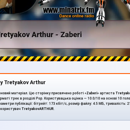
у Tretyakov Arthur
новий матеріал. Цю сторінку присвячено роботі «
Zaberi
» артиста
Tretyak
маті трек в розділі Pop. Користувацька оцінка — 10.0/10 на основі 10 голо
метри публікації: бітрейт: 173 кбіт/с, розмір файлу: 4.5 МБ, тривалість: 2
в користувач
TretyakovARTHUR
.