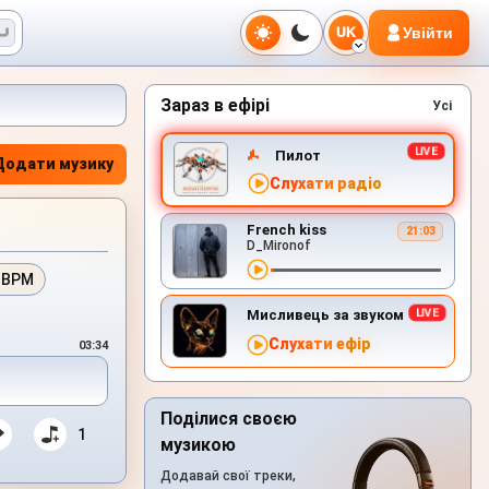
Увійти
UK
Зараз в ефірі
Усі
Пилот
Додати музику
Слухати радіо
French kiss
21:03
D_Mironof
 BPM
Мисливець за звуком
Слухати ефір
03:34
Поділися своєю
1
музикою
Додавай свої треки,