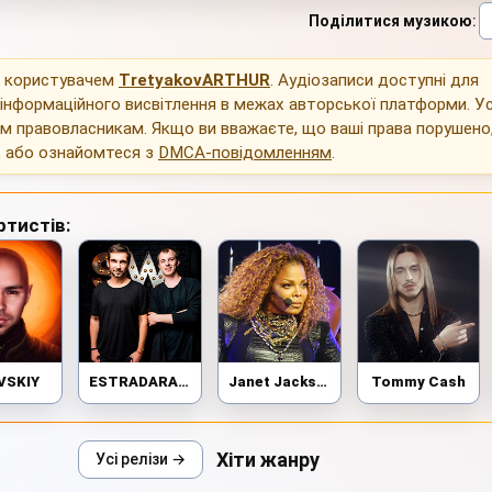
Поділитися музикою
:
о користувачем
TretyakovARTHUR
. Аудіозаписи доступні для
інформаційного висвітлення в межах авторської платформи. Ус
им правовласникам. Якщо ви вважаєте, що ваші права порушено
, або ознайомтеся з
DMCA-повідомленням
.
ртистів:
VSKIY
ESTRADARADA
Janet Jackson
Tommy Cash
Хіти жанру
Усі релізи →