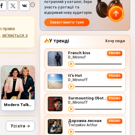
потрапляй у каталог, бери
участь у ротації та
відкривай нову аудиторію.
Завантажити трек
і права
,
зв’яжіться з
У тренді
Хочу сюди
French kiss
PROMO
D_Mironof
It's Hot
PROMO
D_Mironoff
Surmounting Obstacles (D&B Remix)
PROMO
D_Mironoff
Modern Talking
Дорожка лесная
PROMO
Tretyakov Arthur
Усі хіти →