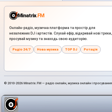
Minatrix
.FM
Онлайн-радіо, музична платформа та простір для
незалежних DJ і артистів. Слухай ефір, відкривай нові треки,
просувай музику та знаходь свою аудиторію.
Радіо 24/7
Нова музика
TOP DJ
Ротація
© 2010-2026 Minatrix.FM — радіо онлайн, музика онлайн і просування