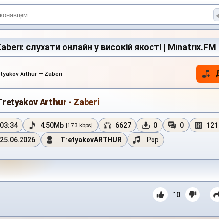
Zaberi: слухати онлайн у високій якості | Minatrix.FM
tyakov Arthur — Zaberi
Tretyakov Arthur - Zaberi
03:34
4.50Mb
6627
0
0
121
[173 kbps]
25.06.2026
TretyakovARTHUR
Pop
10