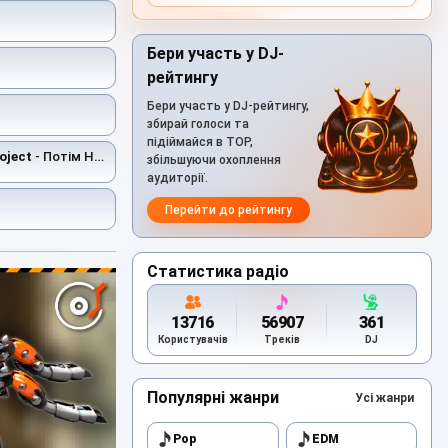
Бери участь у DJ-
рейтингу
Бери участь у DJ-рейтингу,
збирай голоси та
підіймайся в TOP,
oject
- Потім Не Буде
збільшуючи охоплення
аудиторії.
Перейти до рейтингу
Статистика радіо
13716
56907
361
Користувачів
Треків
DJ
Популярні жанри
Усі жанри
Pop
EDM