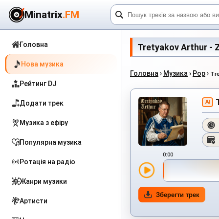
Minatrix
.FM
Головна
Tretyakov Arthur - 
Нова музика
Головна
›
Музика
›
Pop
›
Tre
Рейтинг DJ
AI
Додати трек
Музика з ефіру
Популярна музика
0:00
Ротація на радіо
Жанри музики
Зберегти трек
Артисти