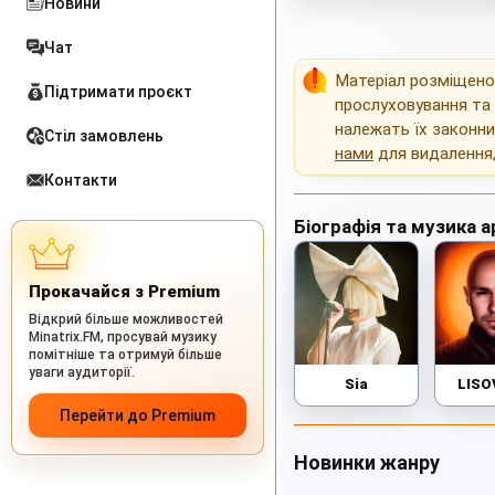
Новини
Чат
Матеріал розміщен
Підтримати проєкт
прослуховування та 
належать їх законн
Стіл замовлень
нами
для видалення
Контакти
Біографія та музика а
Прокачайся з Premium
Відкрий більше можливостей
Minatrix.FM, просувай музику
помітніше та отримуй більше
уваги аудиторії.
Sia
LISO
Перейти до Premium
Новинки жанру