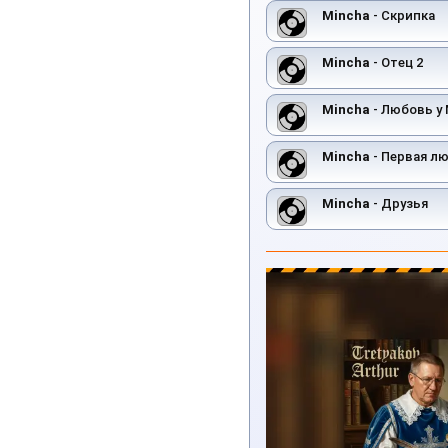
Mincha
- Скрипка
Mincha
- Отец 2
Mincha
- Любовь у
Mincha
- Первая л
Mincha
- Друзья