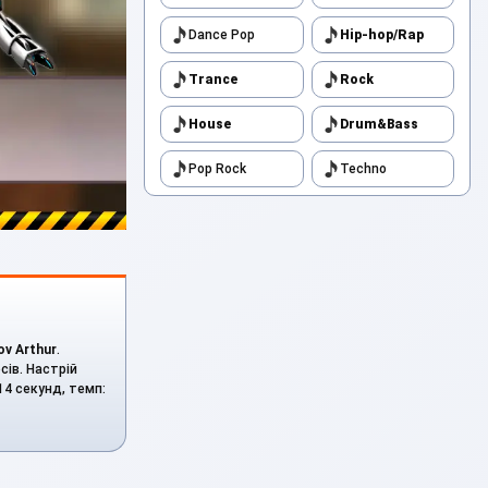
Dance Pop
Hip-hop/Rap
Trance
Rock
House
Drum&Bass
Pop Rock
Techno
ov Arthur
.
сів. Настрій
14 секунд, темп: