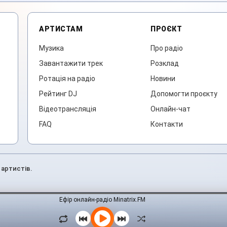
АРТИСТАМ
ПРОЄКТ
Музика
Про радіо
Завантажити трек
Розклад
Ротація на радіо
Новини
Рейтинг DJ
Допомогти проєкту
Відеотрансляція
Онлайн-чат
FAQ
Контакти
 артистів.
Ефір онлайн-радіо Minatrix.FM