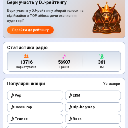
Бери участь у DJ-рейтингу
Бери участь у DJ-рейтингу, збирай голоси та
підіймайся в TOP, збільшуючи охоплення
аудиторії.
Перейти до рейтингу
Статистика радіо
13716
56907
361
Користувачів
Треків
DJ
Популярні жанри
Усі жанри
Pop
EDM
Dance Pop
Hip-hop/Rap
Trance
Rock