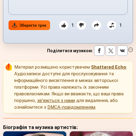
1
1
Зберегти трек
Поділитися музикою
:
Матеріал розміщено користувачем
Shattered Echo
.
Аудіозаписи доступні для прослуховування та
інформаційного висвітлення в межах авторської
платформи. Усі права належать їх законним
правовласникам. Якщо ви вважаєте, що ваші права
порушено,
зв’яжіться з нами
для видалення, або
ознайомтеся з
DMCA-повідомленням
.
Біографія та музика артистів: