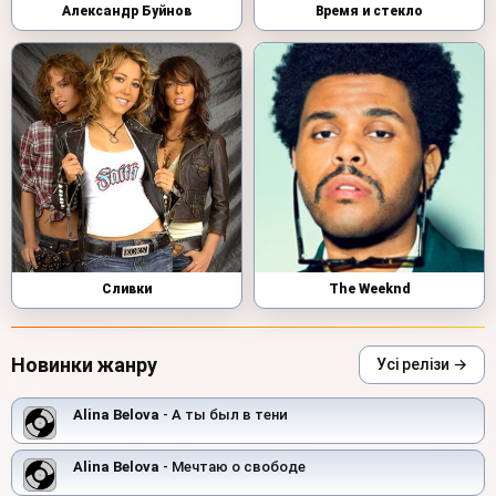
Александр Буйнов
Время и стекло
Сливки
The Weeknd
Новинки жанру
Усі релізи →
Alina Belova
- А ты был в тени
Alina Belova
- Мечтаю о свободе