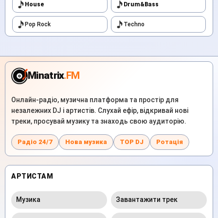
House
Drum&Bass
Pop Rock
Techno
Minatrix
.FM
Онлайн-радіо, музична платформа та простір для
незалежних DJ і артистів. Слухай ефір, відкривай нові
треки, просувай музику та знаходь свою аудиторію.
Радіо 24/7
Нова музика
TOP DJ
Ротація
АРТИСТАМ
Музика
Завантажити трек