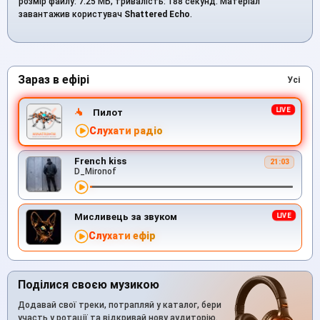
розмір файлу: 7.25 МБ, тривалість: 188 секунд. Матеріал
завантажив користувач
Shattered Echo
.
Зараз в ефірі
Усі
Пилот
Слухати радіо
French kiss
21:03
D_Mironof
Мисливець за звуком
Слухати ефір
Поділися своєю музикою
Додавай свої треки, потрапляй у каталог, бери
участь у ротації та відкривай нову аудиторію.