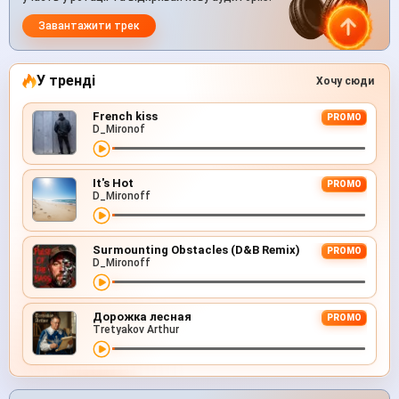
Завантажити трек
У тренді
Хочу сюди
French kiss
PROMO
D_Mironof
It's Hot
PROMO
D_Mironoff
Surmounting Obstacles (D&B Remix)
PROMO
D_Mironoff
Дорожка лесная
PROMO
Tretyakov Arthur