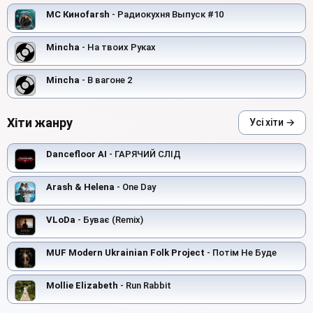
MC Киноfarsh
- Радиокухня Выпуск #10
Mincha
- На твоих Руках
Mincha
- В вагоне 2
Хіти жанру
Усі хіти →
Dancefloor AI
- ГАРЯЧИЙ СЛІД
Arash & Helena
- One Day
VLoDa
- Буває (Remix)
MUF Modern Ukrainian Folk Project
- Потім Не Буде
Mollie Elizabeth
- Run Rabbit