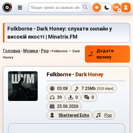
UK
Folkborne - Dark Honey: слухати онлайн у
високій якості | Minatrix.FM
Головна
›
Музика
›
Pop
›
Додати
Folkborne — Dark
музику
Honey
Folkborne - Dark Honey
03:08
7.25Mb
[320 kbps]
39
0
0
25.06.2026
Shattered Echo
Pop