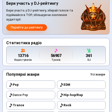
Бери участь у DJ-рейтингу
Бери участь у DJ-рейтингу, збирай голоси та
підіймайся в TOP, збільшуючи охоплення
аудиторії.
Перейти до рейтингу
Статистика радіо
13716
56907
361
Користувачів
Треків
DJ
Популярні жанри
Усі жанри
Pop
EDM
Dance Pop
Hip-hop/Rap
Trance
Rock