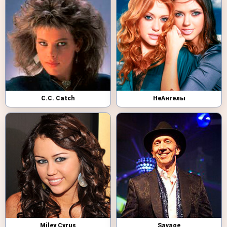
C.C. Catch
НеАнгелы
Miley Cyrus
Savage