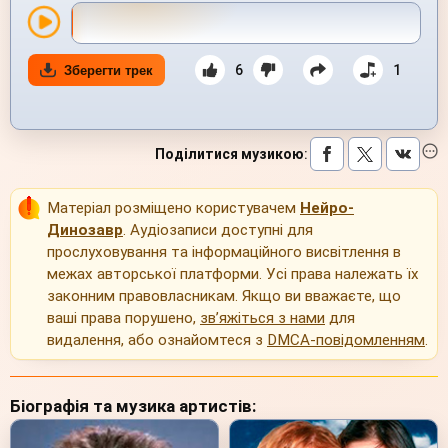
6
1
Зберегти трек
Поділитися музикою
:
Матеріал розміщено користувачем
Нейро-
Динозавр
. Аудіозаписи доступні для
прослуховування та інформаційного висвітлення в
межах авторської платформи. Усі права належать їх
законним правовласникам. Якщо ви вважаєте, що
ваші права порушено,
зв’яжіться з нами
для
видалення, або ознайомтеся з
DMCA-повідомленням
.
Біографія та музика артистів: