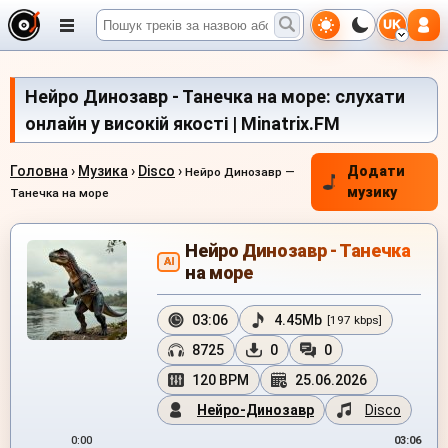
UK
Нейро Динозавр - Танечка на море: слухати
онлайн у високій якості | Minatrix.FM
Головна
›
Музика
›
Disco
›
Додати
Нейро Динозавр —
музику
Танечка на море
Нейро Динозавр - Танечка
AI
на море
03:06
4.45Mb
[197 kbps]
8725
0
0
120 BPM
25.06.2026
Нейро-Динозавр
Disco
0:00
03:06