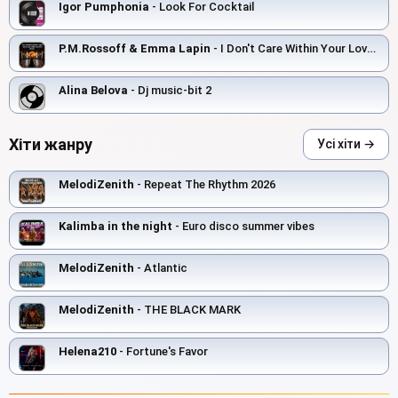
Igor Pumphonia
- Look For Cocktail
P.M.Rossoff & Emma Lapin
- I Don't Care Within Your Love 1985. REMIX 2026
Alina Belova
- Dj music-bit 2
Хіти жанру
Усі хіти →
MelodiZenith
- Repeat The Rhythm 2026
Kalimba in the night
- Euro disco summer vibes
MelodiZenith
- Atlantic
MelodiZenith
- THE BLACK MARK
Helena210
- Fortune's Favor