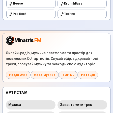
House
Drum&Bass
Pop Rock
Techno
Minatrix
.FM
Онлайн-радіо, музична платформа та простір для
незалежних DJ і артистів. Слухай ефір, відкривай нові
треки, просувай музику та знаходь свою аудиторію.
Радіо 24/7
Нова музика
TOP DJ
Ротація
АРТИСТАМ
Музика
Завантажити трек