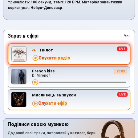
тривалість: 186 секунд, темп: 120 BPM. Матеріал завантажив
користувач
Нейро-Динозавр
.
Зараз в ефірі
Усі
Пилот
Слухати радіо
French kiss
21:03
D_Mironof
Мисливець за звуком
Слухати ефір
Поділися своєю музикою
Додавай свої треки, потрапляй у каталог, бери