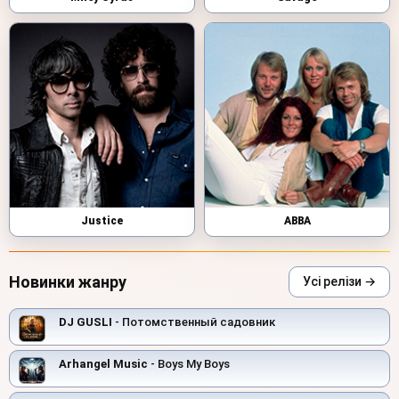
Justice
ABBA
Новинки жанру
Усі релізи →
DJ GUSLI
- Потомственный садовник
Arhangel Music
- Boys My Boys