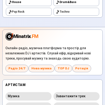
House
Drum&Bass
Pop Rock
Techno
Minatrix
.FM
Онлайн-радіо, музична платформа та простір для
незалежних DJ і артистів. Слухай ефір, відкривай нові
треки, просувай музику та знаходь свою аудиторію.
Радіо 24/7
Нова музика
TOP DJ
Ротація
АРТИСТАМ
Музика
Завантажити трек