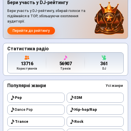
Бери участь у DJ-рейтингу
Бери участь у DJ-рейтингу, збирай голоси та
підіймайся в TOP, збільшуючи охоплення
аудиторії.
Перейти до рейтингу
Статистика радіо
13716
56907
361
Користувачів
Треків
DJ
Популярні жанри
Усі жанри
Pop
EDM
Dance Pop
Hip-hop/Rap
Trance
Rock