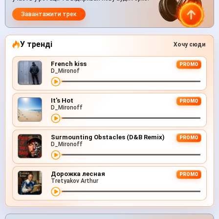
Завантажити трек
У тренді
Хочу сюди
French kiss
PROMO
D_Mironof
It's Hot
PROMO
D_Mironoff
Surmounting Obstacles (D&B Remix)
PROMO
D_Mironoff
Дорожка лесная
PROMO
Tretyakov Arthur