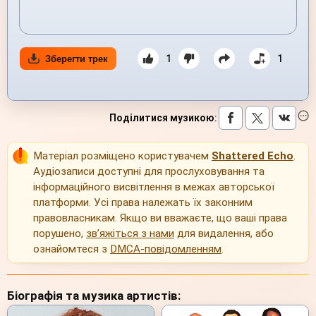
1
1
Зберегти трек
Поділитися музикою
:
Матеріал розміщено користувачем
Shattered Echo
.
Аудіозаписи доступні для прослуховування та
інформаційного висвітлення в межах авторської
платформи. Усі права належать їх законним
правовласникам. Якщо ви вважаєте, що ваші права
порушено,
зв’яжіться з нами
для видалення, або
ознайомтеся з
DMCA-повідомленням
.
Біографія та музика артистів: