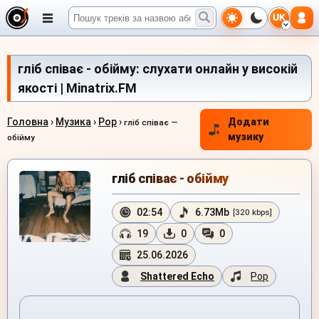
UK
гліб співає - обійму: слухати онлайн у високій
якості | Minatrix.FM
Головна
›
Музика
›
Pop
›
Додати
гліб співає —
музику
обійму
гліб співає - обійму
02:54
6.73Mb
[320 kbps]
19
0
0
25.06.2026
Shattered Echo
Pop