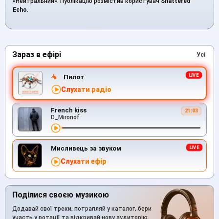
«Нейтральний». Публікацію розмістив користувач
Shattered
Echo
.
Зараз в ефірі
Усі
Пилот
Слухати радіо
French kiss
21:03
D_Mironof
Мисливець за звуком
Слухати ефір
Поділися своєю музикою
Додавай свої треки, потрапляй у каталог, бери
участь у ротації та відкривай нову аудиторію.