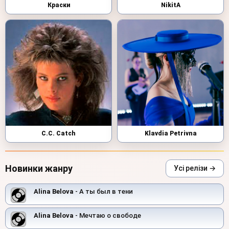
Краски
NikitA
C.C. Catch
Klavdia Petrivna
Новинки жанру
Усі релізи →
Alina Belova
- А ты был в тени
Alina Belova
- Мечтаю о свободе