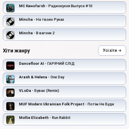
MC Киноfarsh
- Радиокухня Выпуск #10
Mincha
- На твоих Руках
Mincha
- В вагоне 2
Хіти жанру
Усі хіти →
Dancefloor AI
- ГАРЯЧИЙ СЛІД
Arash & Helena
- One Day
VLoDa
- Буває (Remix)
MUF Modern Ukrainian Folk Project
- Потім Не Буде
Mollie Elizabeth
- Run Rabbit