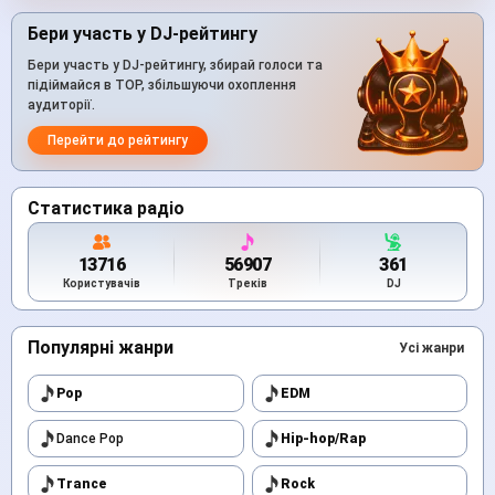
Бери участь у DJ-рейтингу
Бери участь у DJ-рейтингу, збирай голоси та
підіймайся в TOP, збільшуючи охоплення
аудиторії.
Перейти до рейтингу
Статистика радіо
13716
56907
361
Користувачів
Треків
DJ
Популярні жанри
Усі жанри
Pop
EDM
Dance Pop
Hip-hop/Rap
Trance
Rock