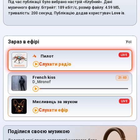
Під час публікації було вибрано настрій «Клубний». Дані
музичного файлу: бітрейт: 189 кбіт/с, розмір файлу: 4.59 МБ,
тривалість: 200 секунд. Публікацію додав користувач
Love is
.
Зараз в ефірі
Усі
Пилот
Слухати радіо
French kiss
21:03
D_Mironof
Мисливець за звуком
Слухати ефір
Поділися своєю музикою