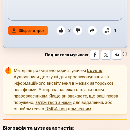
3
1
Зберегти трек
Поділитися музикою
:
Матеріал розміщено користувачем
Love is
.
Аудіозаписи доступні для прослуховування та
інформаційного висвітлення в межах авторської
платформи. Усі права належать їх законним
правовласникам. Якщо ви вважаєте, що ваші права
порушено,
зв’яжіться з нами
для видалення, або
ознайомтеся з
DMCA-повідомленням
.
Біографія та музика артистів: