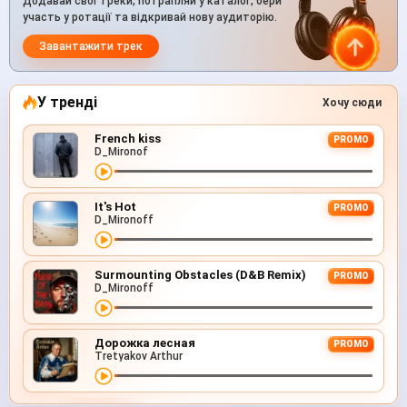
Додавай свої треки, потрапляй у каталог, бери
участь у ротації та відкривай нову аудиторію.
Завантажити трек
У тренді
Хочу сюди
French kiss
PROMO
D_Mironof
It's Hot
PROMO
D_Mironoff
Surmounting Obstacles (D&B Remix)
PROMO
D_Mironoff
Дорожка лесная
PROMO
Tretyakov Arthur