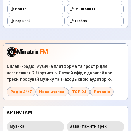
House
Drum&Bass
Pop Rock
Techno
Minatrix
.FM
Онлайн-радіо, музична платформа та простір для
незалежних DJ і артистів. Слухай ефір, відкривай нові
треки, просувай музику та знаходь свою аудиторію.
Радіо 24/7
Нова музика
TOP DJ
Ротація
АРТИСТАМ
Музика
Завантажити трек