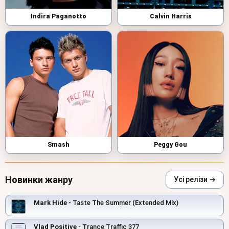
Indira Paganotto
Calvin Harris
Smash
Peggy Gou
Новинки жанру
Усі релізи →
Mark Hide
- Taste The Summer (Extended Mix)
Vlad Positive
- Trance Traffic 377