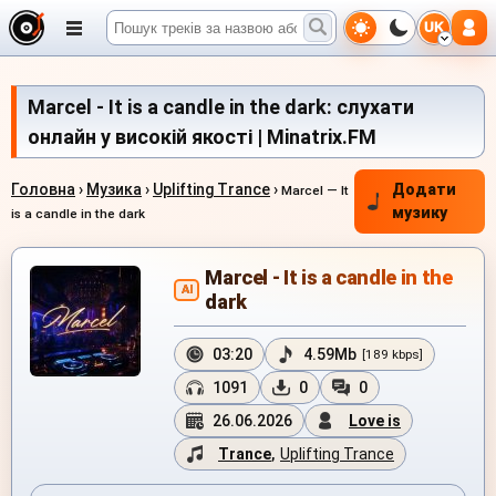
UK
Marcel - It is a candle in the dark: слухати
онлайн у високій якості | Minatrix.FM
Головна
›
Музика
›
Uplifting Trance
›
Додати
Marcel — It
музику
is a candle in the dark
Marcel - It is a candle in the
AI
dark
03:20
4.59Mb
[189 kbps]
1091
0
0
26.06.2026
Love is
Trance
,
Uplifting Trance