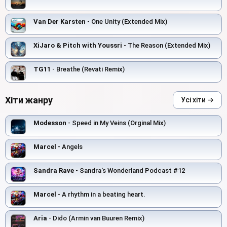
Van Der Karsten
- One Unity (Extended Mix)
XiJaro & Pitch with Youssri
- The Reason (Extended Mix)
TG11
- Breathe (Revati Remix)
Хіти жанру
Усі хіти →
Modesson
- Speed in My Veins (Orginal Mix)
Marcel
- Angels
Sandra Rave
- Sandra's Wonderland Podcast #12
Marcel
- A rhythm in a beating heart.
Aria
- Dido (Armin van Buuren Remix)