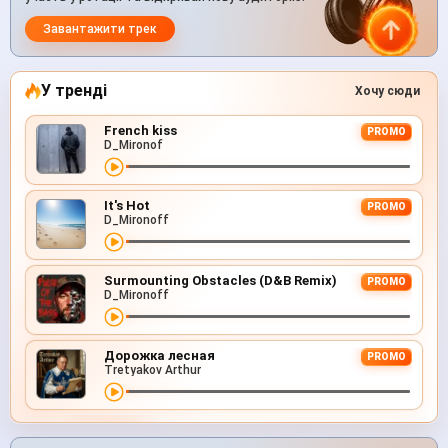
Завантажити трек
У тренді
Хочу сюди
French kiss
PROMO
D_Mironof
It's Hot
PROMO
D_Mironoff
Surmounting Obstacles (D&B Remix)
PROMO
D_Mironoff
Дорожка лесная
PROMO
Tretyakov Arthur