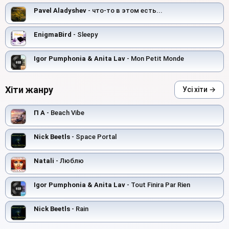
Pavel Aladyshev
- что-то в этом есть...
EnigmaBird
- Sleepy
Igor Pumphonia & Anita Lav
- Mon Petit Monde
Хіти жанру
Усі хіти →
П А
- Beach Vibe
Nick Beetls
- Space Portal
Natali
- Люблю
Igor Pumphonia & Anita Lav
- Tout Finira Par Rien
Nick Beetls
- Rain