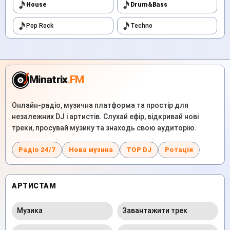
House
Drum&Bass
Pop Rock
Techno
Minatrix
.FM
Онлайн-радіо, музична платформа та простір для
незалежних DJ і артистів. Слухай ефір, відкривай нові
треки, просувай музику та знаходь свою аудиторію.
Радіо 24/7
Нова музика
TOP DJ
Ротація
АРТИСТАМ
Музика
Завантажити трек