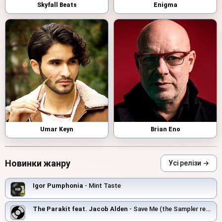
Skyfall Beats
Enigma
Umar Keyn
Brian Eno
Новинки жанру
Усі релізи →
Igor Pumphonia
- Mint Taste
The Parakit feat. Jacob Alden
- Save Me (the Sampler remix)