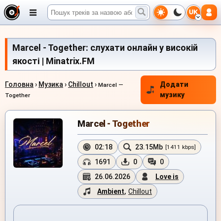
UK
Marcel - Together: слухати онлайн у високій
якості | Minatrix.FM
Головна
›
Музика
›
Chillout
›
Додати
Marcel —
музику
Together
Marcel - Together
02:18
23.15Mb
[1411 kbps]
1691
0
0
26.06.2026
Love is
Ambient
,
Chillout