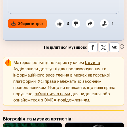
3
1
Зберегти трек
Поділитися музикою
:
Матеріал розміщено користувачем
Love is
.
Аудіозаписи доступні для прослуховування та
інформаційного висвітлення в межах авторської
платформи. Усі права належать їх законним
правовласникам. Якщо ви вважаєте, що ваші права
порушено,
зв’яжіться з нами
для видалення, або
ознайомтеся з
DMCA-повідомленням
.
Біографія та музика артистів: