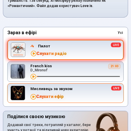
тривалість: 138 секунд. Атмосферу релізу позначено як
«Романтичний». Файл додав користувач
Love is
.
Зараз в ефірі
Усі
Пилот
Слухати радіо
French kiss
21:03
D_Mironof
Мисливець за звуком
Слухати ефір
Поділися своєю музикою
Додавай свої треки, потрапляй у каталог, бери
участь у ротації та відкривай нову аудиторію.