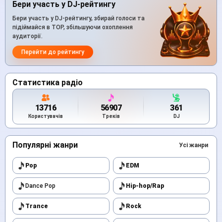
Бери участь у DJ-рейтингу
Бери участь у DJ-рейтингу, збирай голоси та
підіймайся в TOP, збільшуючи охоплення
аудиторії.
Перейти до рейтингу
Статистика радіо
13716
56907
361
Користувачів
Треків
DJ
Популярні жанри
Усі жанри
Pop
EDM
Dance Pop
Hip-hop/Rap
Trance
Rock