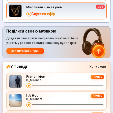
Мисливець за звуком
Слухати ефір
Поділися своєю музикою
Додавай свої треки, потрапляй у каталог, бери
участь у ротації та відкривай нову аудиторію.
Завантажити трек
У тренді
Хочу сюди
French kiss
PROMO
D_Mironof
It's Hot
PROMO
D_Mironoff