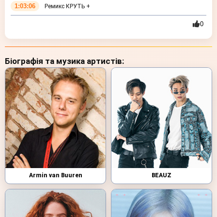
1:03:06
Ремикс КРУТЬ +
0
Біографія та музика артистів:
Armin van Buuren
BEAUZ