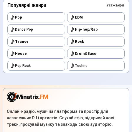
Популярні жанри
Усі жанри
Pop
EDM
Dance Pop
Hip-hop/Rap
Trance
Rock
House
Drum&Bass
Pop Rock
Techno
Minatrix
.FM
Онлайн-радіо, музична платформа та простір для
незалежних DJ і артистів. Слухай ефір, відкривай нові
треки, просувай музику та знаходь свою аудиторію.