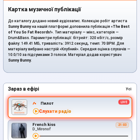
Картка музичної публікації
До каталогу додано новий аудіозапис. Колекцію робіт артиста
Sunny Bunny
на нашій платформі доповнила публікація «
The Best
of You So Fat Records!
». Тип матеріалу — мікс, категорія —
Drum&Bass. Параметри публікації: бітрейт: 320 кбіт/с, розмір
файлу: 149.41 МБ, тривалість: 3912 секунд, темп: 70 BPM. Для
матеріалу вибрано настрій «Клубний». Середня оцінка слухачів —
10.0/10 за підсумками 3 голоси. Матеріал додав користувач
Sunny Bunny
.
Зараз в ефірі
Усі
Пилот
Слухати радіо
French kiss
21:03
D_Mironof