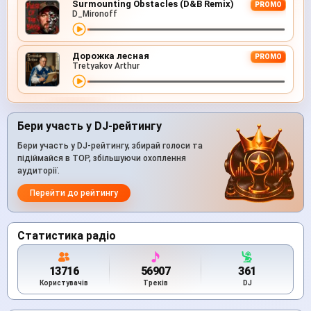
Surmounting Obstacles (D&B Remix)
PROMO
D_Mironoff
Дорожка лесная
PROMO
Tretyakov Arthur
Бери участь у DJ-рейтингу
Бери участь у DJ-рейтингу, збирай голоси та
підіймайся в TOP, збільшуючи охоплення
аудиторії.
Перейти до рейтингу
Статистика радіо
13716
56907
361
Користувачів
Треків
DJ