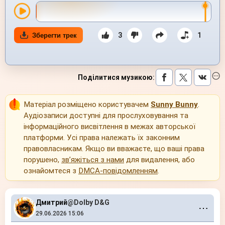
3
1
Зберегти трек
Поділитися музикою
:
Матеріал розміщено користувачем
Sunny Bunny
.
Аудіозаписи доступні для прослуховування та
інформаційного висвітлення в межах авторської
платформи. Усі права належать їх законним
правовласникам. Якщо ви вважаєте, що ваші права
порушено,
зв’яжіться з нами
для видалення, або
ознайомтеся з
DMCA-повідомленням
.
Дмитрий
@Dolby D&G
⋯
29.06.2026 15:06