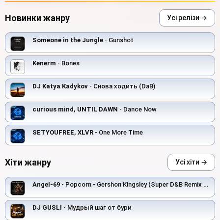
Новинки жанру
Усі релізи →
Someone in the Jungle
- Gunshot
Kenerm
- Bones
DJ Katya Kadykov
- Снова ходить (DaB)
curious mind, UNTIL DAWN
- Dance Now
SETYOUFREE, XLVR
- One More Time
Хіти жанру
Усі хіти →
Angel-69
- Popcorn - Gershon Kingsley (Super D&B Remix by Angel-69)
DJ GUSLI
- Мудрый шаг от бури