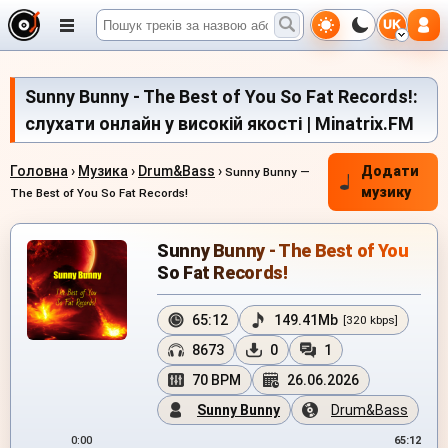
UK
Sunny Bunny - The Best of You So Fat Records!:
слухати онлайн у високій якості | Minatrix.FM
Головна
›
Музика
›
Drum&Bass
›
Додати
Sunny Bunny —
музику
The Best of You So Fat Records!
Sunny Bunny - The Best of You
So Fat Records!
65:12
149.41Mb
[320 kbps]
8673
0
1
70 BPM
26.06.2026
Sunny Bunny
Drum&Bass
0:00
65:12