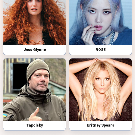
Jess Glynne
ROSE
Tapolsky
Britney Spears