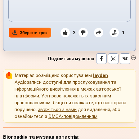
2
1
Зберегти трек
Поділитися музикою
:
Матеріал розміщено користувачем
layden
.
Аудіозаписи доступні для прослуховування та
інформаційного висвітлення в межах авторської
платформи. Усі права належать їх законним
правовласникам. Якщо ви вважаєте, що ваші права
порушено,
зв’яжіться з нами
для видалення, або
ознайомтеся з
DMCA-повідомленням
.
Біографія та музика артистів: