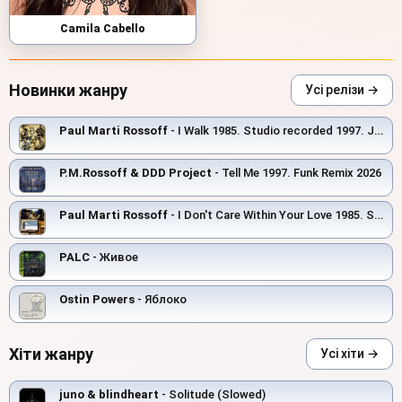
Camila Cabello
Новинки жанру
Усі релізи →
Paul Marti Rossoff
- I Walk 1985. Studio recorded 1997. Jazz orchestra overdubbing 2019.
P.M.Rossoff & DDD Project
- Tell Me 1997. Funk Remix 2026
Paul Marti Rossoff
- I Don't Care Within Your Love 1985. Studio version 1999. Remastered with overdub
PALC
- Живое
Ostin Powers
- Яблоко
Хіти жанру
Усі хіти →
juno & blindheart
- Solitude (Slowed)