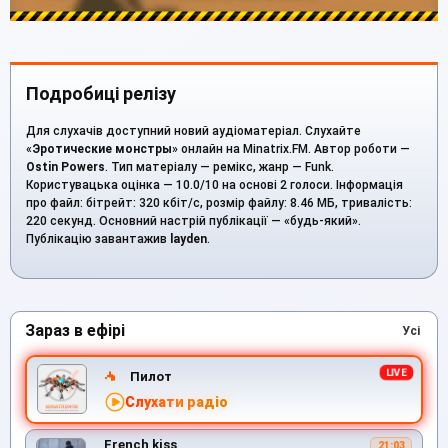
Подробиці релізу
Для слухачів доступний новий аудіоматеріал. Слухайте
«
Эротические монстры
» онлайн на Minatrix.FM. Автор роботи —
Ostin Powers
. Тип матеріалу — ремікс, жанр — Funk.
Користувацька оцінка — 10.0/10 на основі 2 голоси. Інформація
про файл: бітрейт: 320 кбіт/с, розмір файлу: 8.46 МБ, тривалість:
220 секунд. Основний настрій публікації — «будь-який».
Публікацію завантажив
layden
.
Зараз в ефірі
Усі
Пилот
Слухати радіо
French kiss
21:03