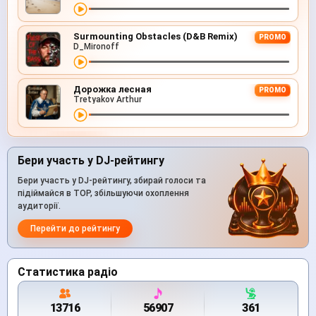
Surmounting Obstacles (D&B Remix)
PROMO
D_Mironoff
Дорожка лесная
PROMO
Tretyakov Arthur
Бери участь у DJ-рейтингу
Бери участь у DJ-рейтингу, збирай голоси та
підіймайся в TOP, збільшуючи охоплення
аудиторії.
Перейти до рейтингу
Статистика радіо
13716
56907
361