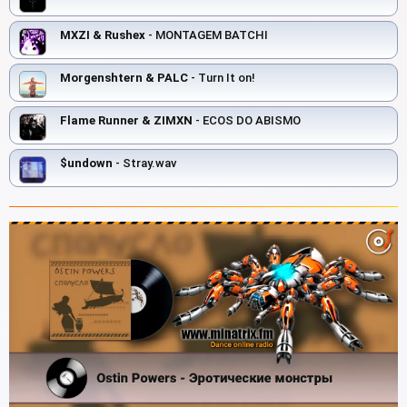
MXZI & Rushex
- MONTAGEM BATCHI
Morgenshtern & PALC
- Turn It on!
Flame Runner & ZIMXN
- ECOS DO ABISMO
$undown
- Stray.wav