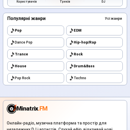
Користувачів
Треків
DJ
Популярні жанри
Усі жанри
Pop
EDM
Dance Pop
Hip-hop/Rap
Trance
Rock
House
Drum&Bass
Pop Rock
Techno
Minatrix
.FM
Онлайн-радіо, музична платформа та простір для
незалежних DJ і артистів. Слухай ефір, відкривай нові