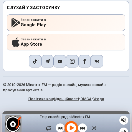
СЛУХАЙ У ЗАСТОСУНКУ
Завантажити в
Google Play
Завантажити в
App Store
© 2010-2026 Minatrix.FM — радіо онлайн, музика онлайн і
просування артистів.
Політика конфіденційності
•
DMCA
•
Угода
Ефір онлайн-радіо Minatrix.FM