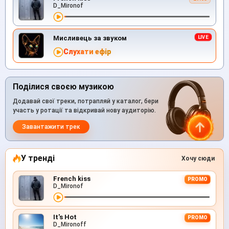
D_Mironof
Мисливець за звуком
Слухати ефір
Поділися своєю музикою
Додавай свої треки, потрапляй у каталог, бери
участь у ротації та відкривай нову аудиторію.
Завантажити трек
У тренді
Хочу сюди
French kiss
PROMO
D_Mironof
It's Hot
PROMO
D_Mironoff