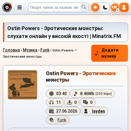
UK
Ostin Powers - Эротические монстры:
слухати онлайн у високій якості | Minatrix.FM
Головна
›
Музика
›
Funk
›
Додати
Ostin Powers —
музику
Эротические монстры
Ostin Powers - Эротические
монстры
03:40
8.46Mb
[320 kbps]
11
0
0
27.06.2026
layden
Funk