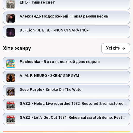
ЕРЪ
- Тушите свет
Александр Подорожный
- Такая ранняя весна
DJ-Lion- Л. Е. В.
- «NON CI SARÀ PIÙ»
Хіти жанру
Усі хіти →
Pashechka
- В этот сложный день недели
A. M. P. NEURO
- ЭКВИЛИБРИУМ
Deep Purple
- Smoke On The Water
GAZZ
- Helot. Live recorded 1982. Restored & remastered 2026
GAZZ
- Let's Get Out 1981. Rehearsal scratch demo. Restored and remastered 2026.