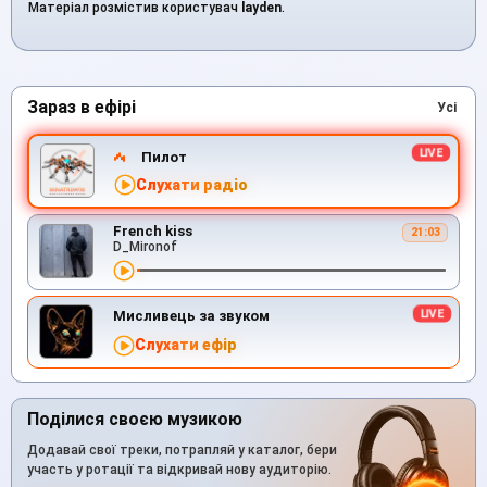
Матеріал розмістив користувач
layden
.
Зараз в ефірі
Усі
Пилот
Слухати радіо
French kiss
21:03
D_Mironof
Мисливець за звуком
Слухати ефір
Поділися своєю музикою
Додавай свої треки, потрапляй у каталог, бери
участь у ротації та відкривай нову аудиторію.