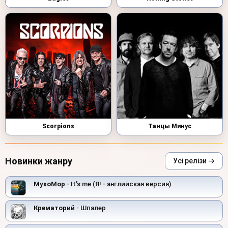
Scorpions
Танцы Минус
Новинки жанру
Усі релізи →
MyxoMop
- It's me (Я! - английская версия)
Крематорий
- Шпалер