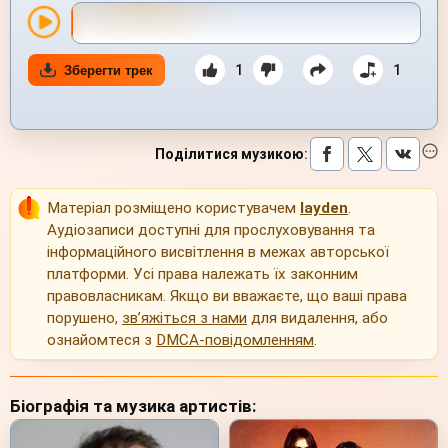
1
1
Зберегти трек
Поділитися музикою
:
Матеріал розміщено користувачем
layden
.
Аудіозаписи доступні для прослуховування та
інформаційного висвітлення в межах авторської
платформи. Усі права належать їх законним
правовласникам. Якщо ви вважаєте, що ваші права
порушено,
зв’яжіться з нами
для видалення, або
ознайомтеся з
DMCA-повідомленням
.
Біографія та музика артистів: