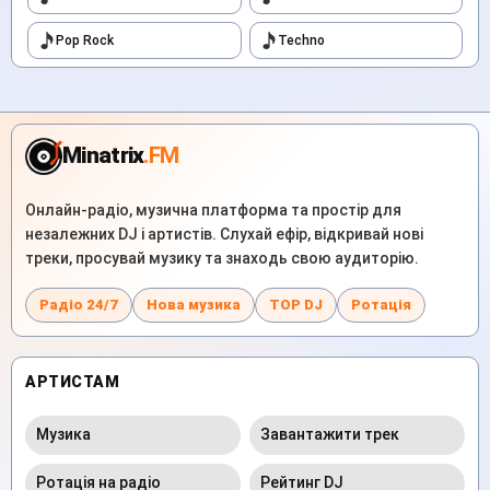
Pop Rock
Techno
Minatrix
.FM
Онлайн-радіо, музична платформа та простір для
незалежних DJ і артистів. Слухай ефір, відкривай нові
треки, просувай музику та знаходь свою аудиторію.
Радіо 24/7
Нова музика
TOP DJ
Ротація
АРТИСТАМ
Музика
Завантажити трек
Ротація на радіо
Рейтинг DJ