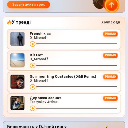
Завантажити трек
У тренді
Хочу сюди
French kiss
PROMO
D_Mironof
It's Hot
PROMO
D_Mironoff
Surmounting Obstacles (D&B Remix)
PROMO
D_Mironoff
Дорожка лесная
PROMO
Tretyakov Arthur
Бери участь у DJ-рейтингу