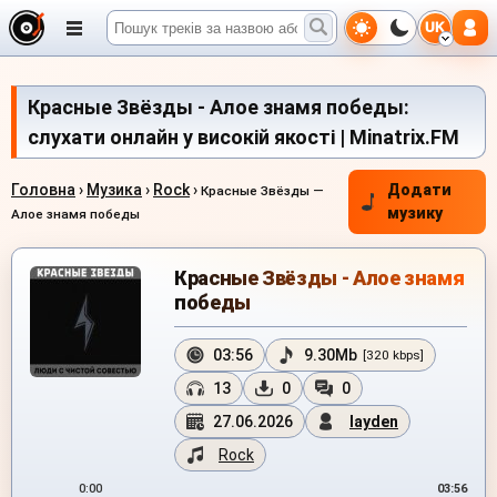
UK
Красные Звёзды - Алое знамя победы:
слухати онлайн у високій якості | Minatrix.FM
Головна
›
Музика
›
Rock
›
Додати
Красные Звёзды —
музику
Алое знамя победы
Красные Звёзды - Алое знамя
победы
03:56
9.30Mb
[320 kbps]
13
0
0
27.06.2026
layden
Rock
0:00
03:56