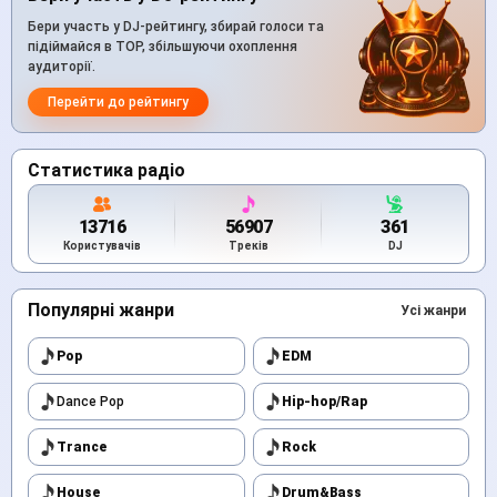
Бери участь у DJ-рейтингу, збирай голоси та
підіймайся в TOP, збільшуючи охоплення
аудиторії.
Перейти до рейтингу
Статистика радіо
13716
56907
361
Користувачів
Треків
DJ
Популярні жанри
Усі жанри
Pop
EDM
Dance Pop
Hip-hop/Rap
Trance
Rock
House
Drum&Bass