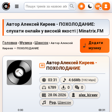
UK
Автор Алексей Киреев - ПОХОЛОДАНИЕ:
слухати онлайн у високій якості | Minatrix.FM
Головна
›
Музика
›
Шансон
›
Додати
Автор Алексей
музику
Киреев — ПОХОЛОДАНИЕ
Автор Алексей Киреев -
AI
ПОХОЛОДАНИЕ
03:31
4.66Mb
[182 kbps]
6789
0
0
28.06.2026
alex_kireev
Pop
,
Шансон
0:00
03:31