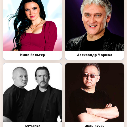
Инна Вальтер
Александр Маршал
Бутырка
Иван Кучин