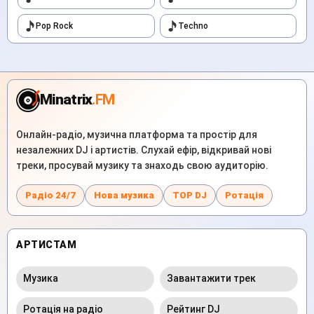
Pop Rock
Techno
Minatrix
.FM
Онлайн-радіо, музична платформа та простір для
незалежних DJ і артистів. Слухай ефір, відкривай нові
треки, просувай музику та знаходь свою аудиторію.
Радіо 24/7
Нова музика
TOP DJ
Ротація
АРТИСТАМ
Музика
Завантажити трек
Ротація на радіо
Рейтинг DJ