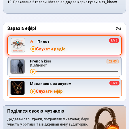
10. Враховано 2 голоси. Матеріал додав користувач
alex_kireev
.
Зараз в ефірі
Усі
Пилот
Слухати радіо
French kiss
21:03
D_Mironof
Мисливець за звуком
Слухати ефір
Поділися своєю музикою
Додавай свої треки, потрапляй у каталог, бери
участь у ротації та відкривай нову аудиторію.