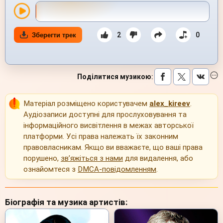
2
0
Зберегти трек
Поділитися музикою
:
Матеріал розміщено користувачем
alex_kireev
.
Аудіозаписи доступні для прослуховування та
інформаційного висвітлення в межах авторської
платформи. Усі права належать їх законним
правовласникам. Якщо ви вважаєте, що ваші права
порушено,
зв’яжіться з нами
для видалення, або
ознайомтеся з
DMCA-повідомленням
.
Біографія та музика артистів: