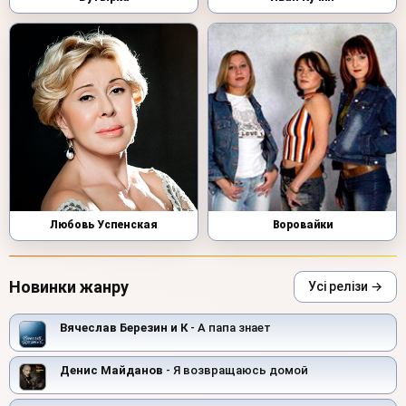
Любовь Успенская
Воровайки
Новинки жанру
Усі релізи →
Вячеслав Березин и К
- А папа знает
Денис Майданов
- Я возвращаюсь домой