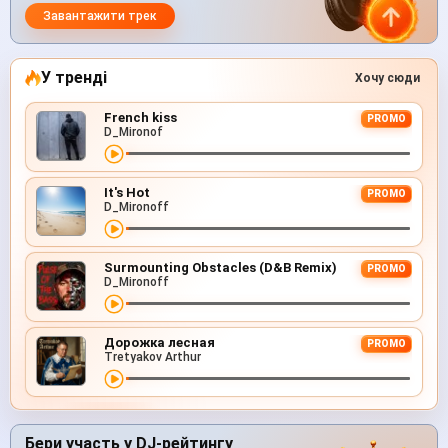
Завантажити трек
У тренді
Хочу сюди
French kiss
PROMO
D_Mironof
It's Hot
PROMO
D_Mironoff
Surmounting Obstacles (D&B Remix)
PROMO
D_Mironoff
Дорожка лесная
PROMO
Tretyakov Arthur
Бери участь у DJ-рейтингу