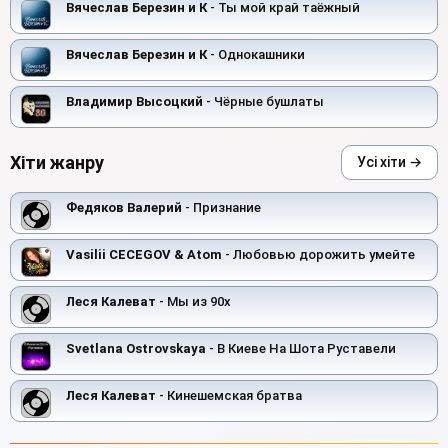
Вячеслав Березин и К
- Ты мой край таёжный
Вячеслав Березин и К
- Однокашники
Владимир Высоцкий
- Чёрные бушлаты
Хіти жанру
Усі хіти →
Федяков Валерий
- Признание
Vasilii CECEGOV & Atom
- Любовью дорожить умейте
Леся Калеват
- Мы из 90х
Svetlana Ostrovskaya
- В Киеве На Шота Руставели
Леся Калеват
- Кинешемская братва