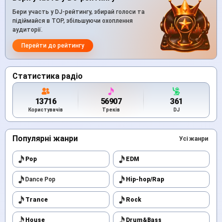
Бери участь у DJ-рейтингу, збирай голоси та
підіймайся в TOP, збільшуючи охоплення
аудиторії.
Перейти до рейтингу
Статистика радіо
13716
56907
361
Користувачів
Треків
DJ
Популярні жанри
Усі жанри
Pop
EDM
Dance Pop
Hip-hop/Rap
Trance
Rock
House
Drum&Bass