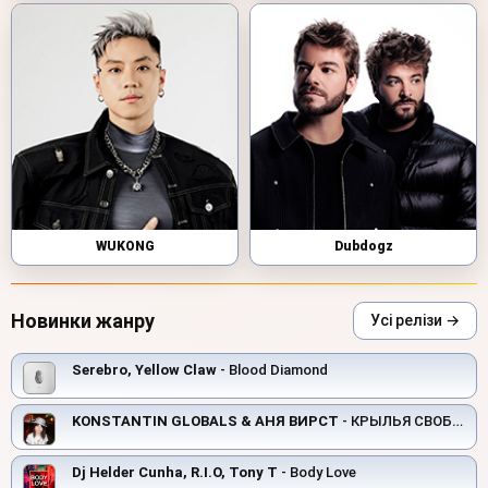
WUKONG
Dubdogz
Новинки жанру
Усі релізи →
Serebro, Yellow Claw
- Blood Diamond
KONSTANTIN GLOBALS & АНЯ ВИРСТ
- КРЫЛЬЯ СВОБОДЫ
Dj Helder Cunha, R.I.O, Tony T
- Body Love