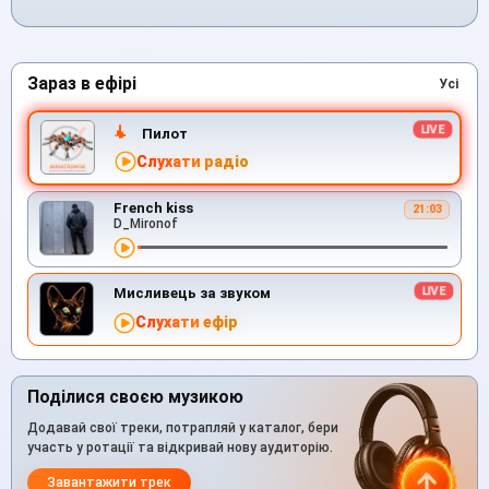
Зараз в ефірі
Усі
Пилот
Слухати радіо
French kiss
21:03
D_Mironof
Мисливець за звуком
Слухати ефір
Поділися своєю музикою
Додавай свої треки, потрапляй у каталог, бери
участь у ротації та відкривай нову аудиторію.
Завантажити трек