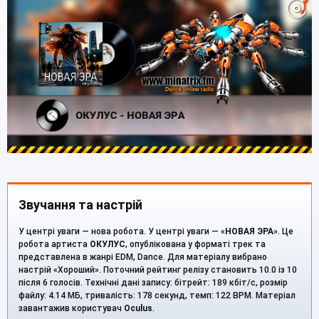
Звучання та настрій
У центрі уваги — нова робота. У центрі уваги — «
НОВАЯ ЭРА
». Це
робота артиста
ОКУЛУС
, опублікована у форматі трек та
представлена в жанрі EDM, Dance. Для матеріалу вибрано
настрій «Хороший». Поточний рейтинг релізу становить 10.0 із 10
після 6 голосів. Технічні дані запису: бітрейт: 189 кбіт/с, розмір
файлу: 4.14 МБ, тривалість: 178 секунд, темп: 122 BPM. Матеріал
завантажив користувач
Oculus
.