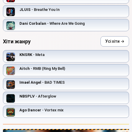
JLUIS
- Breathe You In
Dani Corbalan
- Where Are We Going
Хіти жанру
Усі хіти →
KNSRK
- Meta
Aitch
- RMB (Ring My Bell)
Imael Angel
- BAD TIMES
NBSPLV
- Afterglow
Ago Dancer
- Vortex mix