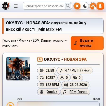
UK
ОКУЛУС - НОВАЯ ЭРА: слухати онлайн у
високій якості | Minatrix.FM
Головна
›
Музика
›
EDM, Dance
›
Додати
ОКУЛУС —
музику
НОВАЯ ЭРА
ОКУЛУС - НОВАЯ ЭРА
AI
02:58
4.14Mb
[189 kbps]
10287
0
0
122 BPM
28.06.2026
Oculus
EDM, Dance
0:00
02:58