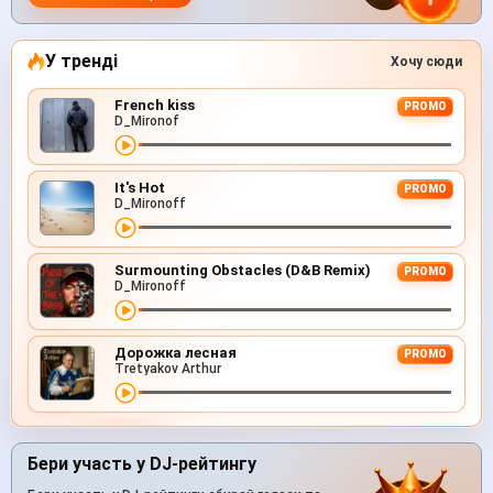
У тренді
Хочу сюди
French kiss
PROMO
D_Mironof
It's Hot
PROMO
D_Mironoff
Surmounting Obstacles (D&B Remix)
PROMO
D_Mironoff
Дорожка лесная
PROMO
Tretyakov Arthur
Бери участь у DJ-рейтингу