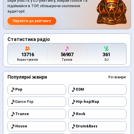
Бери участь у DJ-рейтингу, збирай голоси та
підіймайся в TOP, збільшуючи охоплення
аудиторії.
Перейти до рейтингу
Статистика радіо
13716
56907
361
Користувачів
Треків
DJ
Популярні жанри
Усі жанри
Pop
EDM
Dance Pop
Hip-hop/Rap
Trance
Rock
House
Drum&Bass