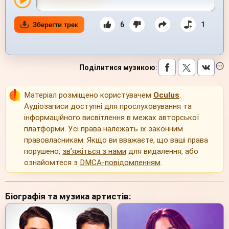
6
1
Зберегти трек
Поділитися музикою
:
Матеріал розміщено користувачем
Oculus
.
Аудіозаписи доступні для прослуховування та
інформаційного висвітлення в межах авторської
платформи. Усі права належать їх законним
правовласникам. Якщо ви вважаєте, що ваші права
порушено,
зв’яжіться з нами
для видалення, або
ознайомтеся з
DMCA-повідомленням
.
Біографія та музика артистів: