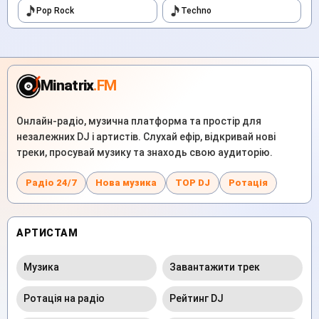
Pop Rock
Techno
Minatrix
.FM
Онлайн-радіо, музична платформа та простір для
незалежних DJ і артистів. Слухай ефір, відкривай нові
треки, просувай музику та знаходь свою аудиторію.
Радіо 24/7
Нова музика
TOP DJ
Ротація
АРТИСТАМ
Музика
Завантажити трек
Ротація на радіо
Рейтинг DJ