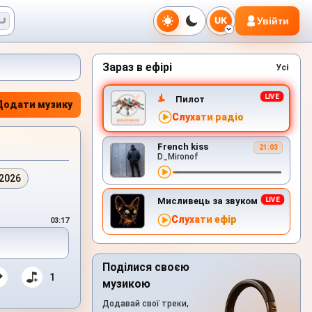
Увійти
UK
Зараз в ефірі
Усі
Пилот
Додати музику
Слухати радіо
French kiss
21:03
D_Mironof
.2026
Мисливець за звуком
Слухати ефір
03:17
Поділися своєю
1
музикою
Додавай свої треки,