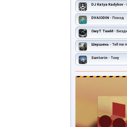
DJ Katya Kadykov
- 
DVAIODIN
- Поход
ОмуТ ТамМ
- Безд
Шершень
- Tell me 
Santorin
- Toнy