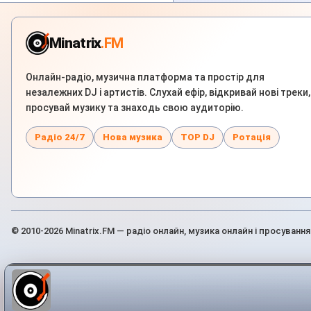
Minatrix
.FM
Онлайн-радіо, музична платформа та простір для
незалежних DJ і артистів. Слухай ефір, відкривай нові треки,
просувай музику та знаходь свою аудиторію.
Радіо 24/7
Нова музика
TOP DJ
Ротація
© 2010-2026 Minatrix.FM — радіо онлайн, музика онлайн і просування