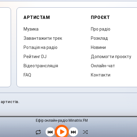
АРТИСТАМ
ПРОЄКТ
Музика
Про радіо
Завантажити трек
Розклад
Ротація на радіо
Новини
Рейтинг DJ
Допомогти проєкту
Відеотрансляція
Онлайн-чат
FAQ
Контакти
 артистів.
Ефір онлайн-радіо Minatrix.FM