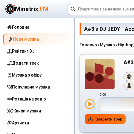
Minatrix
.FM
Головна
A#3 и DJ JEDY - Асс
Нова музика
Головна
›
Музика
›
Hip-hop
Рейтинг DJ
A#3
Додати трек
Музика з ефіру
Популярна музика
0:00
Ротація на радіо
Жанри музики
Зберегти трек
Артисти