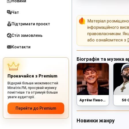
Новини
Чат
Матеріал розміщен
Підтримати проєкт
інформаційного висв
правовласникам. Як
Стіл замовлень
або ознайомтеся з
Контакти
Біографія та музика а
Прокачайся з Premium
Відкрий більше можливостей
Minatrix.FM, просувай музику
помітніше та отримуй більше
уваги аудиторії.
Артём Пивоваров
50 
Перейти до Premium
Новинки жанру