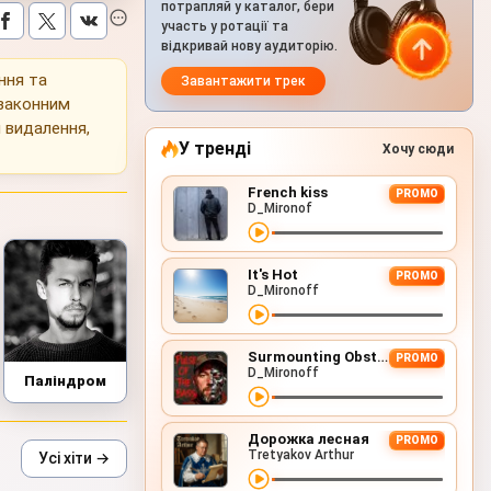
потрапляй у каталог, бери
участь у ротації та
відкривай нову аудиторію.
ння та
Завантажити трек
 законним
 видалення,
У тренді
Хочу сюди
French kiss
PROMO
D_Mironof
It's Hot
PROMO
D_Mironoff
Surmounting Obstacles (D&B Remix)
PROMO
D_Mironoff
Паліндром
Дорожка лесная
PROMO
Tretyakov Arthur
Усі хіти →