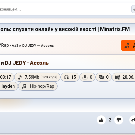
оль: слухати онлайн у високій якості | Minatrix.FM
/Rap
›
A#3 и DJ JEDY — Ассоль
 и DJ JEDY - Ассоль
03:17
7.59Mb
15
0
0
28.06
[320 kbps]
layden
Hip-hop/Rap
2