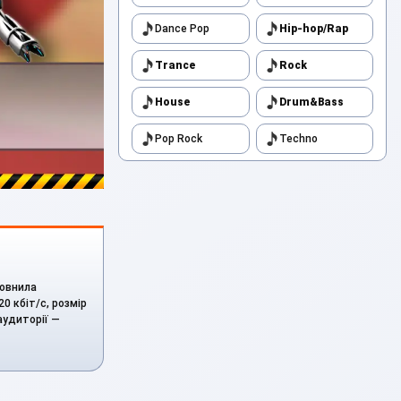
Dance Pop
Hip-hop/Rap
Trance
Rock
House
Drum&Bass
Pop Rock
Techno
повнила
20 кбіт/с, розмір
аудиторії —