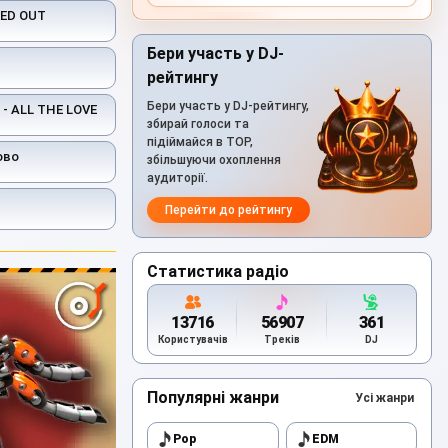
KED OUT
Бери участь у DJ-
рейтингу
Бери участь у DJ-рейтингу,
- ALL THE LOVE
збирай голоси та
підіймайся в TOP,
ово
збільшуючи охоплення
аудиторії.
Перейти до рейтингу
Статистика радіо
13716
56907
361
Користувачів
Треків
DJ
Популярні жанри
Усі жанри
Pop
EDM