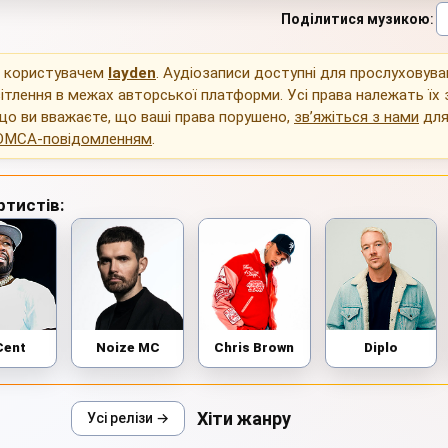
Поділитися музикою
:
о користувачем
layden
. Аудіозаписи доступні для прослуховува
ітлення в межах авторської платформи. Усі права належать їх
що ви вважаєте, що ваші права порушено,
зв’яжіться з нами
для
DMCA-повідомленням
.
ртистів:
Cent
Noize MC
Chris Brown
Diplo
Хіти жанру
Усі релізи →