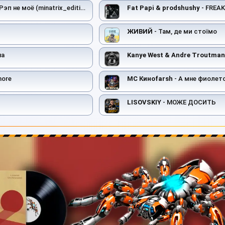
Рэп не моё (minatrix_edition)
Fat Papi & prodshushy
- FREA
ЖИВИЙ
- Там, де ми стоїмо
на
Kanye West & Andre Troutman
more
MC Киноfarsh
- А мне фиолет
LISOVSKIY
- МОЖЕ ДОСИТЬ