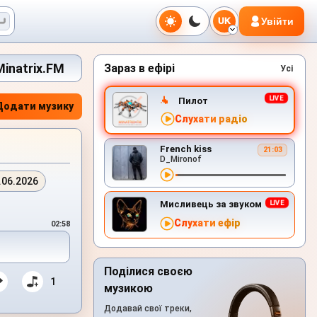
Увійти
UK
Minatrix.FM
Зараз в ефірі
Усі
Пилот
Додати музику
Слухати радіо
French kiss
21:03
D_Mironof
.06.2026
Мисливець за звуком
Слухати ефір
02:58
Поділися своєю
1
музикою
Додавай свої треки,