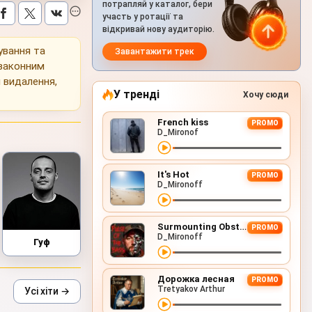
потрапляй у каталог, бери
участь у ротації та
відкривай нову аудиторію.
ування та
Завантажити трек
 законним
 видалення,
У тренді
Хочу сюди
French kiss
PROMO
D_Mironof
It's Hot
PROMO
D_Mironoff
Surmounting Obstacles (D&B Remix)
PROMO
D_Mironoff
Гуф
Дорожка лесная
PROMO
Tretyakov Arthur
Усі хіти →