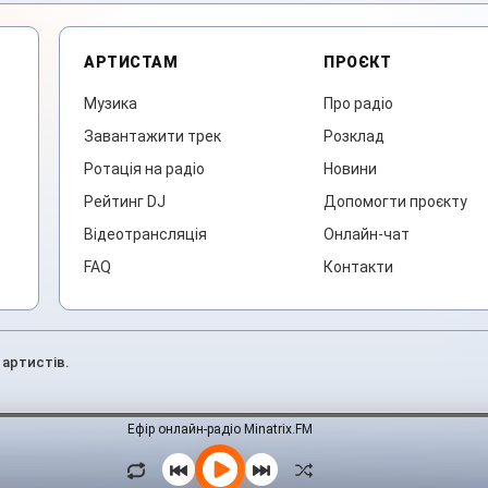
АРТИСТАМ
ПРОЄКТ
Музика
Про радіо
Завантажити трек
Розклад
Ротація на радіо
Новини
Рейтинг DJ
Допомогти проєкту
Відеотрансляція
Онлайн-чат
FAQ
Контакти
 артистів.
Ефір онлайн-радіо Minatrix.FM