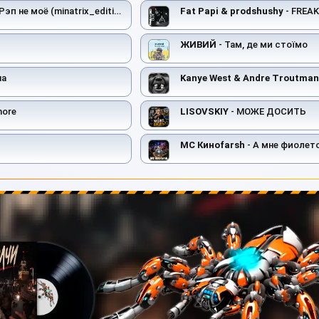
Рэп не моё (minatrix_edition)
Fat Papi & prodshushy
- FREA
ЖИВИЙ
- Там, де ми стоїмо
на
Kanye West & Andre Troutman
more
LISOVSKIY
- МОЖЕ ДОСИТЬ
MC Киноfarsh
- А мне фиолет