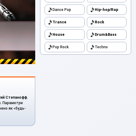
Dance Pop
Hip-hop/Rap
Trance
Rock
House
Drum&Bass
Pop Rock
Techno
гий Степанофф
.
си. Параметри
ачено як «будь-