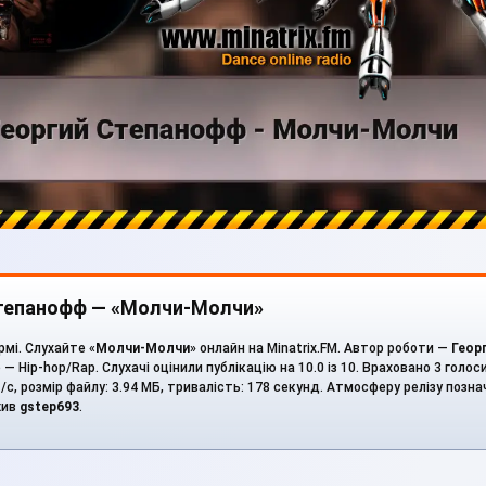
Степанофф — «Молчи-Молчи»
рмі. Слухайте «
Молчи-Молчи
» онлайн на Minatrix.FM. Автор роботи —
Геор
— Hip-hop/Rap. Слухачі оцінили публікацію на 10.0 із 10. Враховано 3 голо
іт/с, розмір файлу: 3.94 МБ, тривалість: 178 секунд. Атмосферу релізу позн
жив
gstep693
.