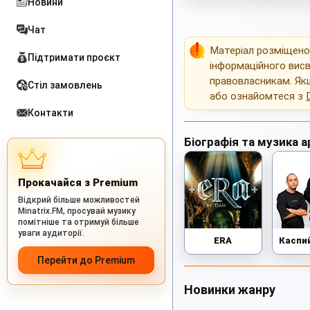
Новини
Чат
Матеріал розміщен
Підтримати проєкт
інформаційного висв
правовласникам. Як
Стіл замовлень
або ознайомтеся з
Контакти
Біографія та музика а
Прокачайся з Premium
Відкрий більше можливостей
Minatrix.FM, просувай музику
помітніше та отримуй більше
уваги аудиторії.
ERA
Перейти до Premium
Новинки жанру