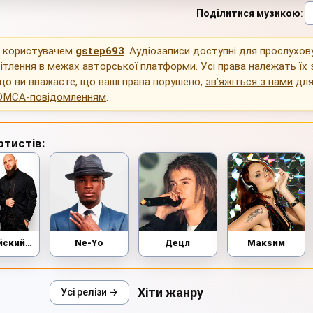
Поділитися музикою
:
о користувачем
gstep693
. Аудіозаписи доступні для прослухов
ітлення в межах авторської платформи. Усі права належать їх
що ви вважаєте, що ваші права порушено,
зв’яжіться з нами
для
DMCA-повідомленням
.
ртистів:
Каспийский Груз
Ne-Yo
Децл
Макsим
Хіти жанру
Усі релізи →