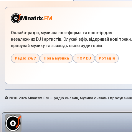
Minatrix
.FM
Онлайн-радіо, музична платформа та простір для
незалежних DJ і артистів. Слухай ефір, відкривай нові треки,
просувай музику та знаходь свою аудиторію.
Радіо 24/7
Нова музика
TOP DJ
Ротація
© 2010-2026 Minatrix.FM — радіо онлайн, музика онлайн і просування