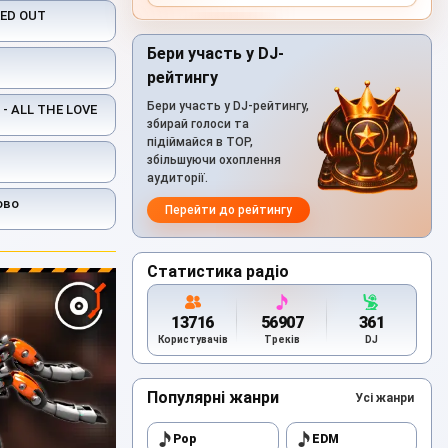
KED OUT
Бери участь у DJ-
рейтингу
Бери участь у DJ-рейтингу,
- ALL THE LOVE
збирай голоси та
підіймайся в TOP,
збільшуючи охоплення
аудиторії.
ово
Перейти до рейтингу
Статистика радіо
13716
56907
361
Користувачів
Треків
DJ
Популярні жанри
Усі жанри
Pop
EDM