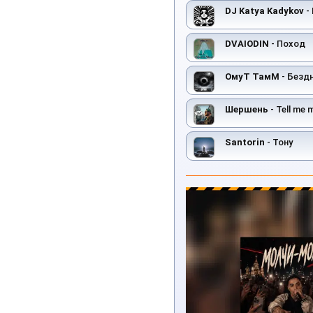
DJ Katya Kadykov
- 
DVAIODIN
- Поход
ОмуТ ТамМ
- Безд
Шершень
- Tell me 
Santorin
- Toнy