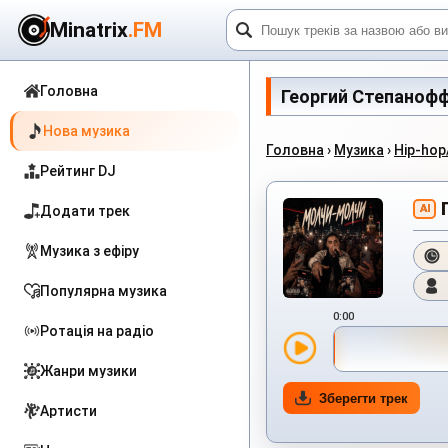
Minatrix
.FM
Головна
Георгий Степанофф 
Нова музика
Головна
›
Музика
›
Hip-hop
Рейтинг DJ
AI
Додати трек
Музика з ефіру
Популярна музика
0:00
Ротація на радіо
Жанри музики
Зберегти трек
Артисти