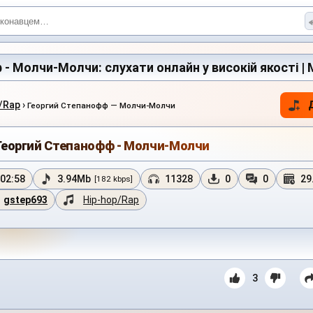
- Молчи-Молчи: слухати онлайн у високій якості | 
/Rap
›
Георгий Степанофф — Молчи-Молчи
Георгий Степанофф - Молчи-Молчи
02:58
3.94Mb
11328
0
0
29
[182 kbps]
gstep693
Hip-hop/Rap
3