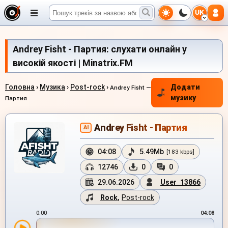
UK
Andrey Fisht - Партия: слухати онлайн у
високій якості | Minatrix.FM
Головна
›
Музика
›
Post-rock
›
Додати
Andrey Fisht —
музику
Партия
Andrey Fisht - Партия
AI
04:08
5.49Mb
[183 kbps]
12746
0
0
29.06.2026
User_13866
Rock
,
Post-rock
0:00
04:08