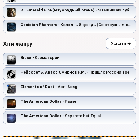
RJ Emerald Fire (Изумрудный огонь)
- Я защищаю рубежи
Obsidian Phantom
- Холодный дождь (Со струнным оркестром)
Хіти жанру
Усі хіти →
Вiски
- Крематорий
Нейросеть. Автор Смирнов Р.М.
- Пришло России время!
Elements of Dust
- April Song
The American Dollar
- Pause
The American Dollar
- Separate but Equal