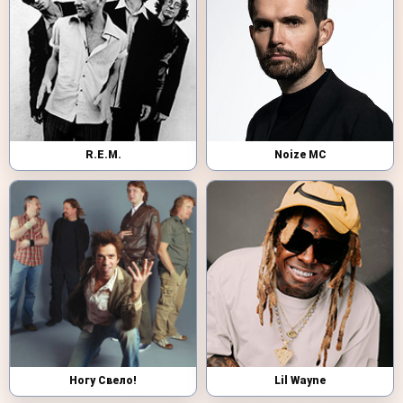
R.E.M.
Noize MC
Ногу Свело!
Lil Wayne