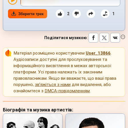
2
1
Зберегти трек
Поділитися музикою
:
Матеріал розміщено користувачем
User_13866
.
Аудіозаписи доступні для прослуховування та
інформаційного висвітлення в межах авторської
платформи. Усі права належать їх законним
правовласникам. Якщо ви вважаєте, що ваші права
порушено,
зв’яжіться з нами
для видалення, або
ознайомтеся з
DMCA-повідомленням
.
Біографія та музика артистів: