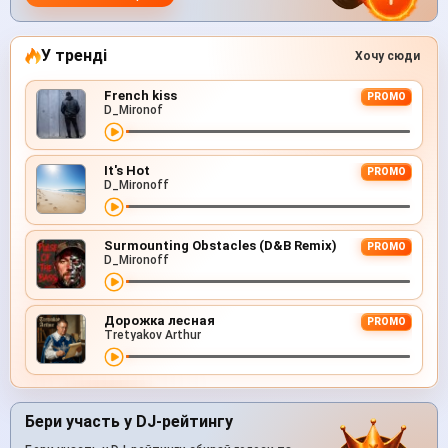
У тренді
Хочу сюди
French kiss
PROMO
D_Mironof
It's Hot
PROMO
D_Mironoff
Surmounting Obstacles (D&B Remix)
PROMO
D_Mironoff
Дорожка лесная
PROMO
Tretyakov Arthur
Бери участь у DJ-рейтингу