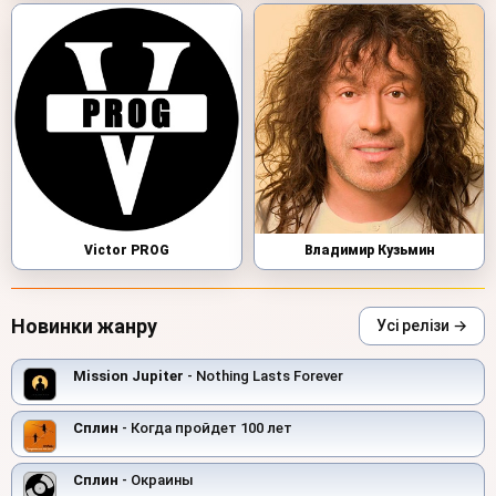
Victor PROG
Владимир Кузьмин
Новинки жанру
Усі релізи →
Mission Jupiter
- Nothing Lasts Forever
Сплин
- Когда пройдет 100 лет
Сплин
- Окраины