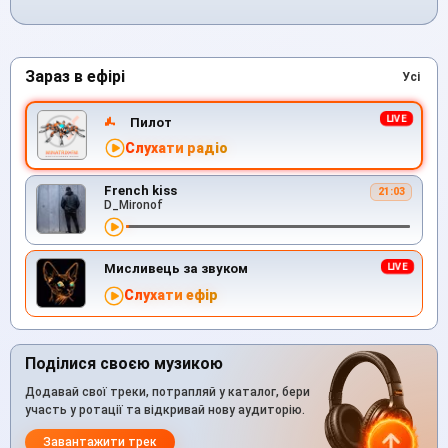
Зараз в ефірі
Усі
Пилот
Слухати радіо
French kiss
21:03
D_Mironof
Мисливець за звуком
Слухати ефір
Поділися своєю музикою
Додавай свої треки, потрапляй у каталог, бери
участь у ротації та відкривай нову аудиторію.
Завантажити трек