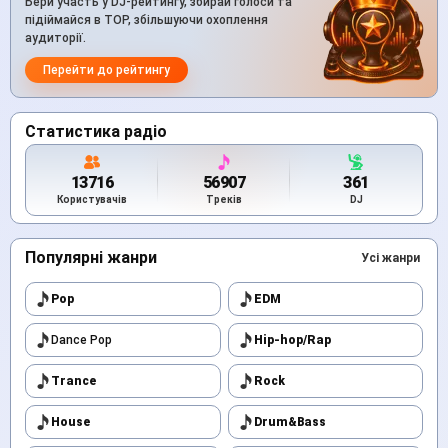
Бери участь у DJ-рейтингу, збирай голоси та
підіймайся в TOP, збільшуючи охоплення
аудиторії.
Перейти до рейтингу
Статистика радіо
13716
56907
361
Користувачів
Треків
DJ
Популярні жанри
Усі жанри
Pop
EDM
Dance Pop
Hip-hop/Rap
Trance
Rock
House
Drum&Bass