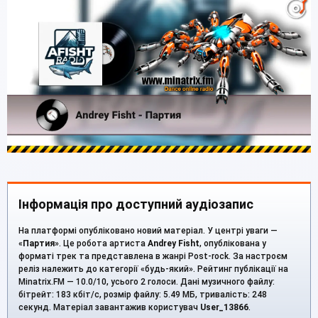
Інформація про доступний аудіозапис
На платформі опубліковано новий матеріал. У центрі уваги —
«
Партия
». Це робота артиста
Andrey Fisht
, опублікована у
форматі трек та представлена в жанрі Post-rock. За настроєм
реліз належить до категорії «будь-який». Рейтинг публікації на
Minatrix.FM — 10.0/10, усього 2 голоси. Дані музичного файлу:
бітрейт: 183 кбіт/с, розмір файлу: 5.49 МБ, тривалість: 248
секунд. Матеріал завантажив користувач
User_13866
.