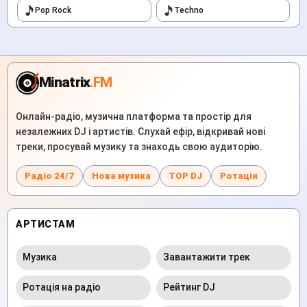
Pop Rock
Techno
Minatrix
.FM
Онлайн-радіо, музична платформа та простір для
незалежних DJ і артистів. Слухай ефір, відкривай нові
треки, просувай музику та знаходь свою аудиторію.
Радіо 24/7
Нова музика
TOP DJ
Ротація
АРТИСТАМ
Музика
Завантажити трек
Ротація на радіо
Рейтинг DJ