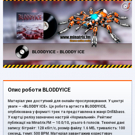
Опис роботи BLODDYICE
Матеріал уже доступний для онлайн-прослуховування. У центрі
уваги — «
BLODDY ICE
». Це робота артиста
BLODDYICE
,
опублікована у форматі трек та представлена в жанрі Drill&bass.
У картці релізу зазначено настрій «Нормальний». Рейтинг
публікації на Minatrix.FM — 10.0/10, усього 6 голосів. Технічні дані
запису: бітрейт: 128 кбіт/с, розмір файлу: 1.6 МБ, тривалість: 100
секунд, темп: 500 BPM. Матеріал завантажив користувач