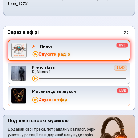
User_12731
.
Зараз в ефірі
Усі
Пилот
Слухати радіо
French kiss
21:03
D_Mironof
Мисливець за звуком
Слухати ефір
Поділися своєю музикою
Додавай свої треки, потрапляй у каталог, бери
участь у ротації та відкривай нову аудиторію.