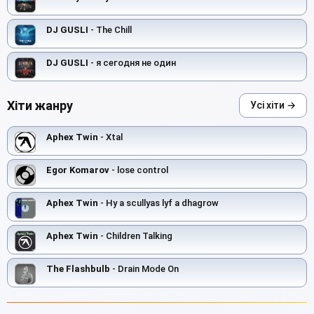
DJ GUSLI
- The Chill
DJ GUSLI
- я сегодня не один
Хіти жанру
Усі хіти →
Aphex Twin
- Xtal
Egor Komarov
- lose control
Aphex Twin
- Hy a scullyas lyf a dhagrow
Aphex Twin
- Children Talking
The Flashbulb
- Drain Mode On