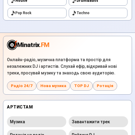
House
Drum&Bass
Pop Rock
Techno
Minatrix
.FM
Онлайн-радіо, музична платформа та простір для
незалежних DJ і артистів. Слухай ефір, відкривай нові
треки, просувай музику та знаходь свою аудиторію.
Радіо 24/7
Нова музика
TOP DJ
Ротація
АРТИСТАМ
Музика
Завантажити трек
Ротація на радіо
Рейтинг DJ