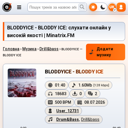
UK
BLODDYICE - BLODDY ICE: слухати онлайн у
високій якості | Minatrix.FM
Головна
›
Музика
›
Drill&bass
›
Додати
BLODDYICE —
музику
BLODDY ICE
BLODDYICE - BLODDY ICE
01:40
1.60Mb
[128 kbps]
18683
0
2
500 BPM
08.07.2026
User_12731
Drum&Bass
,
Drill&bass