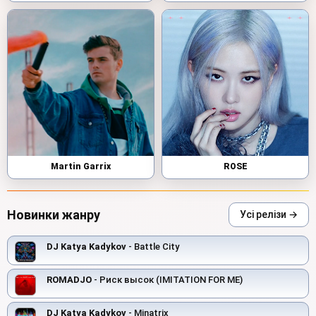
Martin Garrix
ROSE
Новинки жанру
Усі релізи →
DJ Katya Kadykov
- Battle City
ROMADJO
- Риск высок (IMITATION FOR ME)
DJ Katya Kadykov
- Minatrix