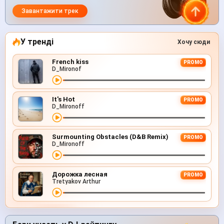
Завантажити трек
У тренді
Хочу сюди
French kiss
PROMO
D_Mironof
It's Hot
PROMO
D_Mironoff
Surmounting Obstacles (D&B Remix)
PROMO
D_Mironoff
Дорожка лесная
PROMO
Tretyakov Arthur