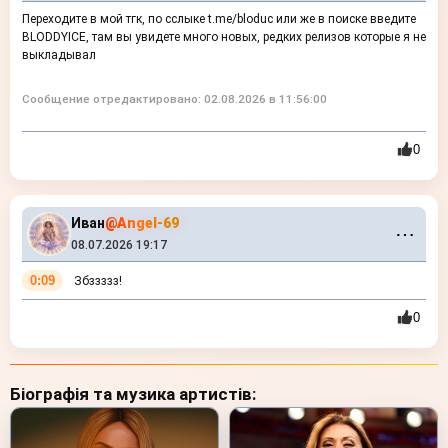
Переходите в мой тгк, по сслыке t.me/bloduc или же в поиске введите
BLODDYICE, там вы увидете много новых, редких релизов которые я не
выкладывал
Сообщение отредактировано: 02.08.2026 в 11:56:00
0
Иван
@Angel-69
⋯
08.07.2026 19:17
0:09
Збззззз!
0
Біографія та музика артистів: