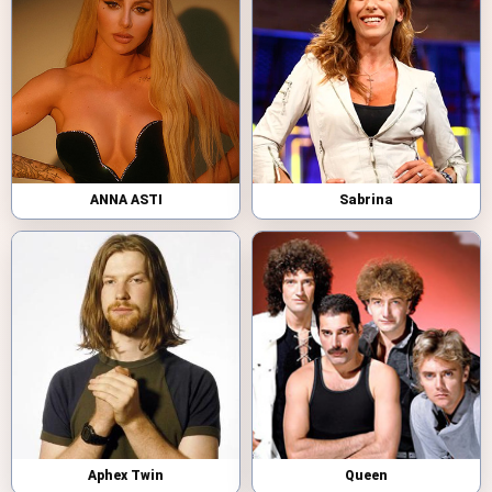
ANNA ASTI
Sabrina
Aphex Twin
Queen