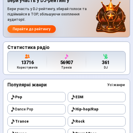
Бери участь у DJ-рейтингу
Бери участь у DJ-рейтингу, збирай голоси та
підіймайся в TOP, збільшуючи охоплення
аудиторії.
Перейти до рейтингу
Статистика радіо
13716
56907
361
Користувачів
Треків
DJ
Популярні жанри
Усі жанри
Pop
EDM
Dance Pop
Hip-hop/Rap
Trance
Rock