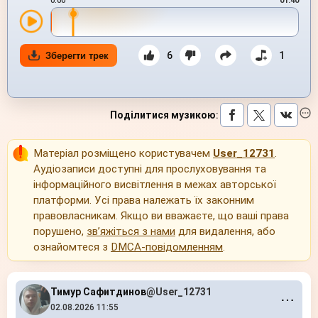
0:00
01:40
6
1
Зберегти трек
Поділитися музикою
:
Матеріал розміщено користувачем
User_12731
.
Аудіозаписи доступні для прослуховування та
інформаційного висвітлення в межах авторської
платформи. Усі права належать їх законним
правовласникам. Якщо ви вважаєте, що ваші права
порушено,
зв’яжіться з нами
для видалення, або
ознайомтеся з
DMCA-повідомленням
.
Тимур Сафитдинов
@User_12731
⋯
02.08.2026 11:55