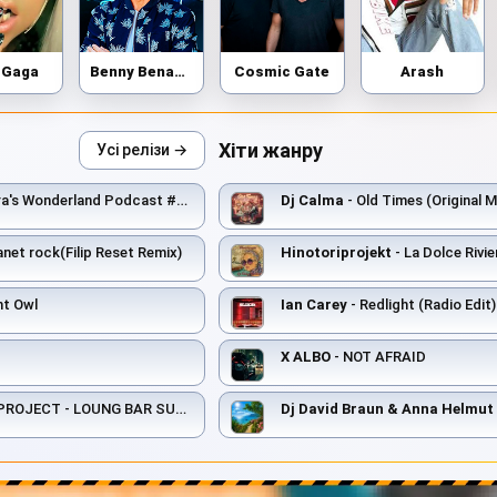
 Gaga
Benny Benassi
Cosmic Gate
Arash
Хіти жанру
Усі релізи →
a's Wonderland Podcast #015
Dj Calma
- Old Times (Original M
anet rock(Filip Reset Remix)
Hinotoriprojekt
- La Dolce Rivie
ht Owl
Ian Carey
- Redlight (Radio Edit)
X ALBO
- NOT AFRAID
OJECT - LOUNG BAR SUMMER MIX 7
Dj David Braun & Anna Helmut