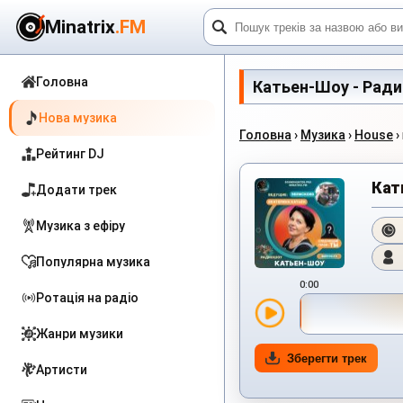
Minatrix
.FM
Головна
Катьен-Шоу - Радио
Нова музика
Головна
›
Музика
›
House
›
Рейтинг DJ
Кат
Додати трек
Музика з ефіру
Популярна музика
0:00
Ротація на радіо
Жанри музики
Зберегти трек
Артисти