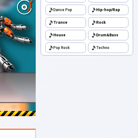
Dance Pop
Hip-hop/Rap
Trance
Rock
House
Drum&Bass
Pop Rock
Techno