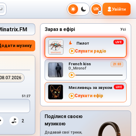
Увійти
UK
inatrix.FM
Зараз в ефірі
Усі
Пилот
Додати музику
Слухати радіо
French kiss
21:03
D_Mironof
08.07.2026
Мисливець за звуком
Слухати ефір
51:27
Поділися своєю
2
музикою
Додавай свої треки,