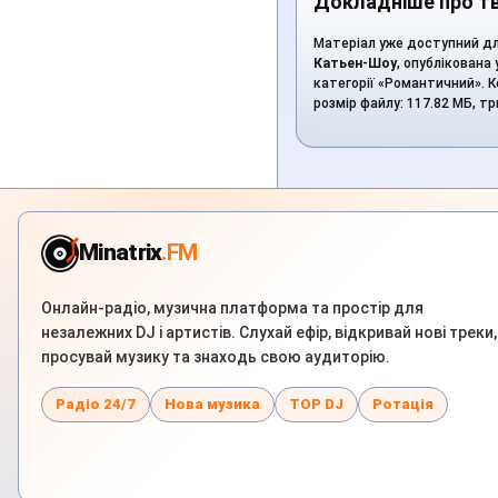
Докладніше про т
Матеріал уже доступний дл
Катьен-Шоу
, опублікована
категорії «Романтичний». Ко
розмір файлу: 117.82 МБ, т
Minatrix
.FM
Онлайн-радіо, музична платформа та простір для
незалежних DJ і артистів. Слухай ефір, відкривай нові треки,
просувай музику та знаходь свою аудиторію.
Радіо 24/7
Нова музика
TOP DJ
Ротація