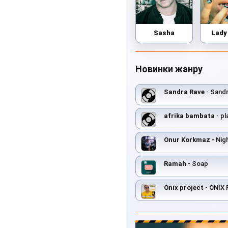
Sasha
Lady
Новинки жанру
Sandra Rave
- Sandr
afrika bambata
- pl
Onur Korkmaz
- Nig
Ramah
- Soap
Onix project
- ONIX PR