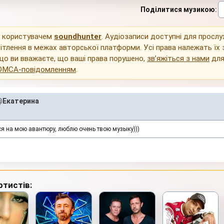
Поділитися музикою
:
о користувачем
soundhunter
. Аудіозаписи доступні для просл
ітлення в межах авторської платформи. Усі права належать їх
що ви вважаєте, що ваші права порушено,
зв’яжіться з нами
для
DMCA-повідомленням
.
@Екатерина
ся на мою авантюру, люблю очень твою музыку)))
ртистів: