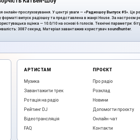
ворчість Катьен-Шоу
я онлайн-прослуховування. У центрі уваги — «
Радиошоу Выпуск #5
». Це 
 у форматі випуск радіошоу та представлена в жанрі House. За настроєм р
ристувацька оцінка — 10.0/10 на основі 6 голосів. Технічні параметри: бітр
ривалість: 3087 секунд. Матеріал завантажив користувач
soundhunter
.
АРТИСТАМ
ПРОЄКТ
Музика
Про радіо
Завантажити трек
Розклад
Ротація на радіо
Новини
Рейтинг DJ
Допомогти проєкту
Відеотрансляція
Онлайн-чат
FAQ
Контакти