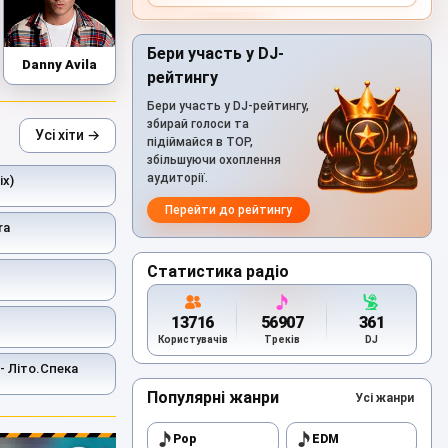
Бери участь у DJ-
Danny Avila
рейтингу
Бери участь у DJ-рейтингу,
збирай голоси та
Усі хіти →
підіймайся в TOP,
збільшуючи охоплення
аудиторії.
ix)
Перейти до рейтингу
ra
Статистика радіо
13716
56907
361
Користувачів
Треків
DJ
- Літо.Спека
Популярні жанри
Усі жанри
Pop
EDM