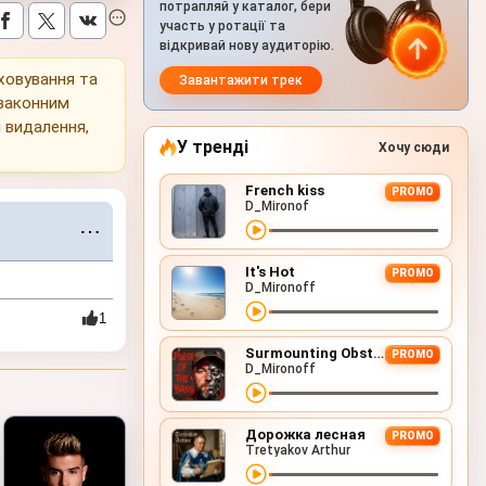
потрапляй у каталог, бери
участь у ротації та
відкривай нову аудиторію.
уховування та
Завантажити трек
 законним
 видалення,
У тренді
Хочу сюди
French kiss
PROMO
D_Mironof
⋯
It's Hot
PROMO
D_Mironoff
1
Surmounting Obstacles (D&B Remix)
PROMO
D_Mironoff
Дорожка лесная
PROMO
Tretyakov Arthur