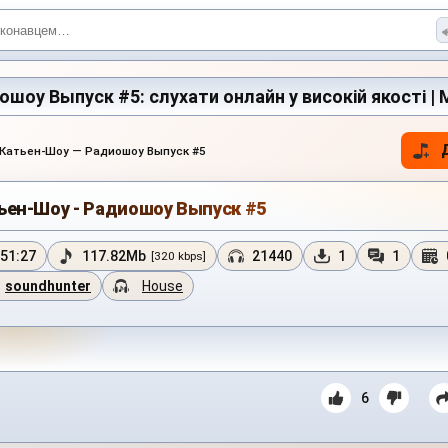
шоу Выпуск #5: слухати онлайн у високій якості | M
Катьен-Шоу — Радиошоу Выпуск #5
ьен-Шоу - Радиошоу Выпуск #5
51:27
117.82Mb
21440
1
1
[320 kbps]
soundhunter
House
6