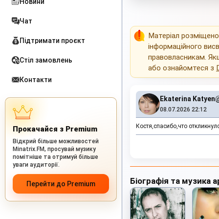
Новини
Чат
Матеріал розміщен
Підтримати проєкт
інформаційного висв
правовласникам. Як
Стіл замовлень
або ознайомтеся з
Контакти
Ekaterina Katyen
08.07.2026 22:12
Костя,спасибо,что откликнул
Прокачайся з Premium
Відкрий більше можливостей
Minatrix.FM, просувай музику
помітніше та отримуй більше
уваги аудиторії.
Біографія та музика а
Перейти до Premium