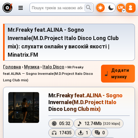
UK
Mr.Freaky feat.ALINA - Sogno
Invernale(M.D.Project Italo Disco Long Club
mix): слухати онлайн у високій якості |
Minatrix.FM
Головна
›
Музика
›
Italo Disco
›
Mr.Freaky
Додати
feat.ALINA — Sogno Invernale(M.D.Project Italo Disco
музику
Long Club mix)
Mr.Freaky feat.ALINA - Sogno
Invernale(M.D.Project Italo
Disco Long Club mix)
05:32
12.74Mb
[320 kbps]
17435
1
0