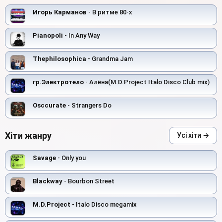
Игорь Карманов
- В ритме 80-х
Pianopoli
- In Any Way
Thephilosophica
- Grandma Jam
гр.Электротело
- Алёна(M.D.Project Italo Disco Club mix)
Osccurate
- Strangers Do
Хіти жанру
Усі хіти →
Savage
- Only you
Blackway
- Bourbon Street
M.D.Project
- Italo Disco megamix