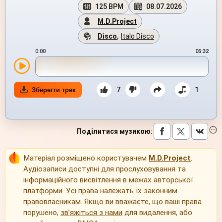
125 BPM
08.07.2026
M.D.Project
Disco
,
Italo Disco
0:00
05:32
7
1
Зберегти трек
Поділитися музикою
:
Матеріал розміщено користувачем
M.D.Project
.
Аудіозаписи доступні для прослуховування та
інформаційного висвітлення в межах авторської
платформи. Усі права належать їх законним
правовласникам. Якщо ви вважаєте, що ваші права
порушено,
зв’яжіться з нами
для видалення, або