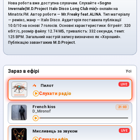
Нова робота вже доступна слухачам. Слухайте «
Sogno
Invernale(M.D.Project Italo Disco Long Club mix)
» онлайн на
Minatrix.FM. Автор роботи —
Mr.Freaky feat.ALINA
. Тип матеріалу
— ремікс, жанр — Italo Disco. Аудиторія поставила публікації
10.0/10 на основі 7 голосів. Основні характеристики: бітрейт: 320
кбіт/с, розмір файлу: 12.74 МБ, тривалість: 332 секунди, темп:
125 BPM. Загальний настрій запису визначено як «Хороший».
Публікацію завантажив
M.D.Project
.
Зараз в ефірі
Усі
Пилот
Слухати радіо
French kiss
21:03
D_Mironof
Мисливець за звуком
Слухати ефір