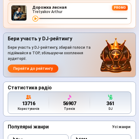
Дорожка лесная
PROMO
Tretyakov Arthur
Бери участь у DJ-рейтингу
Бери участь у DJ-рейтингу, збирай голоси та
підіймайся в TOP, збільшуючи охоплення
аудиторії.
Перейти до рейтингу
Статистика радіо
13716
56907
361
Користувачів
Треків
DJ
Популярні жанри
Усі жанри