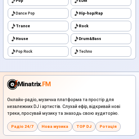
Pop
EDM
Dance Pop
Hip-hop/Rap
Trance
Rock
House
Drum&Bass
Pop Rock
Techno
Minatrix
.FM
Онлайн-радіо, музична платформа та простір для
незалежних DJ і артистів. Слухай ефір, відкривай нові
треки, просувай музику та знаходь свою аудиторію.
Радіо 24/7
Нова музика
TOP DJ
Ротація