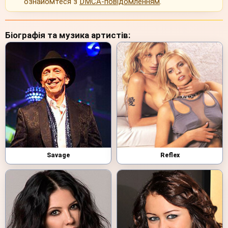
ознайомтеся з
DMCA-повідомленням
.
Біографія та музика артистів:
Savage
Reflex