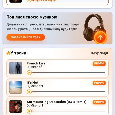
Поділися своєю музикою
Додавай свої треки, потрапляй у каталог, бери
участь у ротації та відкривай нову аудиторію.
Завантажити трек
У тренді
Хочу сюди
French kiss
PROMO
D_Mironof
It's Hot
PROMO
D_Mironoff
Surmounting Obstacles (D&B Remix)
PROMO
D_Mironoff