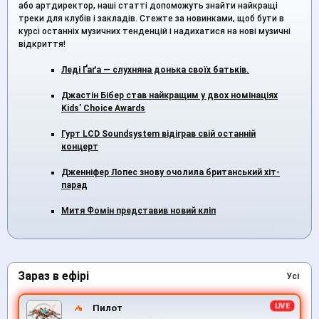
або артдиректор, наші статті допоможуть знайти найкращі
треки для клубів і закладів. Стежте за новинками, щоб бути в
курсі останніх музичних тенденцій і надихатися на нові музичні
відкриття!
Леді Ґаґа — слухняна донька своїх батьків.
Джастін Бібер став найкращим у двох номінаціях
Kids’ Choice Awards
Гурт LCD Soundsystem відіграв свій останній
концерт
Дженніфер Лопес знову очолила британський хіт-
парад
Митя Фомін представив новий кліп
Зараз в ефірі
Усі
Пилот