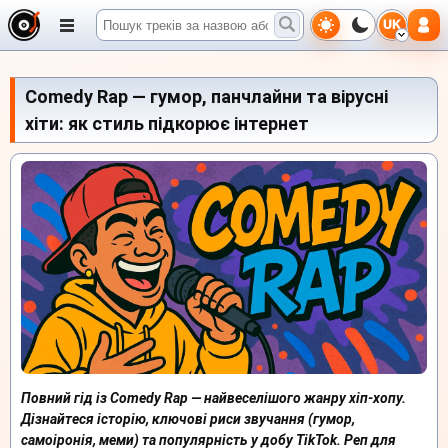
UK
Comedy Rap — гумор, панчлайни та вірусні
хіти: як стиль підкорює інтернет
Повний гід із Comedy Rap — найвеселішого жанру хіп-хопу.
Дізнайтеся історію, ключові риси звучання (гумор,
самоіронія, меми) та популярність у добу TikTok. Реп для