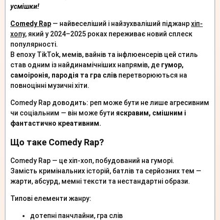
усмішки!
Comedy Rap
— найвеселіший і найзухваліший піджанр
хіп-
хопу
, який у 2024–2025 роках переживає новий сплеск
популярності.
В епоху TikTok, мемів, вайнів та інфлюенсерів цей стиль
став одним із найдинамічніших напрямів, де
гумор,
самоіронія, пародія та гра слів
перетворюються на
повноцінні музичні хіти.
Comedy Rap доводить: реп може бути не лише агресивним
чи соціальним — він може бути
яскравим, смішним і
фантастично креативним.
Що таке Comedy Rap?
Comedy Rap — це хіп-хоп, побудований на гуморі.
Замість кримінальних історій, батлів та серйозних тем —
жарти, абсурд, мемні тексти та нестандартні образи.
Типові елементи жанру:
дотепні панчлайни, гра слів