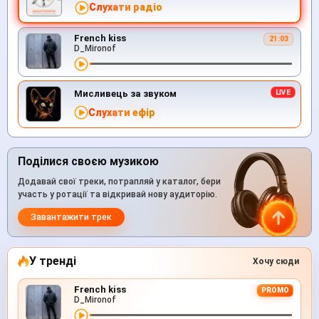
Слухати радіо
French kiss
21:03
D_Mironof
Мисливець за звуком
Слухати ефір
Поділися своєю музикою
Додавай свої треки, потрапляй у каталог, бери
участь у ротації та відкривай нову аудиторію.
Завантажити трек
У тренді
Хочу сюди
French kiss
PROMO
D_Mironof