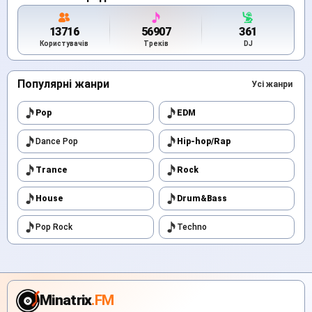
13716
56907
361
Користувачів
Треків
DJ
Популярні жанри
Усі жанри
Pop
EDM
Dance Pop
Hip-hop/Rap
Trance
Rock
House
Drum&Bass
Pop Rock
Techno
Minatrix
.FM