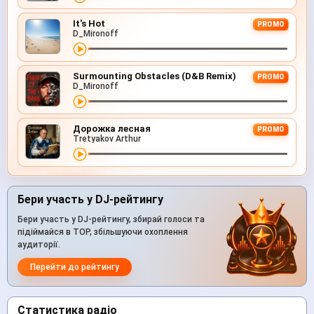
It's Hot
PROMO
D_Mironoff
Surmounting Obstacles (D&B Remix)
PROMO
D_Mironoff
Дорожка лесная
PROMO
Tretyakov Arthur
Бери участь у DJ-рейтингу
Бери участь у DJ-рейтингу, збирай голоси та
підіймайся в TOP, збільшуючи охоплення
аудиторії.
Перейти до рейтингу
Статистика радіо