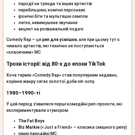
пародії на тренди та інших артистів
перебільшені, комічні персонажі
іронічні біти та мультяшні семпли
легке, невимушене звучання
акцент на розважальній подачі
Comedy Rap — це
реп для усмішки
, але при цьому тут є
чимало артистів, які технічно не поступаються
«класичним» МС.
Трохи історії: від 80-х до епохи TikTok
Хоча термін «Comedy Rap» став популярним недавно,
коріння жанру сягає золотої доби хіп-хопу.
1980–1990-ті
У цей період з’явилися перші комедійні реп-проєкти, які
експериментували з гумором:
The Fat Boys
Biz Markie
(«Just a Friend» — класика смішного репу)
ранні пародійні МС