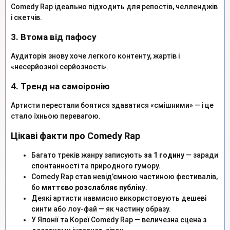
Comedy Rap ідеально підходить для репостів, челленджів
і скетчів.
3. Втома від пафосу
Аудиторія знову хоче легкого контенту, жартів і
«несерйозної серйозності».
4. Тренд на самоіронію
Артисти перестали боятися здаватися «смішними» — і це
стало їхньою перевагою.
Цікаві факти про Comedy Rap
Багато треків жанру записують
за 1 годину
— заради
спонтанності та природного гумору.
Comedy Rap став невід’ємною частиною фестивалів,
бо
миттєво розслабляє публіку
.
Деякі артисти навмисно використовують дешеві
синти або лоу-фай — як частину образу.
У Японії та Кореї Comedy Rap — величезна сцена з