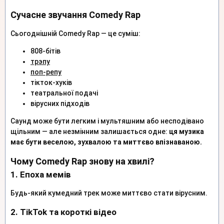
Сучасне звучання Comedy Rap
Сьогоднішній Comedy Rap — це суміш:
808-бітів
трэпу
поп-репу
тікток-хуків
театральної подачі
вірусних підходів
Саунд може бути легким і мультяшним або несподівано
щільним — але незмінним залишається одне:
ця музика
має бути веселою, зухвалою та миттєво впізнаваною.
Чому Comedy Rap знову на хвилі?
1. Епоха мемів
Будь-який кумедний трек може миттєво стати вірусним.
2. TikTok та короткі відео