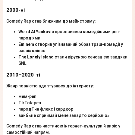
2000-ні
Comedy Rap став ближчим до мейнстриму:
Weird Al Yankovic
прославився комедійними реп-
пародіями
Eminem
створив упізнаваний образ трэш-комедії у
ранніх кліпах
The Lonely Island
стали вірусною сенсацією завдяки
SNL
2010–2020-ті
Жанр повністю адаптувався до інтернету:
мем-реп
TikTok-реп
пародії на флекс і хардкор
вайб «не сприймай мене занадто серйозно»
Comedy Rap став частиною інтернет-культури й виріс у
самостійний напрям.