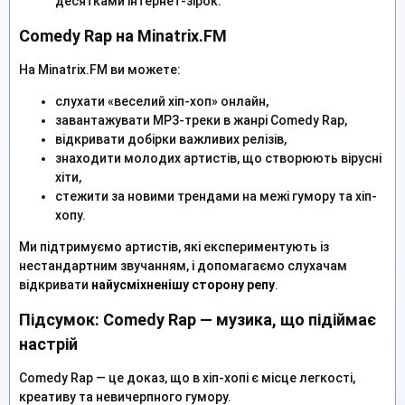
десятками інтернет-зірок.
Comedy Rap на Minatrix.FM
На Minatrix.FM ви можете:
слухати «веселий хіп-хоп» онлайн,
завантажувати MP3-треки в жанрі Comedy Rap,
відкривати добірки важливих релізів,
знаходити молодих артистів, що створюють вірусні
хіти,
стежити за новими трендами на межі гумору та хіп-
хопу.
Ми підтримуємо артистів, які експериментують із
нестандартним звучанням, і допомагаємо слухачам
відкривати
найусміхненішу сторону репу
.
Підсумок: Comedy Rap — музика, що підіймає
настрій
Comedy Rap — це доказ, що в хіп-хопі є місце легкості,
креативу та невичерпного гумору.