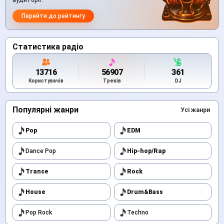
аудиторії.
Перейти до рейтингу
Статистика радіо
13716
56907
361
Користувачів
Треків
DJ
Популярні жанри
Усі жанри
Pop
EDM
Dance Pop
Hip-hop/Rap
Trance
Rock
House
Drum&Bass
Pop Rock
Techno