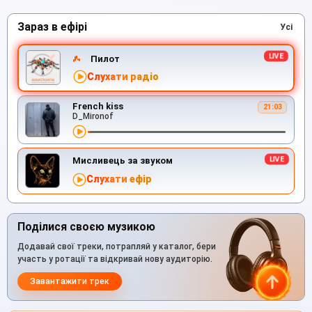
Зараз в ефірі
Усі
Пилот
Слухати радіо
French kiss
21:03
D_Mironof
Мисливець за звуком
Слухати ефір
Поділися своєю музикою
Додавай свої треки, потрапляй у каталог, бери
участь у ротації та відкривай нову аудиторію.
Завантажити трек