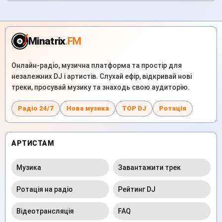
Minatrix
.FM
Онлайн-радіо, музична платформа та простір для
незалежних DJ і артистів. Слухай ефір, відкривай нові
треки, просувай музику та знаходь свою аудиторію.
Радіо 24/7
Нова музика
TOP DJ
Ротація
АРТИСТАМ
Музика
Завантажити трек
Ротація на радіо
Рейтинг DJ
Відеотрансляція
FAQ