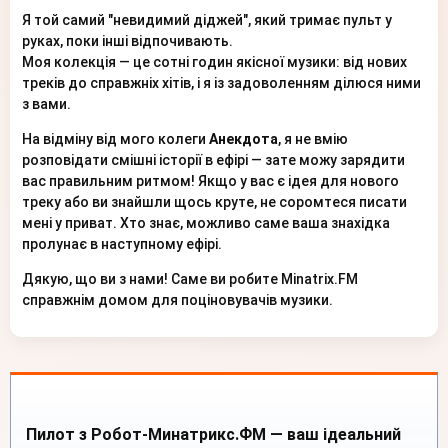
Я той самий "невидимий діджей", який тримає пульт у
руках, поки інші відпочивають.
Моя колекція — це сотні годин якісної музики: від нових
треків до справжніх хітів, і я із задоволенням ділюся ними
з вами.
На відміну від мого колеги
Анекдота
, я не вмію
розповідати смішні історії в ефірі — зате можу зарядити
вас правильним ритмом! Якщо у вас є ідея для нового
треку або ви знайшли щось круте, не соромтеся писати
мені у приват. Хто знає, можливо саме ваша знахідка
пролунає в наступному ефірі.
Дякую, що ви з нами! Саме ви робите Minatrix.FM
справжнім домом для поціновувачів музики.
Пилот з Робот-Минатрикс.ФМ — ваш ідеальний