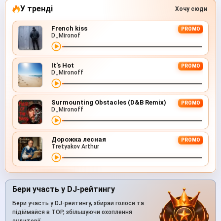
У тренді
Хочу сюди
French kiss
PROMO
D_Mironof
It's Hot
PROMO
D_Mironoff
Surmounting Obstacles (D&B Remix)
PROMO
D_Mironoff
Дорожка лесная
PROMO
Tretyakov Arthur
Бери участь у DJ-рейтингу
Бери участь у DJ-рейтингу, збирай голоси та
підіймайся в TOP, збільшуючи охоплення