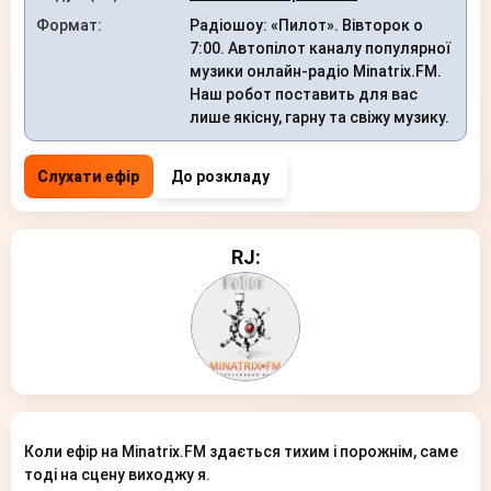
Формат:
Радіошоу: «Пилот». Вівторок о
7:00. Автопілот каналу популярної
музики онлайн-радіо Minatrix.FM.
Наш робот поставить для вас
лише якісну, гарну та свіжу музику.
Слухати ефір
До розкладу
RJ:
Коли ефір на Minatrix.FM здається тихим і порожнім, саме
тоді на сцену виходжу я.