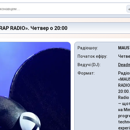
AP RADIO». Четвер о 20:00
Радіошоу:
MAU5
Початок ефіру:
Четве
Ведучі (DJ):
Dead
Формат:
Радіо
«MAU
RADIO
20:00
Radio
— що
на Min
progr
techn
exper