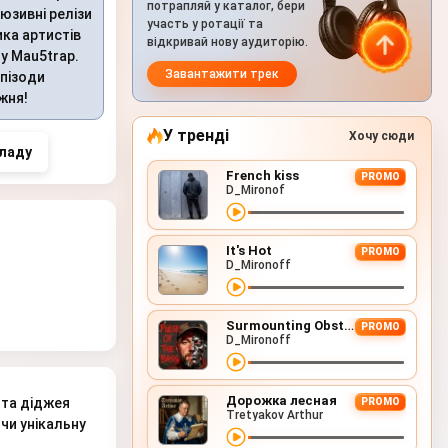
потрапляй у каталог, бери
юзивні релізи
участь у ротації та
ика артистів
відкривай нову аудиторію.
у Mau5trap.
Завантажити трек
епізоди
жня!
У тренді
Хочу сюди
ладу
French kiss
PROMO
D_Mironof
It's Hot
PROMO
D_Mironoff
Surmounting Obstacles (D&B Remix)
PROMO
D_Mironoff
Дорожка лесная
та діджея
PROMO
Tretyakov Arthur
ючи унікальну