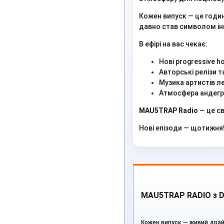
Кожен випуск — це годин
давно став символом ін
В ефірі на вас чекає:
Нові progressive h
Авторські релізи 
Музика артистів л
Атмосфера андегра
MAU5TRAP Radio
— це св
Нові епізоди — щотижня
MAU5TRAP RADIO з De
Кожен випуск — живий драйв