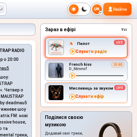
Увійти
UK
Зараз в ефірі
Усі
Пилот
TRAP RADIO
Слухати радіо
р о 20:00
French kiss
21:03
mau5
D_Mironof
шоу:
5TRAP
Мисливець за звуком
». Четвер о
. MAU5TRAP
Слухати ефір
 by deadmau5
тижневе шоу
atrix.FM: нові
Поділися своєю
essive house,
музикою
o та
Додавай свої треки,
imental треки,