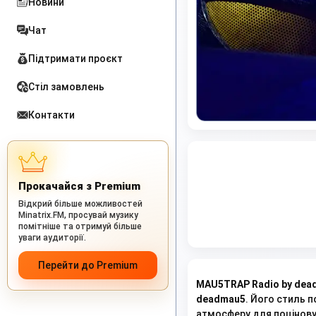
Новини
Чат
Підтримати проєкт
Стіл замовлень
Контакти
Прокачайся з Premium
Відкрий більше можливостей
Minatrix.FM, просувай музику
помітніше та отримуй більше
уваги аудиторії.
Перейти до Premium
MAU5TRAP Radio by dea
deadmau5
. Його стиль п
атмосферу для поціновув