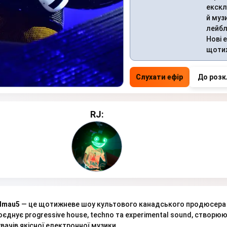
екскл
й муз
лейбл
Нові 
щоти
Слухати ефір
До розк
RJ:
dmau5
— це щотижневе шоу культового канадського продюсера 
оєднує progressive house, techno та experimental sound, створю
ачів якісної електронної музики.