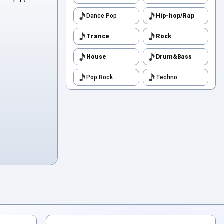
Dance Pop
Hip-hop/Rap
Trance
Rock
House
Drum&Bass
Pop Rock
Techno