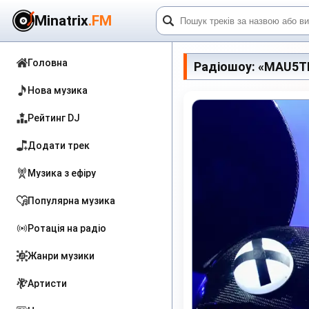
Minatrix
.FM
Головна
Радіошоу: «MAU5TR
Нова музика
Рейтинг DJ
Додати трек
Музика з ефіру
Популярна музика
Ротація на радіо
Жанри музики
Артисти