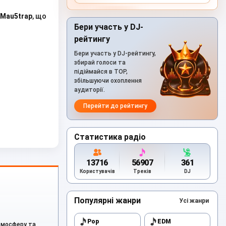
Mau5trap
, що
Бери участь у DJ-
рейтингу
Бери участь у DJ-рейтингу,
збирай голоси та
підіймайся в TOP,
збільшуючи охоплення
аудиторії.
Перейти до рейтингу
Статистика радіо
13716
56907
361
Користувачів
Треків
DJ
Популярні жанри
Усі жанри
Pop
EDM
тмосферу та