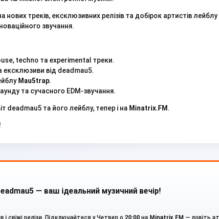
а нових треків, ексклюзивних релізів та добірок артистів лейблу
новаційного звучання.
ouse, techno та experimental треки.
та ексклюзиви від deadmau5.
ейблу
Mau5trap
.
унду та сучасного EDM-звучання.
іт deadmau5 та його лейблу, тепер і на
Minatrix.FM
.
!
admau5 — ваш ідеальний музичний вечір!
 і свіжі релізи. Підключайтеся у Четвер о
20:00
на
Minatrix.FM
— ловіть а