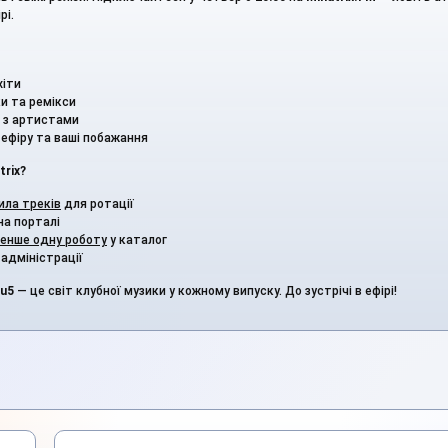
рі.
хіти
и та ремікси
ю з артистами
ефіру та ваші побажання
trix?
ила треків
для ротації
на порталі
енше одну роботу
у каталог
адміністрації
u5
— це світ клубної музики у кожному випуску. До зустрічі в ефірі!