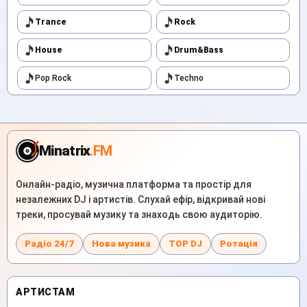
Trance
Rock
House
Drum&Bass
Pop Rock
Techno
Minatrix
.FM
Онлайн-радіо, музична платформа та простір для
незалежних DJ і артистів. Слухай ефір, відкривай нові
треки, просувай музику та знаходь свою аудиторію.
Радіо 24/7
Нова музика
TOP DJ
Ротація
АРТИСТАМ