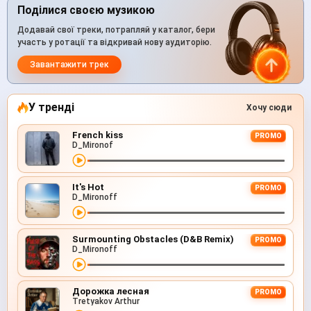
Поділися своєю музикою
Додавай свої треки, потрапляй у каталог, бери
участь у ротації та відкривай нову аудиторію.
Завантажити трек
У тренді
Хочу сюди
French kiss
PROMO
D_Mironof
It's Hot
PROMO
D_Mironoff
Surmounting Obstacles (D&B Remix)
PROMO
D_Mironoff
Дорожка лесная
PROMO
Tretyakov Arthur