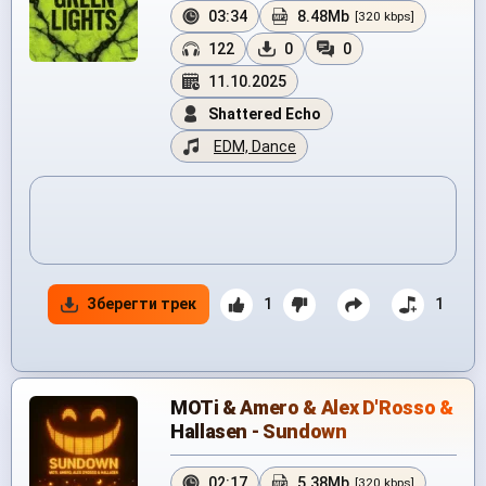
03:34
8.48Mb
[320 kbps]
122
0
0
11.10.2025
Shattered Echo
EDM, Dance
Зберегти трек
1
1
MOTi & Amero & Alex D'Rosso &
Hallasen - Sundown
02:17
5.38Mb
[320 kbps]