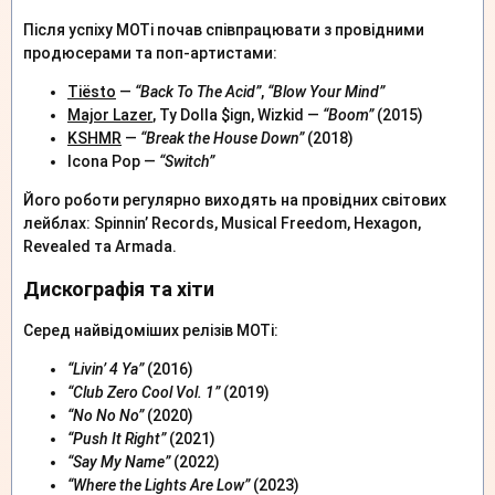
Після успіху MOTi почав співпрацювати з провідними
продюсерами та поп-артистами:
Tiësto
—
“Back To The Acid”
,
“Blow Your Mind”
Major Lazer
, Ty Dolla $ign, Wizkid —
“Boom”
(2015)
KSHMR
—
“Break the House Down”
(2018)
Icona Pop —
“Switch”
Його роботи регулярно виходять на провідних світових
лейблах: Spinnin’ Records, Musical Freedom, Hexagon,
Revealed та Armada.
Дискографія та хіти
Серед найвідоміших релізів MOTi:
“Livin’ 4 Ya”
(2016)
“Club Zero Cool Vol. 1”
(2019)
“No No No”
(2020)
“Push It Right”
(2021)
“Say My Name”
(2022)
“Where the Lights Are Low”
(2023)