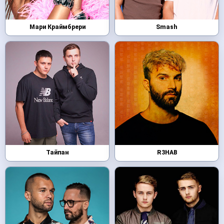
Мари Краймбрери
Smash
Тайпан
R3HAB