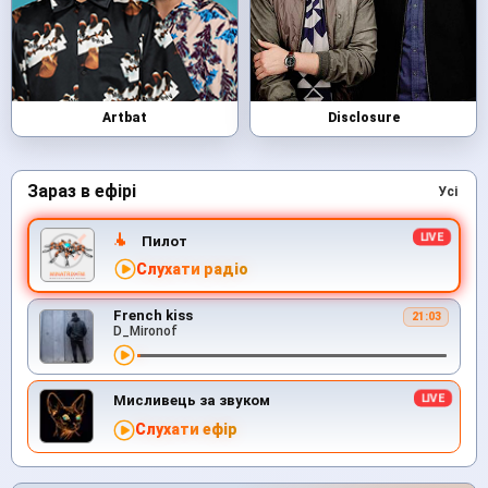
Artbat
Disclosure
Зараз в ефірі
Усі
Пилот
Слухати радіо
French kiss
21:03
D_Mironof
Мисливець за звуком
Слухати ефір