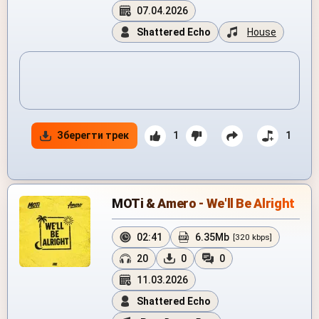
07.04.2026
Shattered Echo
House
Зберегти трек
1
1
MOTi & Amero - We'll Be Alright
02:41
6.35Mb
[320 kbps]
20
0
0
11.03.2026
Shattered Echo