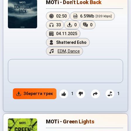
MOTi - Don't Look Back
02:50
6.59Mb
[320 kbps]
33
0
0
04.11.2025
Shattered Echo
EDM, Dance
Зберегти трек
1
1
MOTi - Green Lights