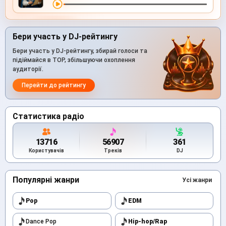
Бери участь у DJ-рейтингу
Бери участь у DJ-рейтингу, збирай голоси та
підіймайся в TOP, збільшуючи охоплення
аудиторії.
Перейти до рейтингу
Статистика радіо
13716
56907
361
Користувачів
Треків
DJ
Популярні жанри
Усі жанри
Pop
EDM
Dance Pop
Hip-hop/Rap