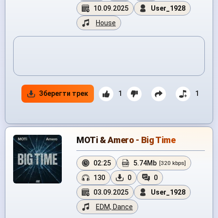
10.09.2025
User_1928
House
Зберегти трек
1
1
MOTi & Amero - Big Time
02:25
5.74Mb
[320 kbps]
130
0
0
03.09.2025
User_1928
EDM, Dance