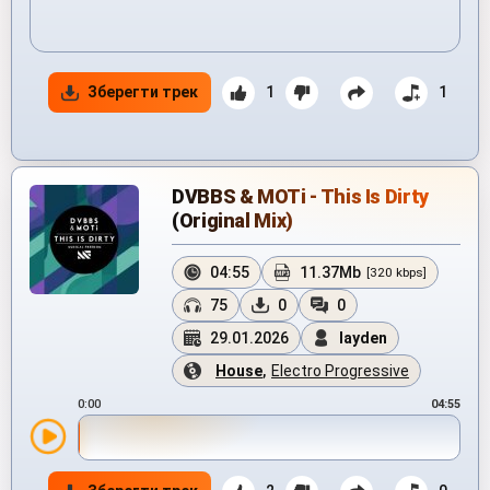
Зберегти трек
1
1
DVBBS & MOTi - This Is Dirty
(Original Mix)
04:55
11.37Mb
[320 kbps]
75
0
0
29.01.2026
layden
House
,
Electro Progressive
0:00
04:55