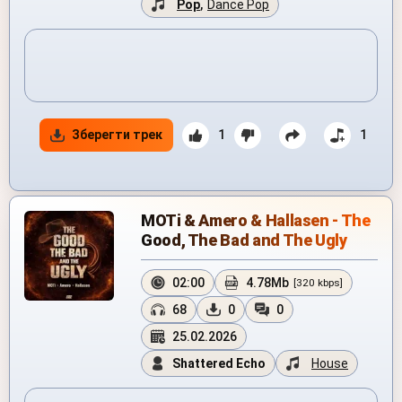
Pop
,
Dance Pop
Зберегти трек
1
1
MOTi & Amero & Hallasen - The
Good, The Bad and The Ugly
02:00
4.78Mb
[320 kbps]
68
0
0
25.02.2026
Shattered Echo
House