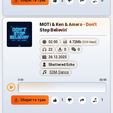
Зберегти трек
2
0
MOTi & Ken & Amero - Don't
Stop Believin'
02:00
4.72Mb
[320 kbps]
22
0
0
26.12.2025
Shattered Echo
EDM, Dance
0:00
02:00
Зберегти трек
1
1