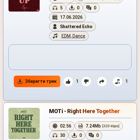
5
0
0
17.06.2026
Shattered Echo
EDM, Dance
Зберегти трек
1
1
MOTi - Right Here Together
02:56
7.24Mb
[320 kbps]
30
0
0