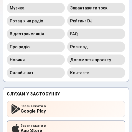
Музика
Завантажити трек
Ротація на радіо
Рейтинг DJ
Відеотрансляція
FAQ
Про радіо
Розклад
Новини
Допомогти проєкту
Онлайн-чат
Контакти
СЛУХАЙ У ЗАСТОСУНКУ
Завантажити в
Google Play
Завантажити в
App Store