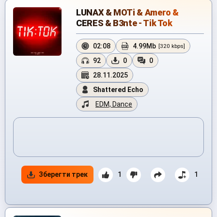
LUNAX & MOTi & Amero &
CERES & B3nte - Tik Tok
02:08
4.99Mb
[320 kbps]
92
0
0
28.11.2025
Shattered Echo
EDM, Dance
Зберегти трек
1
1