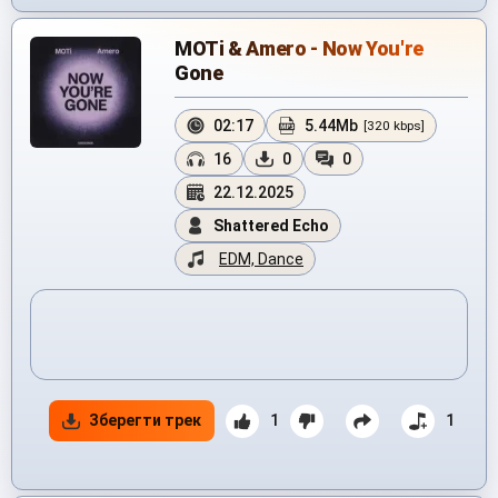
MOTi & Amero - Now You're
Gone
02:17
5.44Mb
[320 kbps]
16
0
0
22.12.2025
Shattered Echo
EDM, Dance
Зберегти трек
1
1