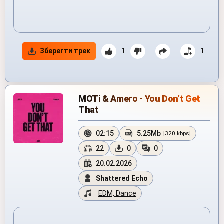
Зберегти трек
1
1
MOTi & Amero - You Don't Get
That
02:15
5.25Mb
[320 kbps]
22
0
0
20.02.2026
Shattered Echo
EDM, Dance