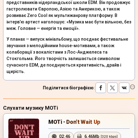
представників нідерландської школи EDM. Він продовжує
гастролювати Європою, Азією та Америкою, а також
розвиває Zero Cool як мультижанрову платформу. В
інтерв’ю артист наголошує: «Музика має бути вільною, без
меж. Головне — енергія та емоції».
У планах — випуск мініальбому, що поєднає фестивальне
звучання з мелодійними house-мотивами, а також
колаборації з вокалістами з Лос-Анджелеса та
Стокгольма. Його творчість залишається символом
сучасного EDM, де поєднуються креативність, драйв і
щирість.
Поділитися біографією
:
Слухати музику MOTi
MOTi - Don't Wait Up
02:46
6.46Mb
[320 kbps]