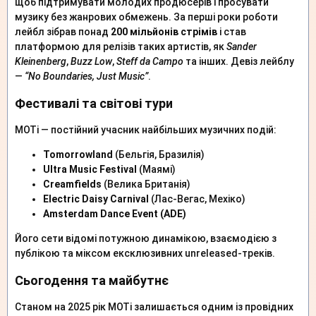
щоб підтримувати молодих продюсерів і просувати
музику без жанрових обмежень. За перші роки роботи
лейбл зібрав понад
200 мільйонів стрімів
і став
платформою для релізів таких артистів, як
Sander
Kleinenberg
,
Buzz Low
,
Steff da Campo
та інших. Девіз лейблу
—
“No Boundaries, Just Music”
.
Фестивалі та світові тури
MOTi — постійний учасник найбільших музичних подій:
Tomorrowland
(Бельгія, Бразилія)
Ultra Music Festival
(Маямі)
Creamfields
(Велика Британія)
Electric Daisy Carnival
(Лас-Вегас, Мехіко)
Amsterdam Dance Event (ADE)
Його сети відомі потужною динамікою, взаємодією з
публікою та міксом ексклюзивних unreleased-треків.
Сьогодення та майбутнє
Станом на 2025 рік MOTi залишається одним із провідних