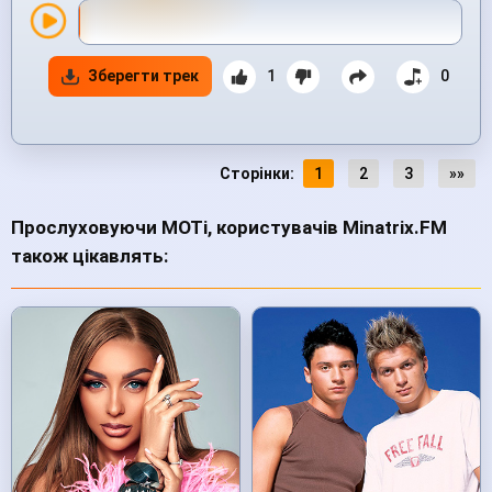
Зберегти трек
1
0
Сторінки:
1
2
3
»»
Прослуховуючи MOTi, користувачів Minatrix.FM
також цікавлять: