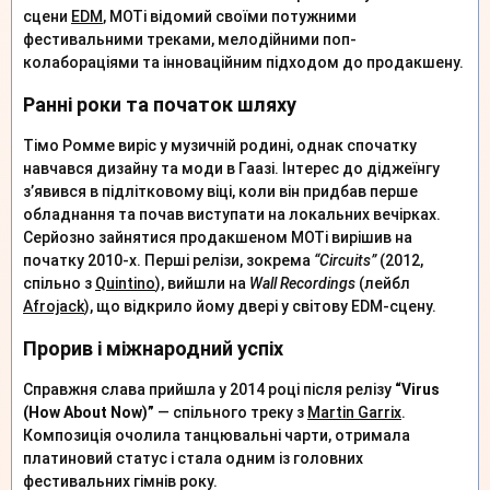
сцени
EDM
, MOTi відомий своїми потужними
фестивальними треками, мелодійними поп-
колабораціями та інноваційним підходом до продакшену.
Ранні роки та початок шляху
Тімо Ромме виріс у музичній родині, однак спочатку
навчався дизайну та моди в Гаазі. Інтерес до діджеїнгу
з’явився в підлітковому віці, коли він придбав перше
обладнання та почав виступати на локальних вечірках.
Серйозно зайнятися продакшеном MOTi вирішив на
початку 2010-х. Перші релізи, зокрема
“Circuits”
(2012,
спільно з
Quintino
), вийшли на
Wall Recordings
(лейбл
Afrojack
), що відкрило йому двері у світову EDM-сцену.
Прорив і міжнародний успіх
Справжня слава прийшла у 2014 році після релізу
“Virus
(How About Now)”
— спільного треку з
Martin Garrix
.
Композиція очолила танцювальні чарти, отримала
платиновий статус і стала одним із головних
фестивальних гімнів року.