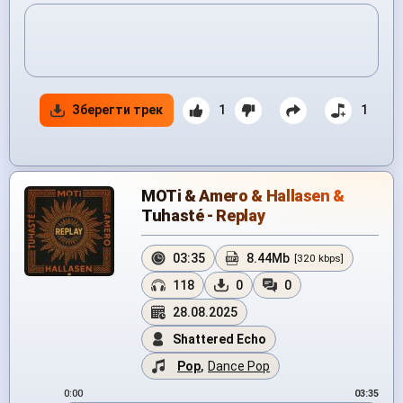
Зберегти трек
1
1
MOTi & Amero & Hallasen &
Tuhasté - Replay
03:35
8.44Mb
[320 kbps]
118
0
0
28.08.2025
Shattered Echo
Pop
,
Dance Pop
0:00
03:35