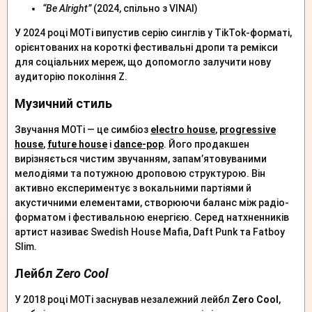
“Be Alright”
(2024, спільно з VINAI)
У 2024 році MOTi випустив серію синглів у TikTok-форматі,
орієнтованих на короткі фестивальні дропи та ремікси
для соціальних мереж, що допомогло залучити нову
аудиторію покоління Z.
Музичний стиль
Звучання MOTi — це симбіоз
electro house
,
progressive
house
,
future house
і
dance-pop
. Його продакшен
вирізняється чистим звучанням, запам’ятовуваними
мелодіями та потужною дроповою структурою. Він
активно експериментує з вокальними партіями й
акустичними елементами, створюючи баланс між радіо-
форматом і фестивальною енергією. Серед натхненників
артист називає Swedish House Mafia, Daft Punk та Fatboy
Slim.
Лейбл
Zero Cool
У 2018 році MOTi заснував незалежний лейбл
Zero Cool
,