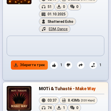
51
0
0
01.10.2025
Shattered Echo
EDM, Dance
Зберегти трек
1
1
MOTi & Tuhasté - Make Way
03:37
8.43Mb
[320 kbps]
74
1
0