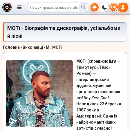
UK
MOTi - Біографія та дискографія, усі альбоми
й пісні
Головна
›
Виконавці
›
M
› MOTi
MOTi
(справжнє ім’я —
Тимотеус «Тімо»
Ромме) —
нідерландський
діджей, музичний
продюсер і засновник
лейблу
Zero Cool
.
Народився 23 березня
1987 року в
Амстердамі. Один із
найрізноманітніших
артистів сучасної