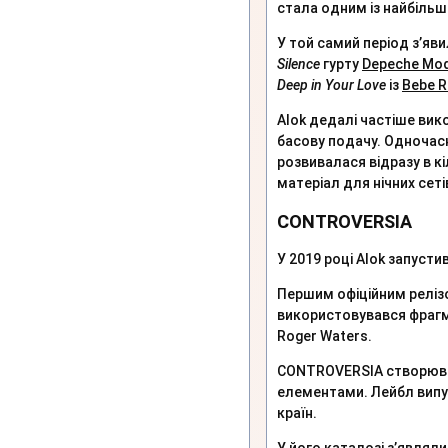
стала одним із найбільш
У той самий період з’яв
Silence
гурту
Depeche Mo
Deep in Your Love
із
Bebe R
Alok дедалі частіше вик
басову подачу. Одночасн
розвивалася відразу в к
матеріал для нічних сеті
CONTROVERSIA
У 2019 році Alok запуст
Першим офіційним реліз
використовувався фраг
Roger Waters.
CONTROVERSIA створювавс
елементами. Лейбл випуск
країн.