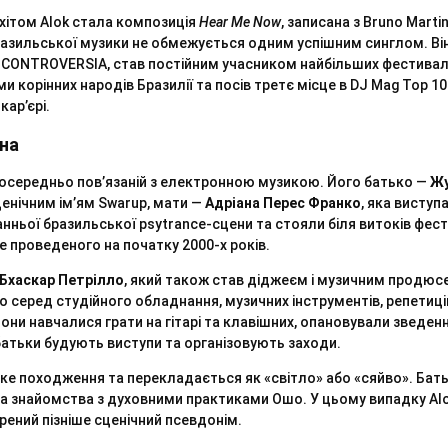
ітом Alok стала композиція
Hear Me Now
, записана з Bruno Martin
разильської музики не обмежується одним успішним синглом. Ві
і CONTROVERSIA, став постійним учасником найбільших фестивалі
 корінних народів Бразилії та посів третє місце в DJ Mag Top 10
кар’єрі.
на
зпосередньо пов’язаній з електронною музикою. Його батько —
Жу
сценічним ім’ям Swarup, мати —
Адріана Перес Франко
, яка виступа
нньої бразильської psytrance-сцени та стояли біля витоків фе
ше проведеного на початку 2000-х років.
Бхаскар Петрілло
, який також став діджеєм і музичним продюс
 серед студійного обладнання, музичних інструментів, репетицій
они навчалися грати на гітарі та клавішних, опановували зведенн
 батьки будують виступи та організовують заходи.
ьке походження та перекладається як «світло» або «сяйво». Бат
 та знайомства з духовними практиками Ошо. У цьому випадку Al
орений пізніше сценічний псевдонім.