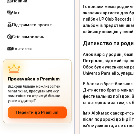
Новини
Головним міжнародним х
Чат
значення артиста для б
лейбли UP Club Records 
Підтримати проєкт
альбом із представниками
найвищу позицію у своїй 
Стіл замовлень
Дитинство та роди
Контакти
Алок виріс у родині, бе
Петрілло
, відомий під 
Обоє були учасниками ра
Universo Paralello, упер
Прокачайся з Premium
В Алока є брат-близнюк
Відкрий більше можливостей
Дитинство братів минало
Minatrix.FM, просувай музику
помітніше та отримуй більше
фестивальних поїздок. В
уваги аудиторії.
спостерігали за тим, як
Перейти до Premium
Ім’я Alok має санскритс
після подорожі до Індії
ім’я музиканта, а не ств