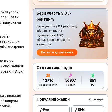
е виступали
Бери участь у DJ-
ance. Брати
рейтингу
 і випускали
Бери участь у DJ-рейтингу,
збирай голоси та
підіймайся в TOP,
артів.
збільшуючи охоплення
 і тривалих
аудиторії.
пів і зведення
Перейти до рейтингу
ас жив у
и свої записи
Статистика радіо
Бразилії Alok
13716
56907
361
Користувачів
Треків
DJ
ка з низьким
Популярні жанри
Усі жанри
ний напрям
 house
.
Pop
EDM