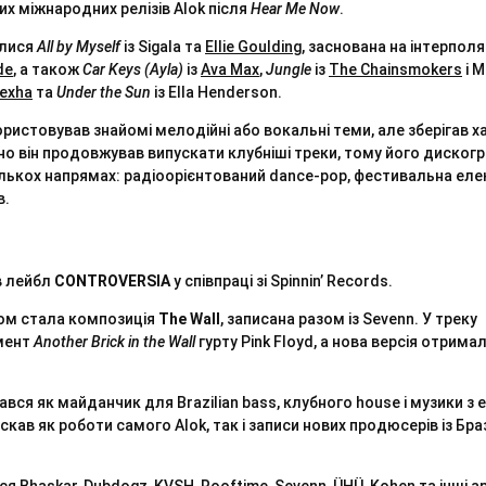
их міжнародних релізів Alok після
Hear Me Now
.
илися
All by Myself
із Sigala та
Ellie Goulding
, заснована на інтерполя
de
, а також
Car Keys (Ayla)
із
Ava Max
,
Jungle
із
The Chainsmokers
і M
exha
та
Under the Sun
із Ella Henderson.
ористовував знайомі мелодійні або вокальні теми, але зберігав 
о він продовжував випускати клубніші треки, тому його дискогр
ількох напрямах: радіоорієнтований dance-pop, фестивальна еле
в.
ив лейбл
CONTROVERSIA
у співпраці зі Spinnin’ Records.
ом стала композиція
The Wall
, записана разом із Sevenn. У треку
мент
Another Brick in the Wall
гурту Pink Floyd, а нова версія отрима
я як майданчик для Brazilian bass, клубного house і музики з 
ав як роботи самого Alok, так і записи нових продюсерів із Браз