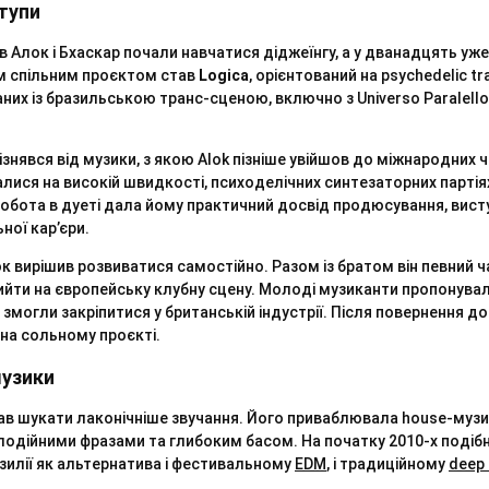
ступи
в Алок і Бхаскар почали навчатися діджеїнгу, а у дванадцять уж
им спільним проєктом став
Logica
, орієнтований на psychedelic tr
аних із бразильською транс-сценою, включно з Universo Paralello,
ізнявся від музики, з якою Alok пізніше увійшов до міжнародних ч
алися на високій швидкості, психоделічних синтезаторних партіях
обота в дуеті дала йому практичний досвід продюсування, висту
ної кар’єри.
ок вирішив розвиватися самостійно. Разом із братом він певний ч
йти на європейську клубну сцену. Молоді музиканти пропонувал
 змогли закріпитися у британській індустрії. Після повернення до 
на сольному проєкті.
музики
чав шукати лаконічніше звучання. Його приваблювала house-музи
одійними фразами та глибоким басом. На початку 2010-х подіб
зилії як альтернатива і фестивальному
EDM
, і традиційному
deep