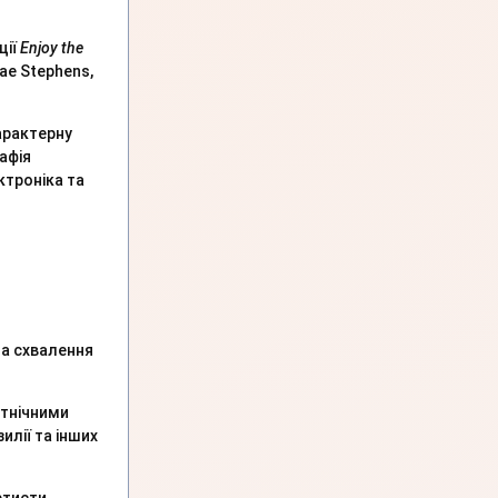
ції
Enjoy the
ae Stephens,
характерну
афія
ктроніка та
ла схвалення
етнічними
илії та інших