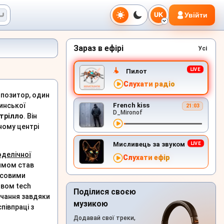
Увійти
UK
Зараз в ефірі
Усі
Пилот
Слухати радіо
мпозитор, один
инської
French kiss
21:03
D_Mironof
етрілло
. Він
ному центрі
Мисливець за звуком
оделічної
Слухати ефір
ямом став
асовими
ивом tech
Поділися своєю
учання завдяки
музикою
півпраці з
Додавай свої треки,