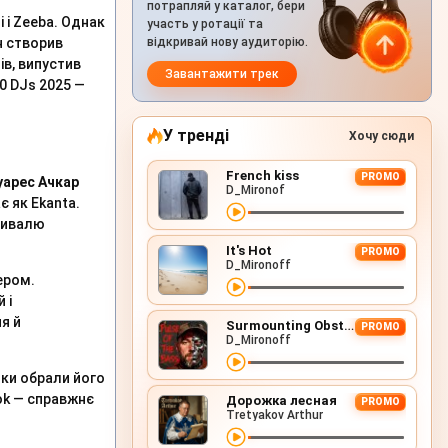
потрапляй у каталог, бери
i і Zeeba. Однак
участь у ротації та
н створив
відкривай нову аудиторію.
в, випустив
Завантажити трек
0 DJs 2025 —
У тренді
Хочу сюди
French kiss
PROMO
арес Ачкар
D_Mironof
є як Ekanta.
стивалю
It's Hot
PROMO
D_Mironoff
ером.
 і
я й
Surmounting Obstacles (D&B Remix)
PROMO
D_Mironoff
ьки обрали його
ok — справжнє
Дорожка лесная
PROMO
Tretyakov Arthur