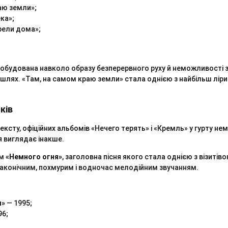
аю земли»;
ка»;
орели дома»;
побудована навколо образу безперервного руху й неможливості 
шлях. «Там, на самом краю земли» стала однією з найбільш ліри
ків
ксту, офіційних альбомів «Нечего терять» і «Кремль» у гурту не
 виглядає інакше.
ом
«Немного огня»
, заголовна пісня якого стала однією з візитів
лаконічним, похмурим і водночас мелодійним звучанням.
и»
— 1995;
96;