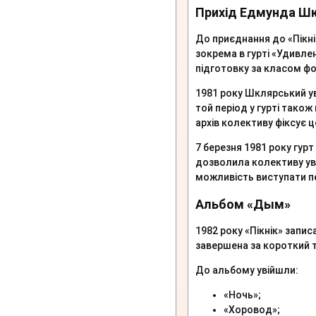
Прихід Едмунда Ш
До приєднання до «Пікн
зокрема в гурті «Удивле
підготовку за класом фо
1981 року Шклярський ув
той період у гурті тако
архів колективу фіксує ц
7 березня 1981 року гурт
дозволила колективу ув
можливість виступати 
Альбом «Дым»
1982 року «Пікнік» запи
завершена за короткий т
До альбому увійшли:
«Ночь»;
«Хоровод»;