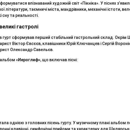
формуватися впізнаваний художній світ «Пікніка». У піснях з’яви
ї літератури, таємничі міста, мандрівники, механічні істоти, веле
і сну та реальності.
великі гастролі
ів гурт сформував перший стабільний гастрольний склад. Окрім 
тарист Віктор Євсєєв, клавішники Юрій Ключанцев і Сергій Ворон
арист Олександр Савельєв.
й альбом
«Иероглиф»
, що включав пісні:
ала однією з головних пісень гурту. У музичному плані альбом 
ронні клавішні, симфонічні прийоми та характерну для Шклярськ