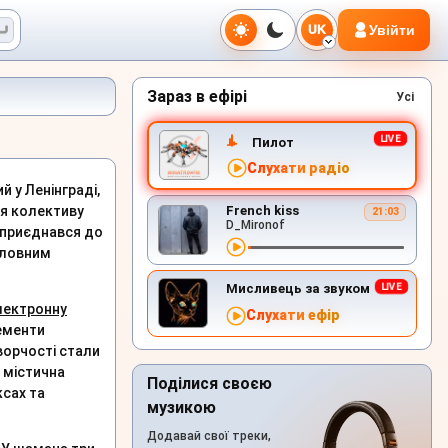
Увійти
UK
Зараз в ефірі
Усі
Пилот
Слухати радіо
й у Ленінграді,
ія колективу
French kiss
21:03
D_Mironof
й приєднався до
головним
Мисливець за звуком
лектронну
Слухати ефір
лементи
ворчості стали
, містична
Поділися своєю
ксах та
музикою
Додавай свої треки,