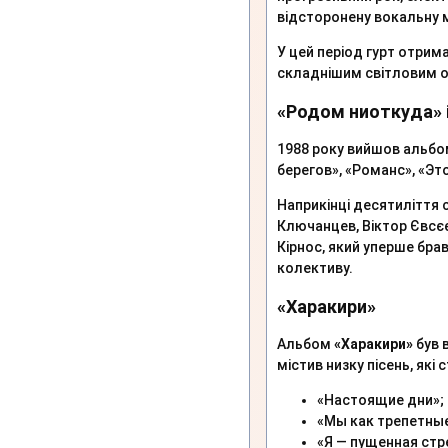
відсторонену вокальну 
У цей період гурт отрим
складнішим світловим 
«Родом ниоткуда» і
1988 року вийшов альб
берегов», «Романс», «Эт
Наприкінці десятиліття с
Ключанцев, Віктор Євсє
Кірнос, який уперше бра
колективу.
«Харакири»
Альбом
«Харакири»
був 
містив низку пісень, як
«Настоящие дни»;
«Мы как трепетны
«Я — пущенная стр