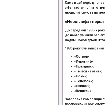
Саме в цей період почав 
з фантастичної та готично
люди, які існують на меж
«Иероглиф» і перші 
До середини 1980-х рок
до нього увійшли бас-гі
Вадим Пономарьов і гіт
1986 року був записани
«Остров»;
«Иероглиф»;
«Праздник»;
«Ты вся из огня»;
«Ночь»;
«Телефон»;
«Пикник»;
«Великан».
Заголовна композиція ст
прогресивний рок, елект