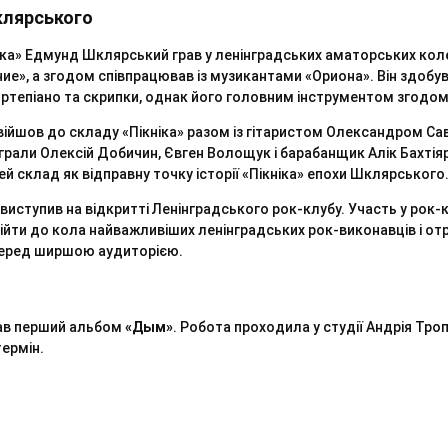
клярського
іка» Едмунд Шклярський грав у ленінградських аматорських кол
ние», а згодом співпрацював із музикантами «Ориона». Він здобу
ртепіано та скрипки, однак його головним інструментом згодом 
ійшов до складу «Пікніка» разом із гітаристом Олександром Са
ж грали Олексій Добичин, Євген Волощук і барабанщик Алік Бахтія
ей склад як відправну точку історії «Пікніка» епохи Шклярського
 виступив на відкритті Ленінградського рок-клубу. Участь у рок-к
ійти до кола найважливіших ленінградських рок-виконавців і о
перед ширшою аудиторією.
сав перший альбом
«Дым»
. Робота проходила у студії Андрія Троп
ермін.