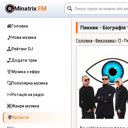
Minatrix
.FM
Головна
Пикник - Біографія 
Нова музика
Головна
›
Виконавці
›
П
› П
Рейтинг DJ
Додати трек
Музика з ефіру
Популярна музика
Ротація на радіо
Жанри музики
Артисти