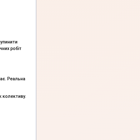
зупинити
чних робіт
має. Реальна
ок колективу.