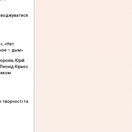
проводжуватися
», «Нет
ьное — дым».
оронін, Юрій
Леонід Кірнос.
нщиком
ю творчості та