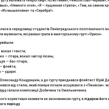
 гурту належать «Иероглиф», «Египтянин», «Фиолетово-чёрный», 
вых», «Немного огня», «Я — пущенная стрела», «Там, на самом к
 «Из мышеловки» та «Серебра!».
чалася в середовищі студентів Ленінградського політехнічного ін
 музиканти, які раніше грали в аматорському гурті «Орион».
увійшли:
вокал і тексти;
о — гітара, вокал і автор пісень;
ук — бас-гітара;
— флейта;
— ударні.
Олександр Кондрашкін, а до гурту приєднався флейтист Юрій Да
знявся від стилю, який пізніше почали асоціювати з «Пікніком»: 
люз
і власні композиції Добичина та Омельниченка.
го коректніше називати не засновником гурту, а
лідером його
ого періоду
.