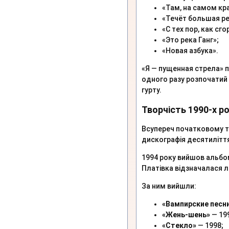
«Там, на самом кр
«Течёт большая ре
«С тех пор, как сг
«Это река Ганг»;
«Новая азбука».
«Я — пущенная стрела» 
одного разу розпочатий 
гурту.
Творчість 1990-х ро
Всупереч початковому те
дискографія десятиліття
1994 року вийшов альб
Платівка відзначалася 
За ним вийшли:
«Вампирские песн
«Жень-шень»
— 19
«Стекло»
— 1998;