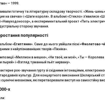
тво»
— 1999.
вивали готичну та літературну складову творчості. «Жень-шень
е на свечах» і «Шаги короля». В альбомі «Стекло» з’явилися «
 і «Навуходоносор», а експериментальний проєкт «Пить электри
дустріальну сторону звучання.
 зростання популярності
в альбом
«Египтянин»
. Саме до нього увійшли пісні
«Фиолетово-ч
одними з найупізнаваніших творів «Пікніка».
позиції «Миллион в мешке», «Ни твоё, ни моё», «Ты — Королева 
 и пырей» і «Взгляд туманный пьёт нирвану».
актерне рок-звучання гурту зі східними інтонаціями, електронн
тародавніх культур. Для концертного виконання Шклярський с
 сценічні механізми, які перетворювали виступ на самостійну вис
000-х
ли: