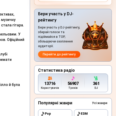
Бери участь у DJ-
ективах,
в музичну
рейтингу
стала гітара.
Бери участь у DJ-рейтингу,
збирай голоси та
вельєвим. У
підіймайся в TOP,
ров. Офіційний
збільшуючи охоплення
.
аудиторії.
лубі
Перейти до рейтингу
тримати
Статистика радіо
13716
56907
361
ілло й була
Користувачів
Треків
DJ
Популярні жанри
Усі жанри
Pop
EDM