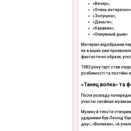
«Вечер»;
«Очень интересно»
«Золушка»;
«Деньги»;
«Караван»;
«Опиумный дым».
Матеріал відображав пер
як в інших уже проявлял
фантастичні образи, уск
1983 року гурт став лау
розбіжності та постійні
«Танец волка» та 
Після розпаду попередн
участю сесійних музикан
Музику й тексти створив 
ударними був Леонід Кір
дну», «Великан», «А учил