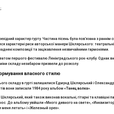
;
ехідний характер гурту. Частина пісень була пов’язана з раннім 
ися характерні риси авторської манери Шклярського: театральні
ладнені композиції та зацікавлення незвичайними гармоніями.
реатом першого фестивалю Ленінградського рок-клубу. Однак вн
 зміни складу незабаром призвели до розколу.
формування власного стилю
ього складу в гурті залишилися Едмунд Шклярський і Олександр
тів вони записали 1984 року альбом
«Танец волка»
.
Шклярський, який також виконав вокальні, гітарні та клавішні пар
нос. До альбому увійшли «Много дивного на свете», «Инквизитор»
и меня летать» і «Железный орех».