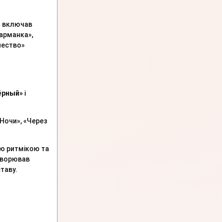
» включав
Шарманка»,
чество»
ёрный»
і
Ночи», «Через
ою ритмікою та
творював
таву.