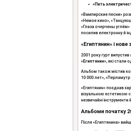
«Пить электричес
«Вампирские песни» роз
«Немое кино», «Танцующи
«Глаза очерчены углём»
посилив електронну й ін
«Египтянин» і нове
2001 року гурт випусти
«Египтянин»
, які стали 
Альбом також містив ком
10 000 лет», «Перламутр
«Египтянин» поєднав хар
візуальною естетикою с
незвичайні інструменти й
Альбоми початку 2
Після «Египтянина» вийш