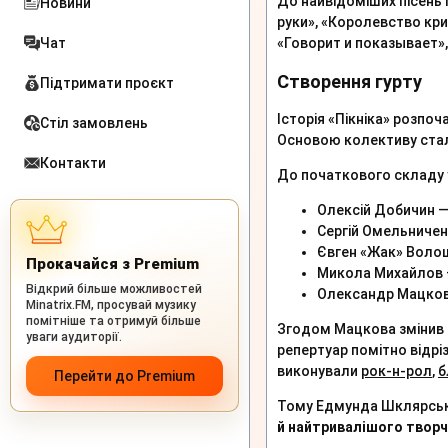
До найвідоміших пісень
Новини
руки», «Королевство кри
Чат
«Говорит и показывает»,
Створення гурту
Підтримати проєкт
Історія «Пікніка» розпо
Стіл замовлень
Основою колективу стали
Контакти
До початкового складу 
Олексій Добичин — 
Сергій Омельниченк
Євген «Жак» Волощ
Прокачайся з Premium
Микола Михайлов 
Відкрий більше можливостей
Олександр Мацков 
Minatrix.FM, просувай музику
помітніше та отримуй більше
Згодом Мацкова змінив 
уваги аудиторії.
репертуар помітно відрі
виконували
рок-н-рол
,
б
Перейти до Premium
Тому Едмунда Шклярсько
й найтривалішого творч