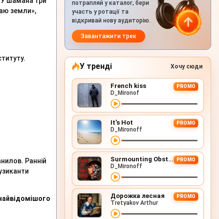
«У шамана три
потрапляй у каталог, бери
раю земли»,
участь у ротації та
відкривай нову аудиторію.
Завантажити трек
ституту.
У тренді
Хочу сюди
French kiss
PROMO
D_Mironof
It's Hot
PROMO
D_Mironoff
Surmounting Obstacles (D&B Remix)
нилов. Ранній
PROMO
D_Mironoff
музиканти
Дорожка лесная
PROMO
 найвідомішого
Tretyakov Arthur