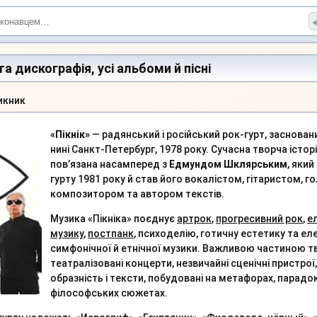
та дискографія, усі альбоми й пісні
икник
«Пікнік»
— радянський і російський рок-гурт, засновани
нині Санкт-Петербург, 1978 року. Сучасна творча істор
пов’язана насамперед з
Едмундом Шклярським
, яки
гурту 1981 року й став його вокалістом, гітаристом, 
композитором та автором текстів.
Музика «Пікніка» поєднує
артрок
,
прогресивний рок
,
е
музику
,
постпанк
, психоделію, готичну естетику та е
симфонічної й етнічної музики. Важливою частиною т
театралізовані концерти, незвичайні сценічні пристрої
образність і тексти, побудовані на метафорах, парадо
філософських сюжетах.