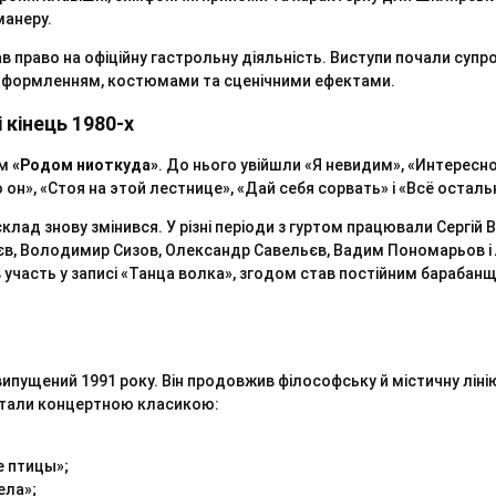
манеру.
ав право на офіційну гастрольну діяльність. Виступи почали су
оформленням, костюмами та сценічними ефектами.
 кінець 1980-х
ом
«Родом ниоткуда»
. До нього увійшли «Я невидим», «Интересно
о он», «Стоя на этой лестнице», «Дай себя сорвать» і «Всё остал
клад знову змінився. У різні періоди з гуртом працювали Сергій В
єв, Володимир Сизов, Олександр Савельєв, Вадим Пономарьов і 
в участь у записі «Танца волка», згодом став постійним бараба
випущений 1991 року. Він продовжив філософську й містичну ліні
і стали концертною класикою:
е птицы»;
ела»;