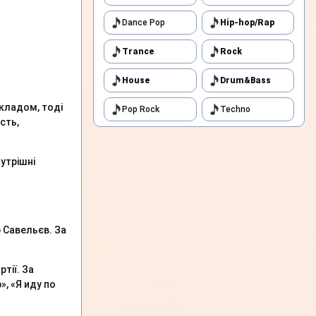
Dance Pop
Hip-hop/Rap
Trance
Rock
House
Drum&Bass
складом, тоді
Pop Rock
Techno
сть,
утрішні
 Савельєв. За
тії. За
, «Я иду по