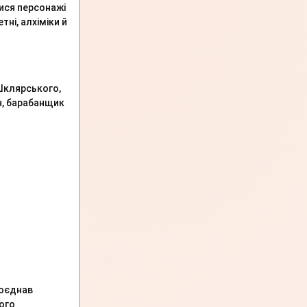
лися персонажі
тні, алхіміки й
Шклярського,
ін, барабанщик
поєднав
ого