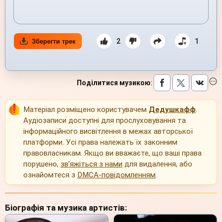
2
1
Зберегти трек
Поділитися музикою
:
Матеріал розміщено користувачем
Дедушкафф
.
Аудіозаписи доступні для прослуховування та
інформаційного висвітлення в межах авторської
платформи. Усі права належать їх законним
правовласникам. Якщо ви вважаєте, що ваші права
порушено,
зв’яжіться з нами
для видалення, або
ознайомтеся з
DMCA-повідомленням
.
Біографія та музика артистів: