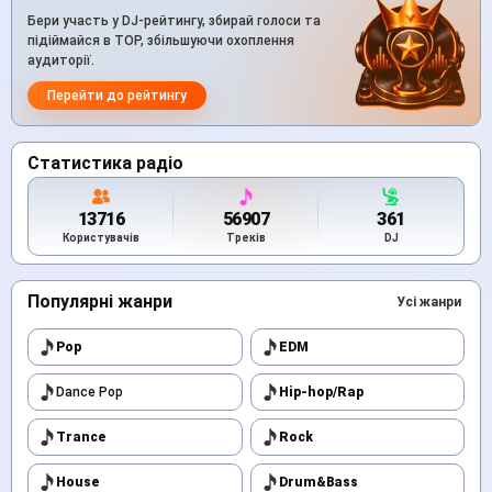
Бери участь у DJ-рейтингу, збирай голоси та
підіймайся в TOP, збільшуючи охоплення
аудиторії.
Перейти до рейтингу
Статистика радіо
13716
56907
361
Користувачів
Треків
DJ
Популярні жанри
Усі жанри
Pop
EDM
Dance Pop
Hip-hop/Rap
Trance
Rock
House
Drum&Bass