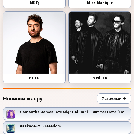
MD Dj
Miss Monique
HI-LO
Meduza
Новинки жанру
Усі релізи →
Samantha JamesLate Night Alumni
- Summer Haze (Late Night Alumni Mix)
KaskadeEzi
- Freedom