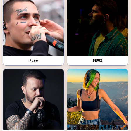
Face
FEWZ