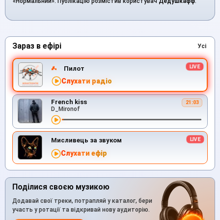
«Нормальний». Публікацію розмістив користувач
Дедушкафф
.
Зараз в ефірі
Усі
Пилот
Слухати радіо
French kiss
21:03
D_Mironof
Мисливець за звуком
Слухати ефір
Поділися своєю музикою
Додавай свої треки, потрапляй у каталог, бери
участь у ротації та відкривай нову аудиторію.