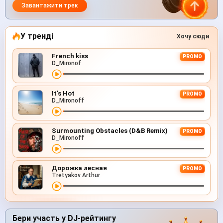
Завантажити трек
У тренді
Хочу сюди
French kiss
PROMO
D_Mironof
It's Hot
PROMO
D_Mironoff
Surmounting Obstacles (D&B Remix)
PROMO
D_Mironoff
Дорожка лесная
PROMO
Tretyakov Arthur
Бери участь у DJ-рейтингу