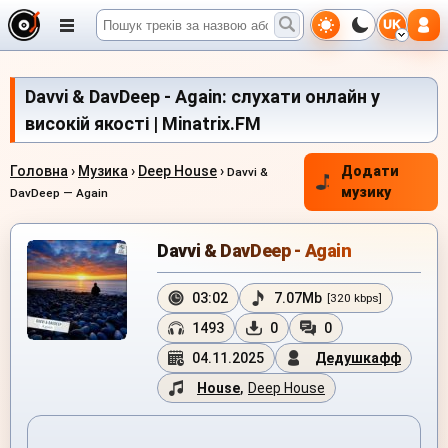
UK
Davvi & DavDeep - Again: слухати онлайн у
високій якості | Minatrix.FM
Головна
›
Музика
›
Deep House
›
Додати
Davvi &
музику
DavDeep — Again
Davvi & DavDeep - Again
03:02
7.07Mb
[320 kbps]
1493
0
0
04.11.2025
Дедушкафф
House
,
Deep House