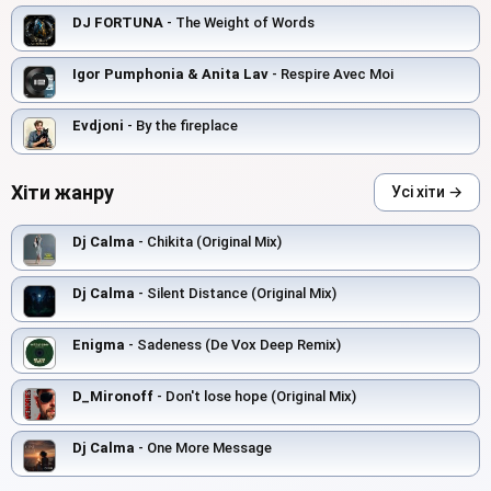
DJ FORTUNA
- The Weight of Words
Igor Pumphonia & Anita Lav
- Respire Avec Moi
Evdjoni
- By the fireplace
Хіти жанру
Усі хіти →
Dj Calma
- Chikita (Original Mix)
Dj Calma
- Silent Distance (Original Mix)
Enigma
- Sadeness (De Vox Deep Remix)
D_Mironoff
- Don't lose hope (Original Mix)
Dj Calma
- One More Message