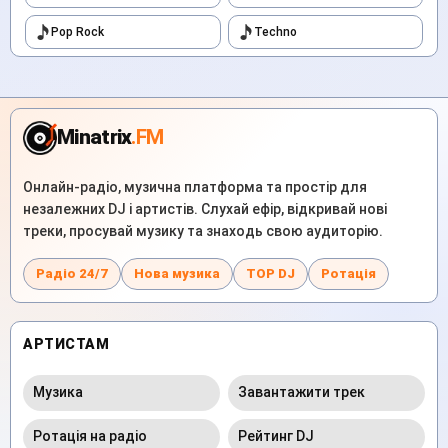
Pop Rock
Techno
Minatrix
.FM
Онлайн-радіо, музична платформа та простір для
незалежних DJ і артистів. Слухай ефір, відкривай нові
треки, просувай музику та знаходь свою аудиторію.
Радіо 24/7
Нова музика
TOP DJ
Ротація
АРТИСТАМ
Музика
Завантажити трек
Ротація на радіо
Рейтинг DJ