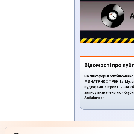
Відомості про публ
На платформі опубліковано 
МИНАТРИКС ТРЕК 1
». Муз
аудіофайл: бітрейт: 2304 кб
запису визначено як «Клубни
Asikdancer
.