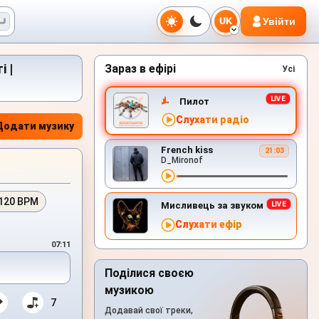
Увійти
UK
 |
Зараз в ефірі
Усі
Пилот
Слухати радіо
Додати музику
French kiss
21:03
D_Mironof
120 BPM
Мисливець за звуком
Слухати ефір
07:11
Поділися своєю
музикою
7
Додавай свої треки,