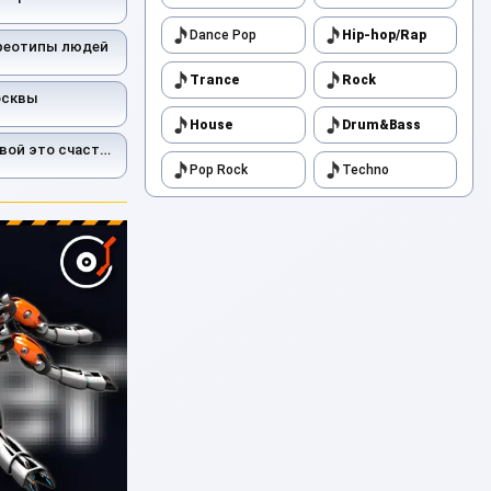
Dance Pop
Hip-hop/Rap
ереотипы людей
Trance
Rock
осквы
House
Drum&Bass
вой это счастье
Pop Rock
Techno