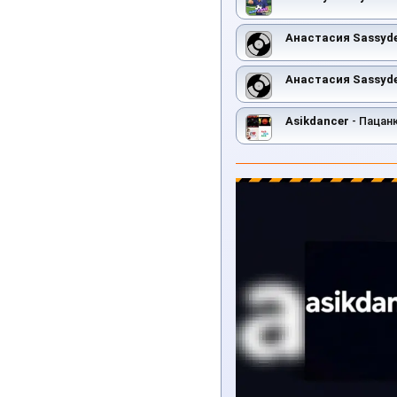
Анастасия Sassyd
Анастасия Sassyde
Asikdancer
- Пацанка