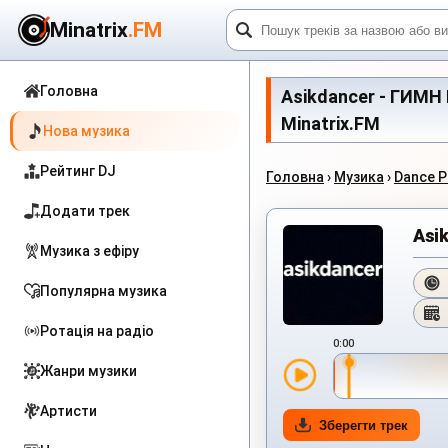
Minatrix
.FM
Головна
Asikdancer - ГИМН 
Minatrix.FM
Нова музика
Рейтинг DJ
Головна
›
Музика
›
Dance 
Додати трек
Asi
Музика з ефіру
Популярна музика
Ротація на радіо
0:00
Жанри музики
Артисти
Зберегти трек