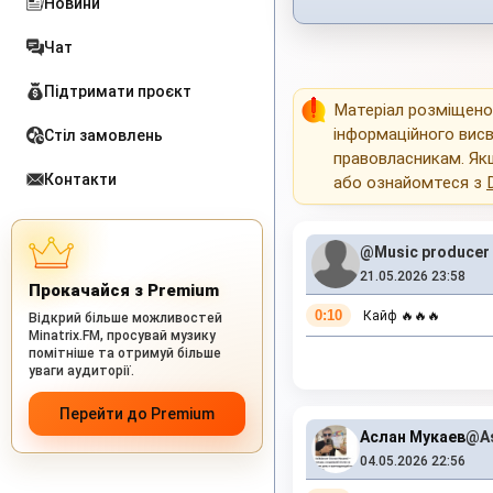
Новини
Чат
Підтримати проєкт
Матеріал розміщен
інформаційного висв
Стіл замовлень
правовласникам. Як
Контакти
або ознайомтеся з
@Music producer
21.05.2026 23:58
Прокачайся з Premium
0:10
Кайф 🔥🔥🔥
Відкрий більше можливостей
Minatrix.FM, просувай музику
помітніше та отримуй більше
уваги аудиторії.
Перейти до Premium
Аслан Мукаев
@As
04.05.2026 22:56