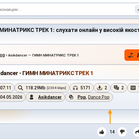
МИНАТРИКС ТРЕК 1: слухати онлайн у високій якості
Pop
›
Asikdancer — ГИМН МИНАТРИКС ТРЕК 1
kdancer - ГИМН МИНАТРИКС ТРЕК 1
07:11
118.29Mb
5171
2
2
[2304 kbps]
04.05.2026
Asikdancer
Pop
,
Dance Pop
14