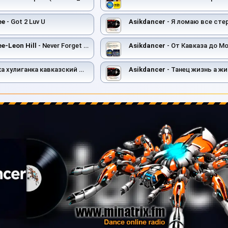
ee
- Got 2 Luv U
Asikdancer
- Я ломаю все ст
e-Leon Hill
- Never Forget You
Asikdancer
- От Кавказа до М
 хулиганка кавказский микс
Asikdancer
- Танец жизнь а жи