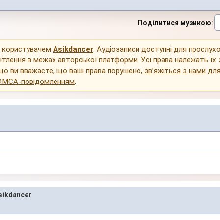
Поділитися музикою
:
о користувачем
Asikdancer
. Аудіозаписи доступні для прослух
ітлення в межах авторської платформи. Усі права належать їх
що ви вважаєте, що ваші права порушено,
зв’яжіться з нами
для
DMCA-повідомленням
.
ikdancer