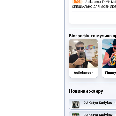
5:06
Asikdancer ГИМН М
СПЕЦИАЛЬНО ДЛЯ МОЕЙ ЛЮ
Біографія та музика а
Asikdancer
Новинки жанру
DJ Katya Kadykov
- 
DJ Katya Kadykov
- 