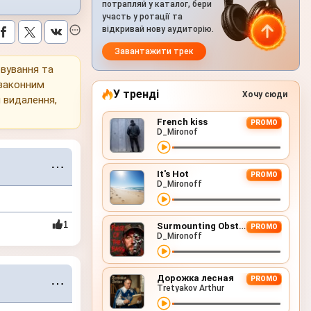
потрапляй у каталог, бери
участь у ротації та
відкривай нову аудиторію.
Завантажити трек
овування та
 законним
У тренді
Хочу сюди
 видалення,
French kiss
PROMO
D_Mironof
⋯
It's Hot
PROMO
D_Mironoff
1
Surmounting Obstacles (D&B Remix)
PROMO
D_Mironoff
Дорожка лесная
PROMO
⋯
Tretyakov Arthur