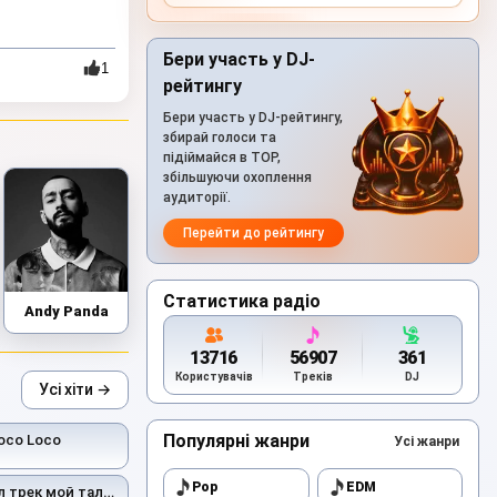
Бери участь у DJ-
1
рейтингу
Бери участь у DJ-рейтингу,
збирай голоси та
підіймайся в TOP,
збільшуючи охоплення
аудиторії.
Перейти до рейтингу
Статистика радіо
Andy Panda
13716
56907
361
Користувачів
Треків
DJ
Усі хіти →
Популярні жанри
oco Loco
Усі жанри
Pop
EDM
рек мой талисман