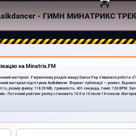
ікацію на Minatrix.FM
новий матеріал. У музичному розділі жанру Dance Pop з’явилася робота «
Г
ичний матеріал підготував
Asikdancer
. Формат публікації — ремікс. Відомо
іт/с, розмір файлу: 118.29 МБ, тривалість: 431 секунда, темп: 120 BPM. За
й». Поточний рейтинг релізу становить 10.0 із 10 після 14 голосів. Матер