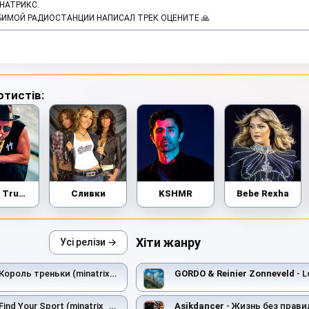
ИНАТРИКС.
БИМОЙ РАДИОСТАНЦИИ НАПИСАЛ ТРЕК ОЦЕНИТЕ 🙏
ртистів:
Timmy Trumpet
Сливки
KSHMR
Bebe Rexha
Хіти жанру
Усі релізи →
Король треньки (minatrix_edition)
GORDO & Reinier Zonneveld
- L
Find Your Sport (minatrix_edition)
Asikdancer
- Жизнь без правил т