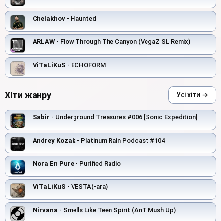
Chelakhov
- Haunted
ARLAW
- Flow Through The Canyon (VegaZ SL Remix)
ViTaLiKuS
- ECHOFORM
Хіти жанру
Усі хіти →
Sabir
- Underground Treasures #006 [Sonic Expedition]
Andrey Kozak
- Platinum Rain Podcast #104
Nora En Pure
- Purified Radio
ViTaLiKuS
- VESTA(-ara)
Nirvana
- Smells Like Teen Spirit (AnT Mush Up)