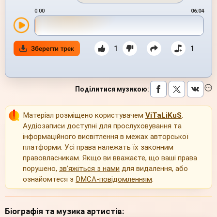
0:00
06:04
1
1
Зберегти трек
Поділитися музикою
:
Матеріал розміщено користувачем
ViTaLiKuS
.
Аудіозаписи доступні для прослуховування та
інформаційного висвітлення в межах авторської
платформи. Усі права належать їх законним
правовласникам. Якщо ви вважаєте, що ваші права
порушено,
зв’яжіться з нами
для видалення, або
ознайомтеся з
DMCA-повідомленням
.
Біографія та музика артистів: