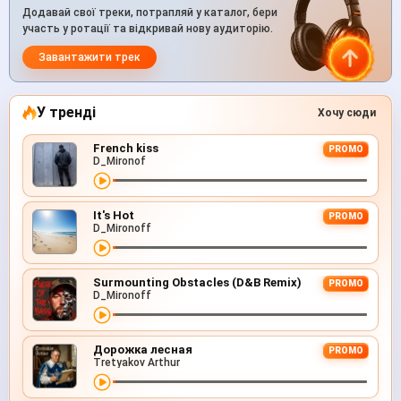
Додавай свої треки, потрапляй у каталог, бери
участь у ротації та відкривай нову аудиторію.
Завантажити трек
У тренді
Хочу сюди
French kiss
PROMO
D_Mironof
It's Hot
PROMO
D_Mironoff
Surmounting Obstacles (D&B Remix)
PROMO
D_Mironoff
Дорожка лесная
PROMO
Tretyakov Arthur