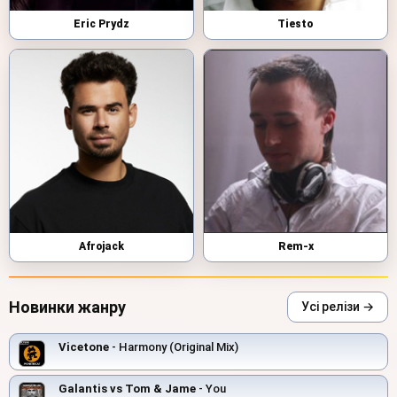
Eric Prydz
Tiesto
Afrojack
Rem-x
Новинки жанру
Усі релізи →
Vicetone
- Harmony (Original Mix)
Galantis vs Tom & Jame
- You