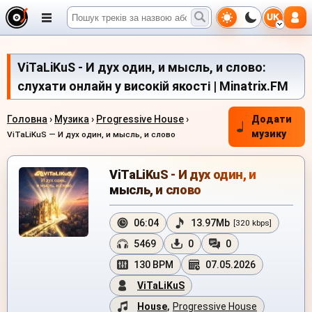
UK
ViTaLiKuS - И дух один, и мысль, и слово:
слухати онлайн у високій якості | Minatrix.FM
Головна
›
Музика
›
Progressive House
›
Додати
музику
ViTaLiKuS — И дух один, и мысль, и слово
ViTaLiKuS - И дух один, и
мысль, и слово
06:04
13.97Mb
[320 kbps]
5469
0
0
130 BPM
07.05.2026
ViTaLiKuS
House
,
Progressive House