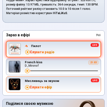
«будь-який». Характеристики аудіофайлу: бітрейт: 320 кбіт/с,
розмір файлу: 13.97 МБ, тривалість: 364 секунди, темп: 130 BPM.
Поточний рейтинг релізу становить 10.0 із 10 після 1 голос.
Матеріал розмістив користувач
ViTaLiKuS
.
Зараз в ефірі
Усі
Пилот
Слухати радіо
French kiss
21:03
D_Mironof
Мисливець за звуком
Слухати ефір
Поділися своєю музикою