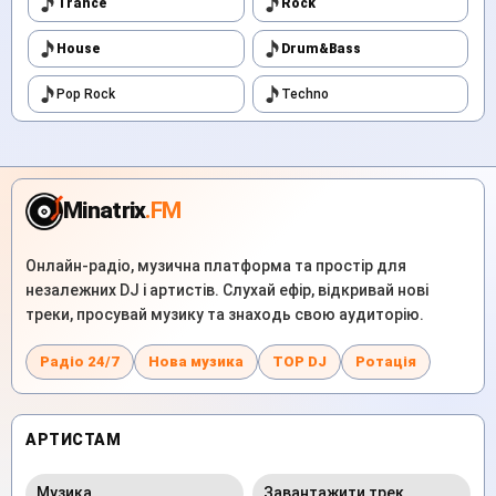
Trance
Rock
House
Drum&Bass
Pop Rock
Techno
Minatrix
.FM
Онлайн-радіо, музична платформа та простір для
незалежних DJ і артистів. Слухай ефір, відкривай нові
треки, просувай музику та знаходь свою аудиторію.
Радіо 24/7
Нова музика
TOP DJ
Ротація
АРТИСТАМ
Музика
Завантажити трек