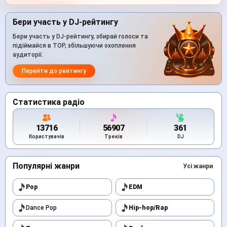
Бери участь у DJ-рейтингу
Бери участь у DJ-рейтингу, збирай голоси та
підіймайся в TOP, збільшуючи охоплення
аудиторії.
Перейти до рейтингу
Статистика радіо
13716
56907
361
Користувачів
Треків
DJ
Популярні жанри
Усі жанри
Pop
EDM
Dance Pop
Hip-hop/Rap