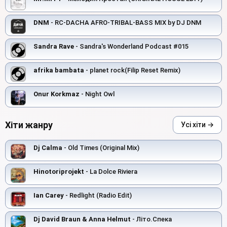
DNM
- RC-DACHA AFRO-TRIBAL-BASS MIX by DJ DNM
Sandra Rave
- Sandra's Wonderland Podcast #015
afrika bambata
- planet rock(Filip Reset Remix)
Onur Korkmaz
- Night Owl
Хіти жанру
Усі хіти →
Dj Calma
- Old Times (Original Mix)
Hinotoriprojekt
- La Dolce Riviera
Ian Carey
- Redlight (Radio Edit)
Dj David Braun & Anna Helmut
- Літо.Спека