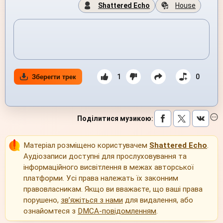
Shattered Echo
House
1
0
Зберегти трек
Поділитися музикою
:
Матеріал розміщено користувачем
Shattered Echo
.
Аудіозаписи доступні для прослуховування та
інформаційного висвітлення в межах авторської
платформи. Усі права належать їх законним
правовласникам. Якщо ви вважаєте, що ваші права
порушено,
зв’яжіться з нами
для видалення, або
ознайомтеся з
DMCA-повідомленням
.