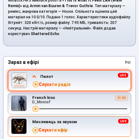
Minatrix.FM з’явилася робота «
This Is What It Feels Like (W&W
Remix)
» від
Armin van Buuren & Trevor Guthrie
. Тип матеріалу —
ремікс, жанрова категорія — House. Спільнота оцінила цей
матеріал на 10.0/10. Подано 1 голос. Характеристики аудіофайлу:
бітрейт: 320 кбіт/с, розмір файлу: 7.95 МБ, тривалість: 207
секунд. Настрій матеріалу — «Нейтральний». Файл додав
користувач
Shattered Echo
.
Зараз в ефірі
Усі
Пилот
Слухати радіо
French kiss
21:03
D_Mironof
Мисливець за звуком
Слухати ефір