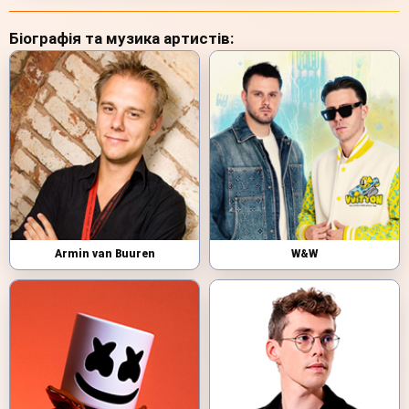
Біографія та музика артистів:
Armin van Buuren
W&W