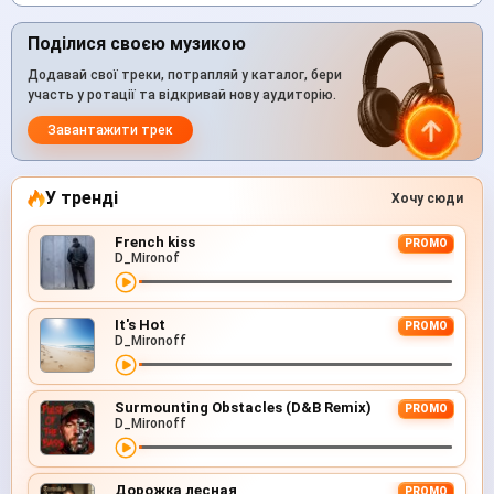
Поділися своєю музикою
Додавай свої треки, потрапляй у каталог, бери
участь у ротації та відкривай нову аудиторію.
Завантажити трек
У тренді
Хочу сюди
French kiss
PROMO
D_Mironof
It's Hot
PROMO
D_Mironoff
Surmounting Obstacles (D&B Remix)
PROMO
D_Mironoff
Дорожка лесная
PROMO