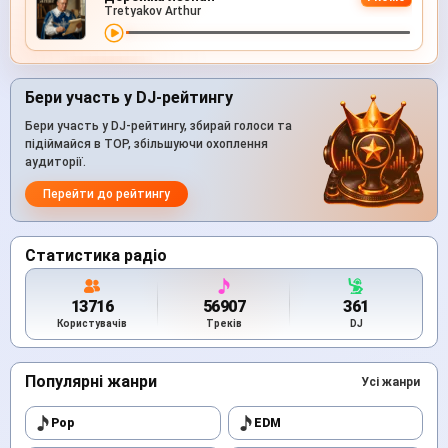
Tretyakov Arthur
Бери участь у DJ-рейтингу
Бери участь у DJ-рейтингу, збирай голоси та
підіймайся в TOP, збільшуючи охоплення
аудиторії.
Перейти до рейтингу
Статистика радіо
13716
56907
361
Користувачів
Треків
DJ
Популярні жанри
Усі жанри
Pop
EDM