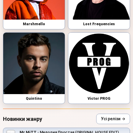
Marshmello
Lost Frequencies
Quintino
Victor PROG
Новинки жанру
Усі релізи →
Mr.MiTT
- Мелодия Простая (ORIGINAL HOUSE EDIT)