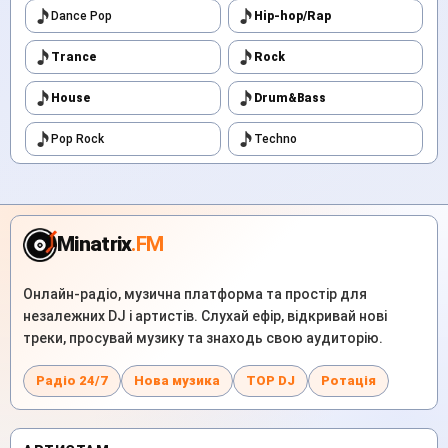
Dance Pop
Hip-hop/Rap
Trance
Rock
House
Drum&Bass
Pop Rock
Techno
Minatrix
.FM
Онлайн-радіо, музична платформа та простір для
незалежних DJ і артистів. Слухай ефір, відкривай нові
треки, просувай музику та знаходь свою аудиторію.
Радіо 24/7
Нова музика
TOP DJ
Ротація