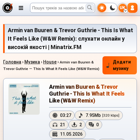
UK
Armin van Buuren & Trevor Guthrie - This Is What
It Feels Like (W&W Remix): слухати онлайн у
високій якості | Minatrix.FM
Головна
›
Музика
›
House
›
Додати
Armin van Buuren &
музику
Trevor Guthrie — This Is What It Feels Like (W&W Remix)
Armin van Buuren & Trevor
Guthrie - This Is What It Feels
Like (W&W Remix)
03:27
7.95Mb
[320 kbps]
21
2
0
11.05.2026