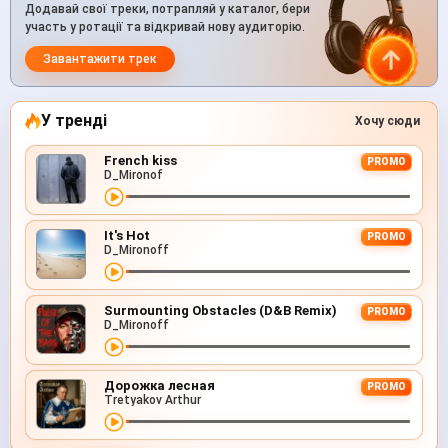
Додавай свої треки, потрапляй у каталог, бери
участь у ротації та відкривай нову аудиторію.
Завантажити трек
У тренді
Хочу сюди
French kiss
PROMO
D_Mironof
It's Hot
PROMO
D_Mironoff
Surmounting Obstacles (D&B Remix)
PROMO
D_Mironoff
Дорожка лесная
PROMO
Tretyakov Arthur