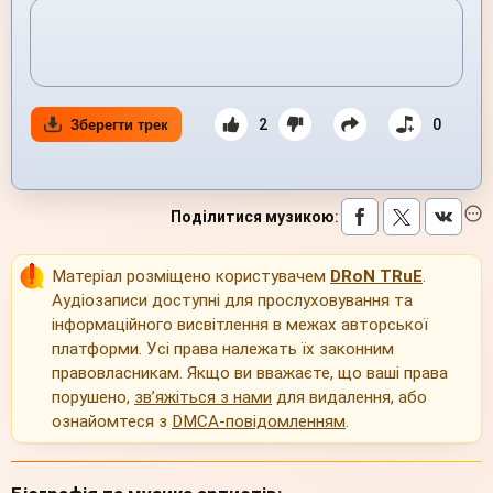
2
0
Зберегти трек
Поділитися музикою
:
Матеріал розміщено користувачем
DRoN TRuE
.
Аудіозаписи доступні для прослуховування та
інформаційного висвітлення в межах авторської
платформи. Усі права належать їх законним
правовласникам. Якщо ви вважаєте, що ваші права
порушено,
зв’яжіться з нами
для видалення, або
ознайомтеся з
DMCA-повідомленням
.