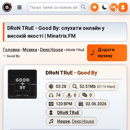
UK
DRoN TRuE - Good By: слухати онлайн у
високій якості | Minatrix.FM
Головна
›
Музика
›
Deep House
›
Додати
DRoN TRuE
музику
— Good By
DRoN TRuE - Good By
03:28
52.51Mb
[2116 kbps]
74
0
0
120 BPM
02.06.2026
DRoN TRuE
House
,
Deep House