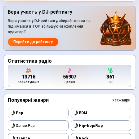
Бери участь у DJ-рейтингу
Бери участь у DJ-рейтингу, збирай голоси та
підіймайся в TOP, збільшуючи охоплення
аудиторії.
Перейти до рейтингу
Статистика радіо
13716
56907
361
Користувачів
Треків
DJ
Популярні жанри
Усі жанри
Pop
EDM
Dance Pop
Hip-hop/Rap
Trance
Rock