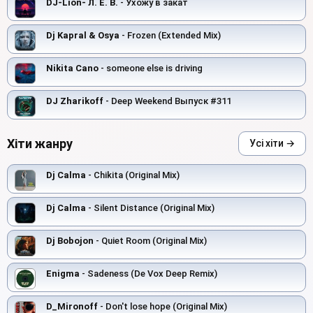
DJ-Lion- Л. Е. В.
- Ухожу в закат
Dj Kapral & Osya
- Frozen (Extended Mix)
Nikita Cano
- someone else is driving
DJ Zharikoff
- Deep Weekend Выпуск #311
Хіти жанру
Усі хіти →
Dj Calma
- Chikita (Original Mix)
Dj Calma
- Silent Distance (Original Mix)
Dj Bobojon
- Quiet Room (Original Mix)
Enigma
- Sadeness (De Vox Deep Remix)
D_Mironoff
- Don't lose hope (Original Mix)