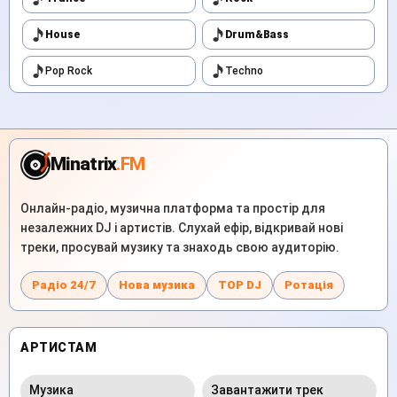
House
Drum&Bass
Pop Rock
Techno
Minatrix
.FM
Онлайн-радіо, музична платформа та простір для
незалежних DJ і артистів. Слухай ефір, відкривай нові
треки, просувай музику та знаходь свою аудиторію.
Радіо 24/7
Нова музика
TOP DJ
Ротація
АРТИСТАМ
Музика
Завантажити трек