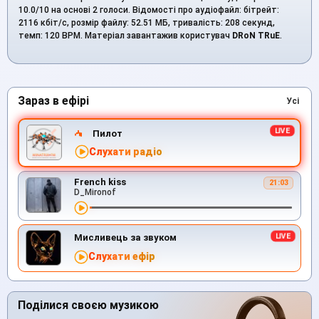
10.0/10 на основі 2 голоси. Відомості про аудіофайл: бітрейт:
2116 кбіт/с, розмір файлу: 52.51 МБ, тривалість: 208 секунд,
темп: 120 BPM. Матеріал завантажив користувач
DRoN TRuE
.
Зараз в ефірі
Усі
Пилот
Слухати радіо
French kiss
21:03
D_Mironof
Мисливець за звуком
Слухати ефір
Поділися своєю музикою