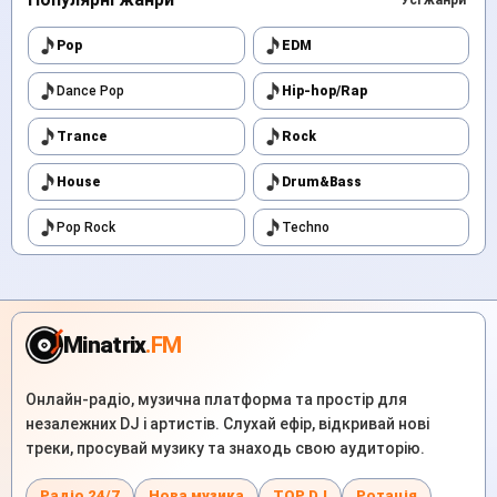
Усі жанри
Pop
EDM
Dance Pop
Hip-hop/Rap
Trance
Rock
House
Drum&Bass
Pop Rock
Techno
Minatrix
.FM
Онлайн-радіо, музична платформа та простір для
незалежних DJ і артистів. Слухай ефір, відкривай нові
треки, просувай музику та знаходь свою аудиторію.
Радіо 24/7
Нова музика
TOP DJ
Ротація