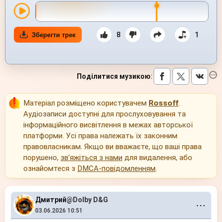
8
1
Зберегти трек
Поділитися музикою
:
Матеріал розміщено користувачем
Rossoff
.
Аудіозаписи доступні для прослуховування та
інформаційного висвітлення в межах авторської
платформи. Усі права належать їх законним
правовласникам. Якщо ви вважаєте, що ваші права
порушено,
зв’яжіться з нами
для видалення, або
ознайомтеся з
DMCA-повідомленням
.
Дмитрий
@Dolby D&G
⋯
03.06.2026 10:51