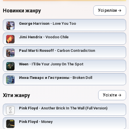
Новинки жанру
Усі релізи →
George Harrison
- Love You Too
Jimi Hendrix
- Voodoo Chile
Paul Marti Rossoff
- Carbon Contradiction
Ween
- I'll Be Your Jonny On The Spot
Инна Пиварс и Гистрионы
- Broken Doll
Хіти жанру
Усі хіти →
Pink Floyd
- Another Brick In The Wall (Full Version)
Pink Floyd
- Money