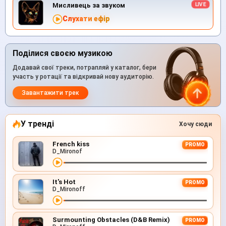
Мисливець за звуком
Слухати ефір
Поділися своєю музикою
Додавай свої треки, потрапляй у каталог, бери
участь у ротації та відкривай нову аудиторію.
Завантажити трек
У тренді
Хочу сюди
French kiss
PROMO
D_Mironof
It's Hot
PROMO
D_Mironoff
Surmounting Obstacles (D&B Remix)
PROMO