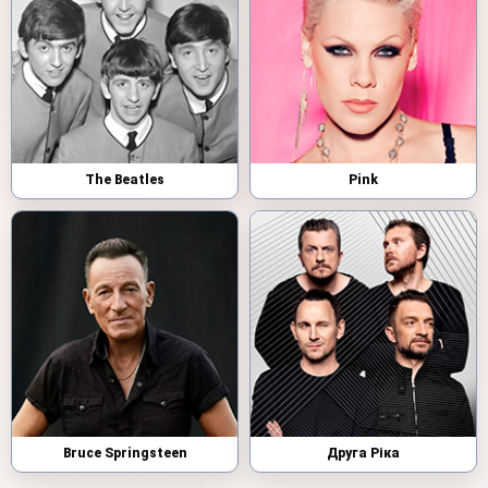
The Beatles
Pink
Bruce Springsteen
Друга Ріка