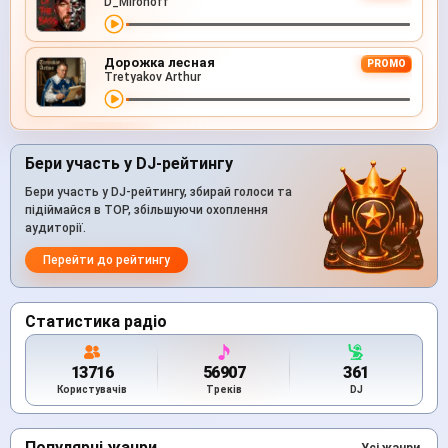
D_Mironoff
Дорожка лесная
PROMO
Tretyakov Arthur
Бери участь у DJ-рейтингу
Бери участь у DJ-рейтингу, збирай голоси та
підіймайся в TOP, збільшуючи охоплення
аудиторії.
Перейти до рейтингу
Статистика радіо
13716
56907
361
Користувачів
Треків
DJ
Популярні жанри