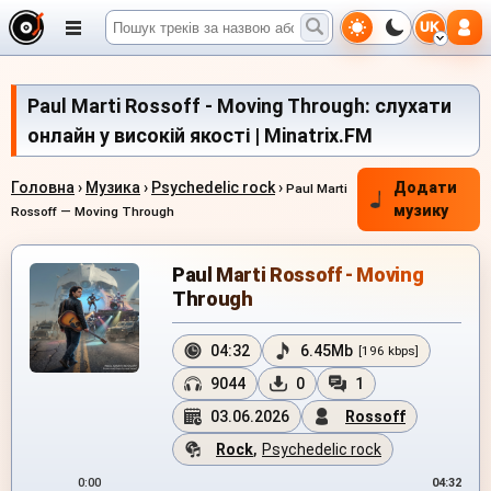
UK
Paul Marti Rossoff - Moving Through: слухати
онлайн у високій якості | Minatrix.FM
Головна
›
Музика
›
Psychedelic rock
›
Додати
Paul Marti
музику
Rossoff — Moving Through
Paul Marti Rossoff - Moving
Through
04:32
6.45Mb
[196 kbps]
9044
0
1
03.06.2026
Rossoff
Rock
,
Psychedelic rock
0:00
04:32