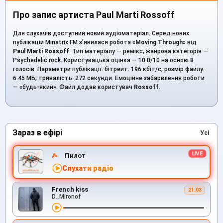
Про запис артиста Paul Marti Rossoff
Для слухачів доступний новий аудіоматеріал. Серед нових
публікацій Minatrix.FM з’явилася робота «
Moving Through
» від
Paul Marti Rossoff
. Тип матеріалу — ремікс, жанрова категорія —
Psychedelic rock. Користувацька оцінка — 10.0/10 на основі 8
голосів. Параметри публікації: бітрейт: 196 кбіт/с, розмір файлу:
6.45 МБ, тривалість: 272 секунди. Емоційне забарвлення роботи
— «будь-який». Файл додав користувач
Rossoff
.
Зараз в ефірі
Усі
Пилот
Слухати радіо
French kiss
21:03
D_Mironof