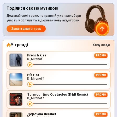
Поділися своєю музикою
Додавай свої треки, потрапляй у каталог, бери
участь у ротації та відкривай нову аудиторію.
Завантажити трек
У тренді
Хочу сюди
French kiss
PROMO
D_Mironof
It's Hot
PROMO
D_Mironoff
Surmounting Obstacles (D&B Remix)
PROMO
D_Mironoff
Дорожка лесная
PROMO