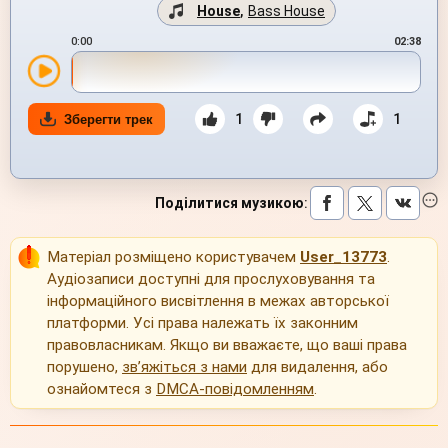
House
,
Bass House
0:00
02:38
1
1
Зберегти трек
Поділитися музикою
:
Матеріал розміщено користувачем
User_13773
.
Аудіозаписи доступні для прослуховування та
інформаційного висвітлення в межах авторської
платформи. Усі права належать їх законним
правовласникам. Якщо ви вважаєте, що ваші права
порушено,
зв’яжіться з нами
для видалення, або
ознайомтеся з
DMCA-повідомленням
.