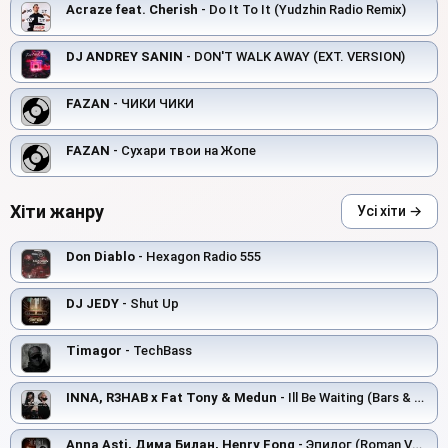
Acraze feat. Cherish
- Do It To It (Yudzhin Radio Remix)
DJ ANDREY SANIN
- DON'T WALK AWAY (EXT. VERSION)
FAZAN
- ЧИКИ ЧИКИ
FAZAN
- Сухари твои на Жопе
Хіти жанру
Усі хіти →
Don Diablo
- Hexagon Radio 555
DJ JEDY
- Shut Up
Timagor
- TechBass
INNA, R3HAB x Fat Tony & Medun
- Ill Be Waiting (Bars & Mixon Spencer & Kuriev Edit)
Anna Asti, Дима Билан, Henry Fong
- Эпилог (Roman Vertigo & DJ Bars(Kz) Radio)