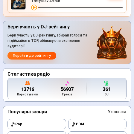
Tretyakov Arthur
Бери участь у DJ-рейтингу
Бери участь у DJ-рейтингу, збирай голоси та
підіймайся в TOP, збільшуючи охоплення
аудиторії.
Перейти до рейтингу
Статистика радіо
13716
56907
361
Користувачів
Треків
DJ
Популярні жанри
Усі жанри
Pop
EDM