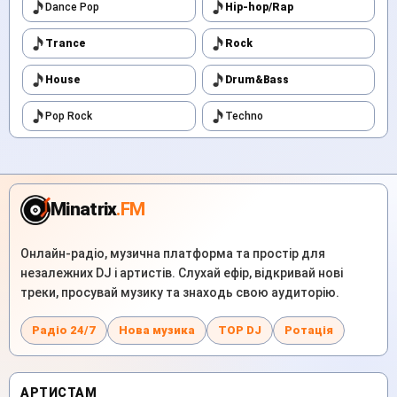
Dance Pop
Hip-hop/Rap
Trance
Rock
House
Drum&Bass
Pop Rock
Techno
Minatrix
.FM
Онлайн-радіо, музична платформа та простір для
незалежних DJ і артистів. Слухай ефір, відкривай нові
треки, просувай музику та знаходь свою аудиторію.
Радіо 24/7
Нова музика
TOP DJ
Ротація
АРТИСТАМ