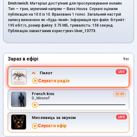
Dmitrievich
. Матеріал доступний для прослуховування онлайн.
Тип — трек, музичний напрям — Bass House. Слухачі оцінили
публікацію на 10.0 із 10. Враховано 1 голос. Загальний настрій
запису визначено як «будь-який». Інформація про файл: бітрейт:
195 кбіт/с, розмір файлу: 3.75 МБ, тривалість: 158 секунд.
Публікацію завантажив користувач
User_13773
.
Зараз в ефірі
Усі
Пилот
Слухати радіо
French kiss
21:03
D_Mironof
Мисливець за звуком
Слухати ефір