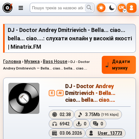
UK
DJ - Doctor Andrey Dmitrievich - Bella... ciao...
bella... ciao....: слухати онлайн у високій якості
| Minatrix.FM
Головна
›
Музика
›
Bass House
›
Додати
DJ - Doctor
музику
Andrey Dmitrievich — Bella... ciao... bella... ciao....
DJ - Doctor Andrey
Dmitrievich - Bella...
E
AI
ciao... bella... ciao....
02:38
3.75Mb
[195 kbps]
6942
0
0
03.06.2026
User_13773