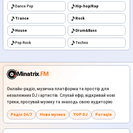
Dance Pop
Hip-hop/Rap
Trance
Rock
House
Drum&Bass
Pop Rock
Techno
Minatrix
.FM
Онлайн-радіо, музична платформа та простір для
незалежних DJ і артистів. Слухай ефір, відкривай нові
треки, просувай музику та знаходь свою аудиторію.
Радіо 24/7
Нова музика
TOP DJ
Ротація