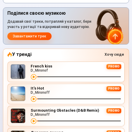
Поділися своєю музикою
Додавай свої треки, потрапляй у каталог, бери
участь у ротації та відкривай нову аудиторію.
Завантажити трек
У тренді
Хочу сюди
French kiss
PROMO
D_Mironof
It's Hot
PROMO
D_Mironoff
Surmounting Obstacles (D&B Remix)
PROMO
D_Mironoff