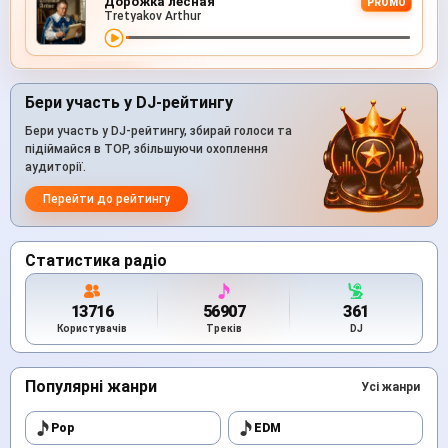
Дорожка лесная
PROMO
Tretyakov Arthur
Бери участь у DJ-рейтингу
Бери участь у DJ-рейтингу, збирай голоси та
підіймайся в TOP, збільшуючи охоплення
аудиторії.
Перейти до рейтингу
Статистика радіо
13716
56907
361
Користувачів
Треків
DJ
Популярні жанри
Усі жанри
Pop
EDM