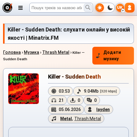
UK
Killer - Sudden Death: слухати онлайн у високій
якості | Minatrix.FM
Головна
›
Музика
›
Thrash Metal
›
Додати
Killer —
музику
Sudden Death
Killer - Sudden Death
03:53
9.04Mb
[320 kbps]
21
0
0
05.06.2026
layden
Metal
,
Thrash Metal