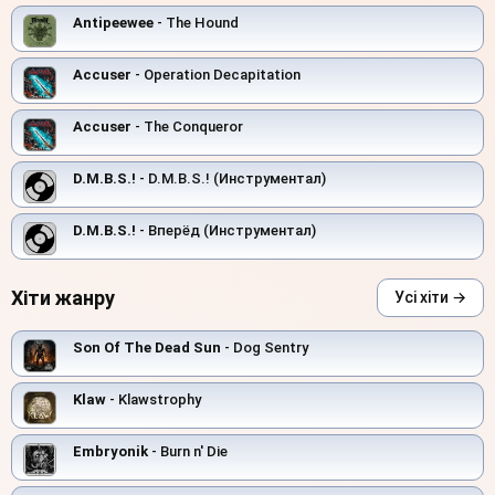
Antipeewee
- The Hound
Accuser
- Operation Decapitation
Accuser
- The Conqueror
D.M.B.S.!
- D.M.B.S.! (Инструментал)
D.M.B.S.!
- Вперёд (Инструментал)
Хіти жанру
Усі хіти →
Son Of The Dead Sun
- Dog Sentry
Klaw
- Klawstrophy
Embryonik
- Burn n' Die