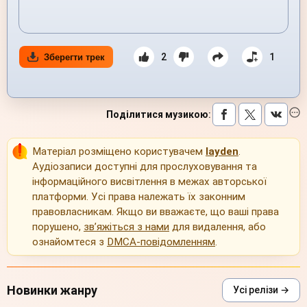
2
1
Зберегти трек
Поділитися музикою
:
Матеріал розміщено користувачем
layden
.
Аудіозаписи доступні для прослуховування та
інформаційного висвітлення в межах авторської
платформи. Усі права належать їх законним
правовласникам. Якщо ви вважаєте, що ваші права
порушено,
зв’яжіться з нами
для видалення, або
ознайомтеся з
DMCA-повідомленням
.
Новинки жанру
Усі релізи →