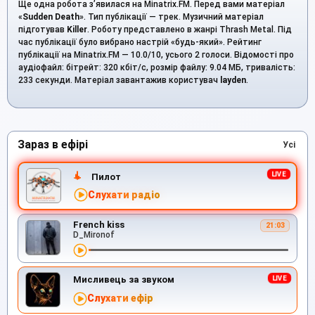
Ще одна робота з’явилася на Minatrix.FM. Перед вами матеріал
«
Sudden Death
». Тип публікації — трек. Музичний матеріал
підготував
Killer
. Роботу представлено в жанрі Thrash Metal. Під
час публікації було вибрано настрій «будь-який». Рейтинг
публікації на Minatrix.FM — 10.0/10, усього 2 голоси. Відомості про
аудіофайл: бітрейт: 320 кбіт/с, розмір файлу: 9.04 МБ, тривалість:
233 секунди. Матеріал завантажив користувач
layden
.
Зараз в ефірі
Усі
Пилот
Слухати радіо
French kiss
21:03
D_Mironof
Мисливець за звуком
Слухати ефір