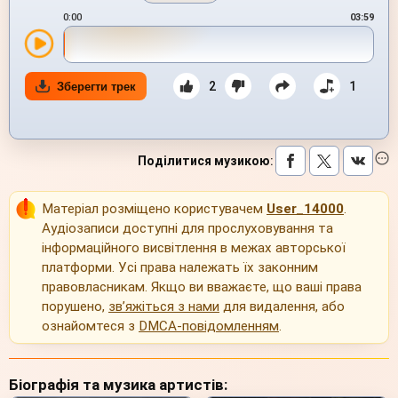
0:00
03:59
2
1
Зберегти трек
Поділитися музикою
:
Матеріал розміщено користувачем
User_14000
.
Аудіозаписи доступні для прослуховування та
інформаційного висвітлення в межах авторської
платформи. Усі права належать їх законним
правовласникам. Якщо ви вважаєте, що ваші права
порушено,
зв’яжіться з нами
для видалення, або
ознайомтеся з
DMCA-повідомленням
.
Біографія та музика артистів: