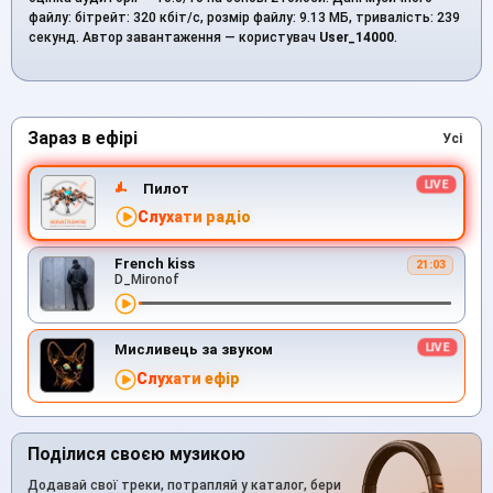
файлу: бітрейт: 320 кбіт/с, розмір файлу: 9.13 МБ, тривалість: 239
секунд. Автор завантаження — користувач
User_14000
.
Зараз в ефірі
Усі
Пилот
Слухати радіо
French kiss
21:03
D_Mironof
Мисливець за звуком
Слухати ефір
Поділися своєю музикою
Додавай свої треки, потрапляй у каталог, бери