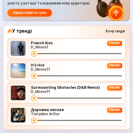
участь у ротації та відкривай нову аудиторію.
Завантажити трек
У тренді
Хочу сюди
French kiss
PROMO
D_Mironof
It's Hot
PROMO
D_Mironoff
Surmounting Obstacles (D&B Remix)
PROMO
D_Mironoff
Дорожка лесная
PROMO
Tretyakov Arthur