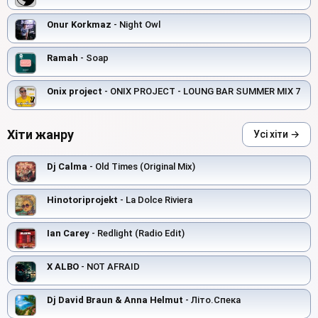
Onur Korkmaz
- Night Owl
Ramah
- Soap
Onix project
- ONIX PROJECT - LOUNG BAR SUMMER MIX 7
Хіти жанру
Усі хіти →
Dj Calma
- Old Times (Original Mix)
Hinotoriprojekt
- La Dolce Riviera
Ian Carey
- Redlight (Radio Edit)
X ALBO
- NOT AFRAID
Dj David Braun & Anna Helmut
- Літо.Спека