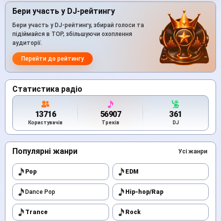
Бери участь у DJ-рейтингу
Бери участь у DJ-рейтингу, збирай голоси та
підіймайся в TOP, збільшуючи охоплення
аудиторії.
Перейти до рейтингу
Статистика радіо
13716
56907
361
Користувачів
Треків
DJ
Популярні жанри
Усі жанри
Pop
EDM
Dance Pop
Hip-hop/Rap
Trance
Rock