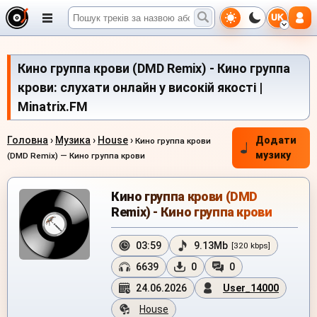
UK
Кино группа крови (DMD Remix) - Кино группа
крови: слухати онлайн у високій якості |
Minatrix.FM
Головна
›
Музика
›
House
›
Додати
Кино группа крови
музику
(DMD Remix) — Кино группа крови
Кино группа крови (DMD
Remix) - Кино группа крови
03:59
9.13Mb
[320 kbps]
6639
0
0
24.06.2026
User_14000
House