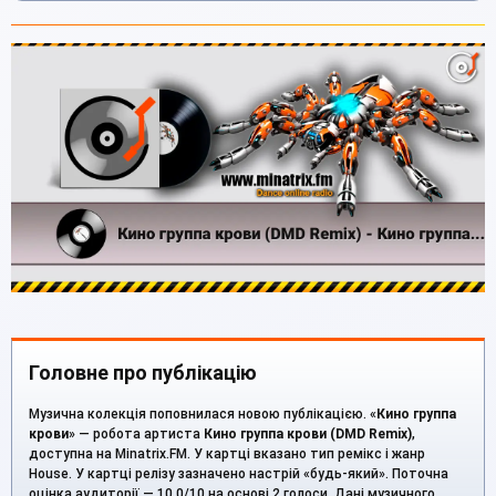
Головне про публікацію
Музична колекція поповнилася новою публікацією. «
Кино группа
крови
» — робота артиста
Кино группа крови (DMD Remix)
,
доступна на Minatrix.FM. У картці вказано тип ремікс і жанр
House. У картці релізу зазначено настрій «будь-який». Поточна
оцінка аудиторії — 10.0/10 на основі 2 голоси. Дані музичного