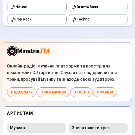
House
Drum&Bass
Pop Rock
Techno
Minatrix
.FM
Онлайн-радіо, музична платформа та простір для
незалежних DJ і артистів. Слухай ефір, відкривай нові
треки, просувай музику та знаходь свою аудиторію.
Радіо 24/7
Нова музика
TOP DJ
Ротація
АРТИСТАМ
Музика
Завантажити трек