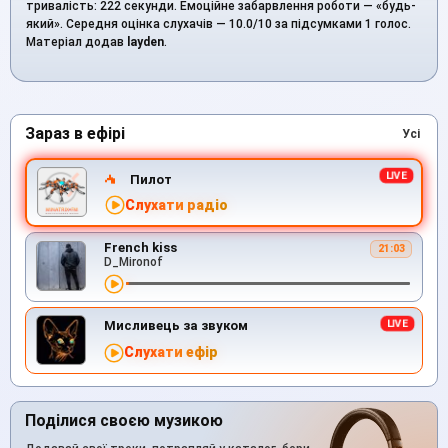
тривалість: 222 секунди. Емоційне забарвлення роботи — «будь-
який». Середня оцінка слухачів — 10.0/10 за підсумками 1 голос.
Матеріал додав
layden
.
Зараз в ефірі
Усі
Пилот
Слухати радіо
French kiss
21:03
D_Mironof
Мисливець за звуком
Слухати ефір
Поділися своєю музикою