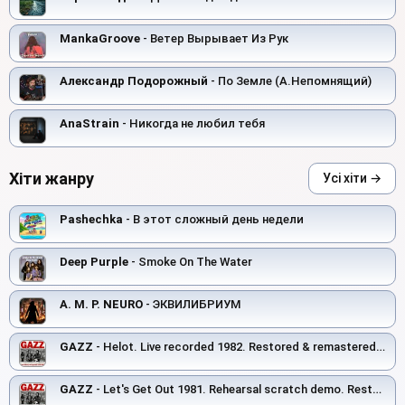
MankaGroove
- Ветер Вырывает Из Рук
Александр Подорожный
- По Земле (А.Непомнящий)
AnaStrain
- Никогда не любил тебя
Хіти жанру
Усі хіти →
Pashechka
- В этот сложный день недели
Deep Purple
- Smoke On The Water
A. M. P. NEURO
- ЭКВИЛИБРИУМ
GAZZ
- Helot. Live recorded 1982. Restored & remastered 2026
GAZZ
- Let's Get Out 1981. Rehearsal scratch demo. Restored and remastered 2026.