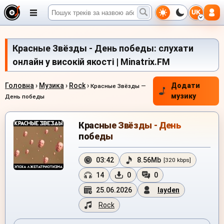
UK
Красные Звёзды - День победы: слухати
онлайн у високій якості | Minatrix.FM
Головна
›
Музика
›
Rock
›
Додати
Красные Звёзды —
музику
День победы
Красные Звёзды - День
победы
03:42
8.56Mb
[320 kbps]
14
0
0
25.06.2026
layden
Rock