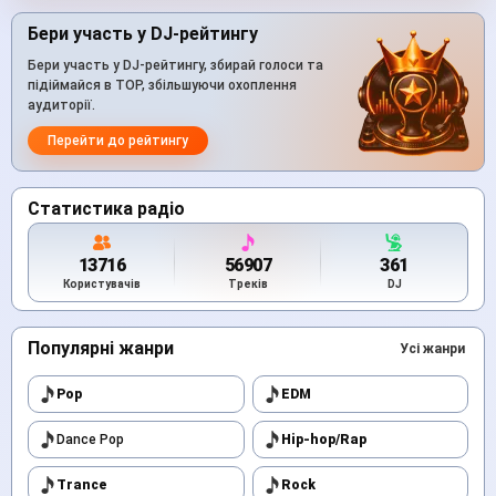
Бери участь у DJ-рейтингу
Бери участь у DJ-рейтингу, збирай голоси та
підіймайся в TOP, збільшуючи охоплення
аудиторії.
Перейти до рейтингу
Статистика радіо
13716
56907
361
Користувачів
Треків
DJ
Популярні жанри
Усі жанри
Pop
EDM
Dance Pop
Hip-hop/Rap
Trance
Rock