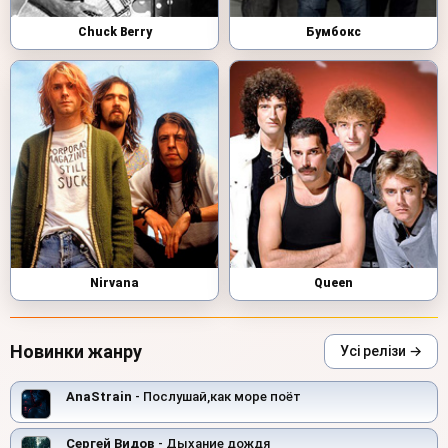
Chuck Berry
Бумбокс
Nirvana
Queen
Новинки жанру
Усі релізи →
AnaStrain
- Послушай,как море поёт
Сергей Видов
- Дыхание дождя