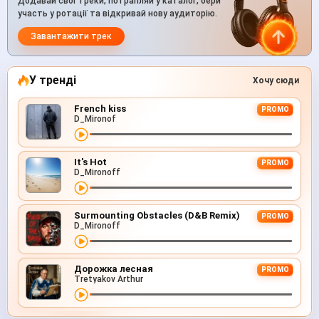
Додавай свої треки, потрапляй у каталог, бери
участь у ротації та відкривай нову аудиторію.
Завантажити трек
У тренді
Хочу сюди
French kiss
PROMO
D_Mironof
It's Hot
PROMO
D_Mironoff
Surmounting Obstacles (D&B Remix)
PROMO
D_Mironoff
Дорожка лесная
PROMO
Tretyakov Arthur