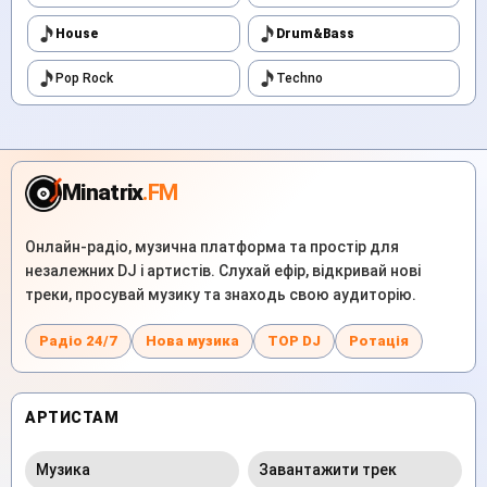
House
Drum&Bass
Pop Rock
Techno
Minatrix
.FM
Онлайн-радіо, музична платформа та простір для
незалежних DJ і артистів. Слухай ефір, відкривай нові
треки, просувай музику та знаходь свою аудиторію.
Радіо 24/7
Нова музика
TOP DJ
Ротація
АРТИСТАМ
Музика
Завантажити трек