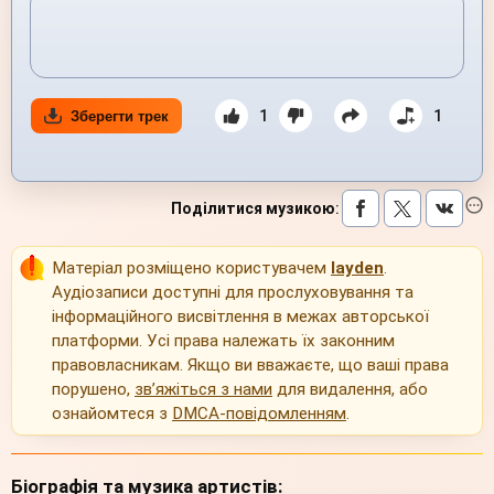
1
1
Зберегти трек
Поділитися музикою
:
Матеріал розміщено користувачем
layden
.
Аудіозаписи доступні для прослуховування та
інформаційного висвітлення в межах авторської
платформи. Усі права належать їх законним
правовласникам. Якщо ви вважаєте, що ваші права
порушено,
зв’яжіться з нами
для видалення, або
ознайомтеся з
DMCA-повідомленням
.
Біографія та музика артистів: