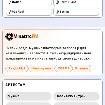
House
Drum&Bass
Pop Rock
Techno
Minatrix
.FM
Онлайн-радіо, музична платформа та простір для
незалежних DJ і артистів. Слухай ефір, відкривай нові
треки, просувай музику та знаходь свою аудиторію.
Радіо 24/7
Нова музика
TOP DJ
Ротація
АРТИСТАМ
Музика
Завантажити трек