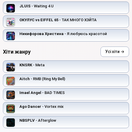
JLUIS
- Waiting 4 U
ОКУЛУС vs EIFFEL 65
- ТАК МНОГО ХЭЙТА
Никифорова Христина
- Я любуюсь красотой
Хіти жанру
Усі хіти →
KNSRK
- Meta
Aitch
- RMB (Ring My Bell)
Imael Angel
- BAD TIMES
Ago Dancer
- Vortex mix
NBSPLV
- Afterglow