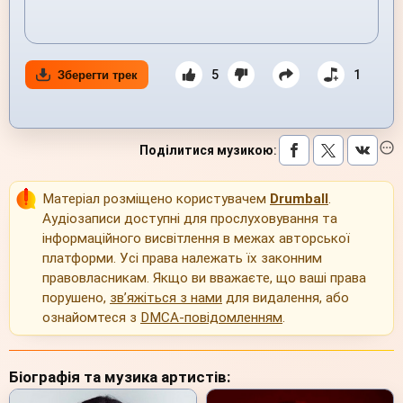
5
1
Зберегти трек
Поділитися музикою
:
Матеріал розміщено користувачем
Drumball
.
Аудіозаписи доступні для прослуховування та
інформаційного висвітлення в межах авторської
платформи. Усі права належать їх законним
правовласникам. Якщо ви вважаєте, що ваші права
порушено,
зв’яжіться з нами
для видалення, або
ознайомтеся з
DMCA-повідомленням
.
Біографія та музика артистів: