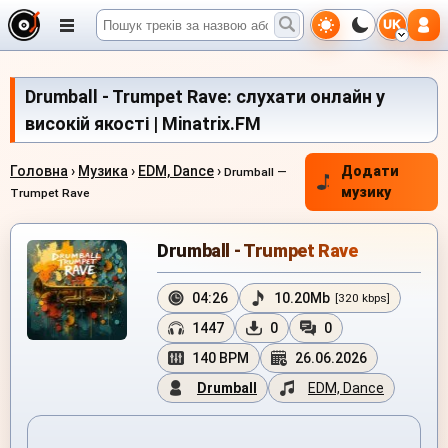
UK
Drumball - Trumpet Rave: слухати онлайн у
високій якості | Minatrix.FM
Головна
›
Музика
›
EDM, Dance
›
Додати
Drumball —
музику
Trumpet Rave
Drumball - Trumpet Rave
04:26
10.20Mb
[320 kbps]
1447
0
0
140 BPM
26.06.2026
Drumball
EDM, Dance