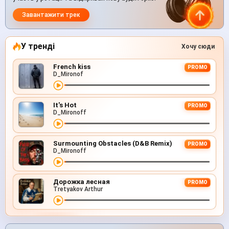
Завантажити трек
У тренді
Хочу сюди
French kiss
PROMO
D_Mironof
It's Hot
PROMO
D_Mironoff
Surmounting Obstacles (D&B Remix)
PROMO
D_Mironoff
Дорожка лесная
PROMO
Tretyakov Arthur