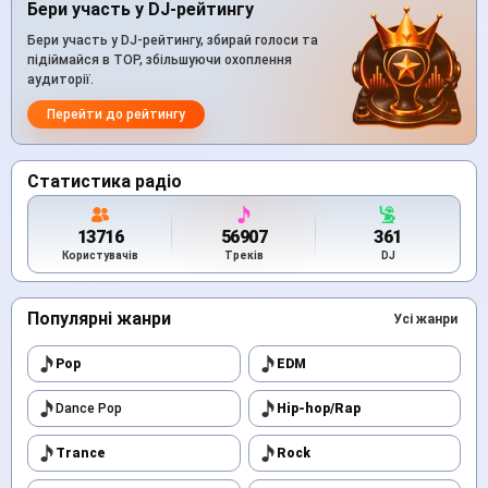
Бери участь у DJ-рейтингу
Бери участь у DJ-рейтингу, збирай голоси та
підіймайся в TOP, збільшуючи охоплення
аудиторії.
Перейти до рейтингу
Статистика радіо
13716
56907
361
Користувачів
Треків
DJ
Популярні жанри
Усі жанри
Pop
EDM
Dance Pop
Hip-hop/Rap
Trance
Rock