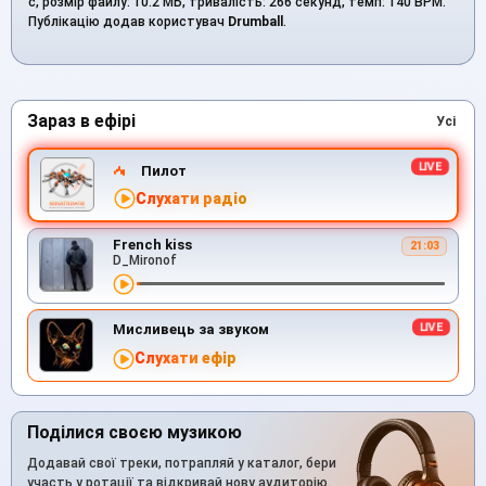
с, розмір файлу: 10.2 МБ, тривалість: 266 секунд, темп: 140 BPM.
Публікацію додав користувач
Drumball
.
Зараз в ефірі
Усі
Пилот
Слухати радіо
French kiss
21:03
D_Mironof
Мисливець за звуком
Слухати ефір
Поділися своєю музикою
Додавай свої треки, потрапляй у каталог, бери
участь у ротації та відкривай нову аудиторію.