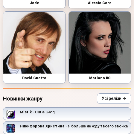
Jade
Alessia Cara
David Guetta
Mariana BO
Новинки жанру
Усі релізи →
Mistik
- Cutie G4ng
Никифорова Христина
- Я больше не жду твоего звонка