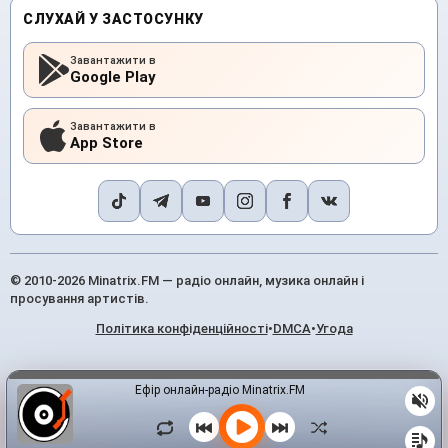
СЛУХАЙ У ЗАСТОСУНКУ
Завантажити в
Google Play
Завантажити в
App Store
© 2010-2026 Minatrix.FM — радіо онлайн, музика онлайн і
просування артистів.
Політика конфіденційності
•
DMCA
•
Угода
Ефір онлайн-радіо Minatrix.FM