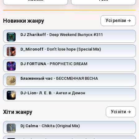
Новинки жанру
Усі релізи →
DJ Zharikoff
- Deep Weekend Выпуск #311
D_Mironoff
- Don't lose hope (Special Mix)
DJ FORTUNA
- PROPHETIC DREAM
Блаженный час
- БЕССМЕННАЯ ВЕСНА
DJ-Lion- Л. Е. В.
- Ангел и Демон
Хіти жанру
Усі хіти →
Dj Calma
- Chikita (Original Mix)