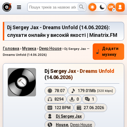
UK
Dj Sergey Jax - Dreams Unfold (14.06.2026):
слухати онлайн у високій якості | Minatrix.FM
Головна
›
Музика
›
Deep House
›
Додати
Dj Sergey Jax —
музику
Dreams Unfold (14.06.2026)
Dj Sergey Jax - Dreams Unfold
(14.06.2026)
78:07
179.01Mb
[320 kbps]
8294
0
1
122 BPM
27.06.2026
Dj Sergey Jax
House
,
Deep House