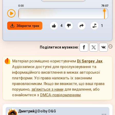
0:00
78:07
4
1
Зберегти трек
Поділитися музикою
:
Матеріал розміщено користувачем
Dj Sergey Jax
.
Аудіозаписи доступні для прослуховування та
інформаційного висвітлення в межах авторської
платформи. Усі права належать їх законним
правовласникам. Якщо ви вважаєте, що ваші права
порушено,
зв’яжіться з нами
для видалення, або
ознайомтеся з
DMCA-повідомленням
.
Дмитрий
@Dolby D&G
⋯