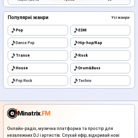
Популярні жанри
Усі жанри
Pop
EDM
Dance Pop
Hip-hop/Rap
Trance
Rock
House
Drum&Bass
Pop Rock
Techno
Minatrix
.FM
Онлайн-радіо, музична платформа та простір для
незалежних DJ і артистів. Слухай ефір, відкривай нові