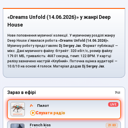
«Dreams Unfold (14.06.2026)» у жанрі Deep
House
Нове поповнення музичної колекції. У музичному розділі жанру
Deep House з’явилася робота «
Dreams Unfold (14.06.2026)
».
Музичну роботу представляє
Dj Sergey Jax
. Формат публікації —
мікс. Дані музичного файлу: бітрейт: 320 кбіт/с, розмір файлу:
179.01 МБ, тривалість: 4687 секунд, темп: 122 BPM. У картці
релізу зазначено настрій «Клубний». Поточна оцінка аудиторії —
10.0/10 на основі 4 голоси. Матеріал додав
Dj Sergey Jax
.
Зараз в ефірі
Усі
Пилот
Слухати радіо
French kiss
21:03