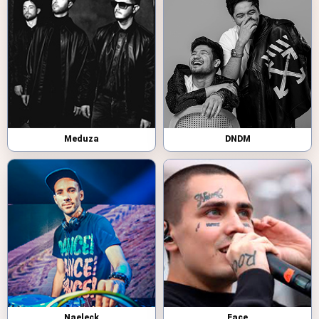
Meduza
DNDM
Naeleck
Face