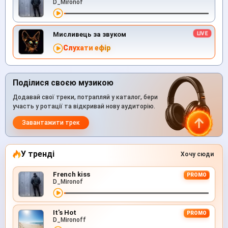
D_Mironof
Мисливець за звуком
Слухати ефір
Поділися своєю музикою
Додавай свої треки, потрапляй у каталог, бери
участь у ротації та відкривай нову аудиторію.
Завантажити трек
У тренді
Хочу сюди
French kiss
PROMO
D_Mironof
It's Hot
PROMO
D_Mironoff