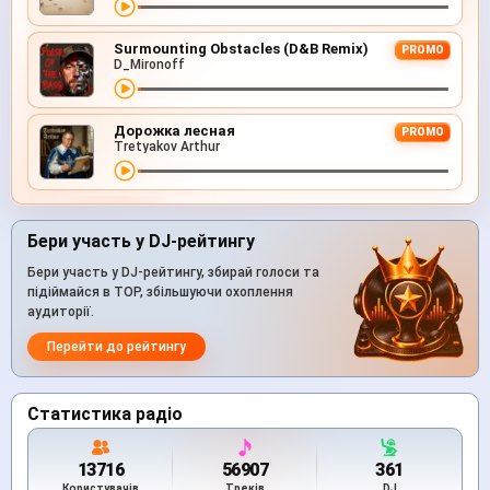
Surmounting Obstacles (D&B Remix)
PROMO
D_Mironoff
Дорожка лесная
PROMO
Tretyakov Arthur
Бери участь у DJ-рейтингу
Бери участь у DJ-рейтингу, збирай голоси та
підіймайся в TOP, збільшуючи охоплення
аудиторії.
Перейти до рейтингу
Статистика радіо
13716
56907
361
Користувачів
Треків
DJ